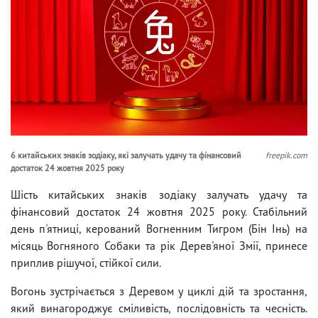
6 китайських знаків зодіаку, які залучать удачу та фінансовий
freepik.com
достаток 24 жовтня 2025 року
Шість китайських знаків зодіаку залучать удачу та
фінансовий достаток 24 жовтня 2025 року. Стабільний
день п'ятниці, керований Вогненним Тигром (Бін Інь) на
місяць Вогняного Собаки та рік Дерев'яної Змії, принесе
приплив рішучої, стійкої сили.
Вогонь зустрічається з Деревом у циклі дій та зростання,
який винагороджує сміливість, послідовність та чесність.