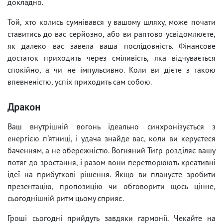
докладно.
Той, хто колись сумнівався у вашому шляху, може почати
ставитись до вас серйозно, або ви раптово усвідомлюєте,
як далеко вас завела ваша послідовність. Фінансове
достаток приходить через сміливість, яка відчувається
спокійно, а чи не імпульсивно. Коли ви дієте з такою
впевненістю, успіх приходить сам собою.
Дракон
Ваш внутрішній вогонь ідеально синхронізується з
енергією п'ятниці, і удача знайде вас, коли ви керуєтеся
баченням, а не обережністю. Вогняний Тигр розділяє вашу
потяг до зростання, і разом вони перетворюють креативні
ідеї на прибуткові рішення. Якщо ви плануєте зробити
презентацію, пропозицію чи обговорити щось цінне,
сьогоднішній ритм цьому сприяє.
Гроші сьогодні прийдуть завдяки гармонії. Чекайте на