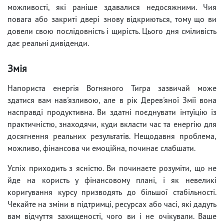
можливості, які раніше здавалися недосяжними. Чия
повага або закриті двері знову відкриються, тому що ви
довели свою послідовність і щирість. Цього дня сміливість
дає реальні дивіденди.
Змія
Напориста енергія Вогняного Тигра зазвичай може
здатися вам нав'язливою, але в рік Дерев'яної Змії вона
насправді продуктивна. Ви здатні поєднувати інтуїцію із
практичністю, знаходячи, куди вкласти час та енергію для
досягнення реальних результатів. Нещодавня проблема,
можливо, фінансова чи емоційна, починає слабшати.
Успіх приходить з ясністю. Ви починаєте розуміти, що не
йде на користь у фінансовому плані, і як невеликі
коригування курсу призводять до більшої стабільності.
Чекайте на зміни в підтримці, ресурсах або часі, які дадуть
вам відчуття захищеності, чого ви і не очікували. Ваше