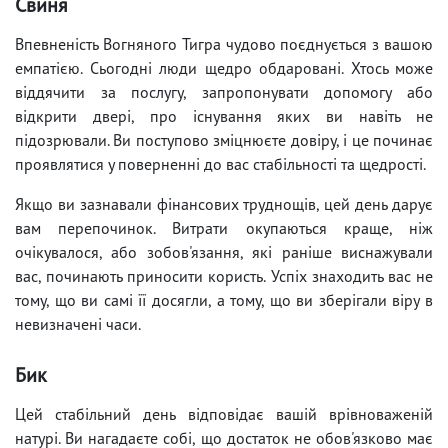
Свиня
Впевненість Вогняного Тигра чудово поєднується з вашою
емпатією. Сьогодні люди щедро обдаровані. Хтось може
віддячити за послугу, запропонувати допомогу або
відкрити двері, про існування яких ви навіть не
підозрювали. Ви поступово зміцнюєте довіру, і це починає
проявлятися у поверненні до вас стабільності та щедрості.
Якщо ви зазнавали фінансових труднощів, цей день дарує
вам перепочинок. Витрати окупаються краще, ніж
очікувалося, або зобов'язання, які раніше виснажували
вас, починають приносити користь. Успіх знаходить вас не
тому, що ви самі її досягли, а тому, що ви зберігали віру в
невизначені часи.
Бик
Цей стабільний день відповідає вашій врівноваженій
натурі. Ви нагадаєте собі, що достаток не обов'язково має