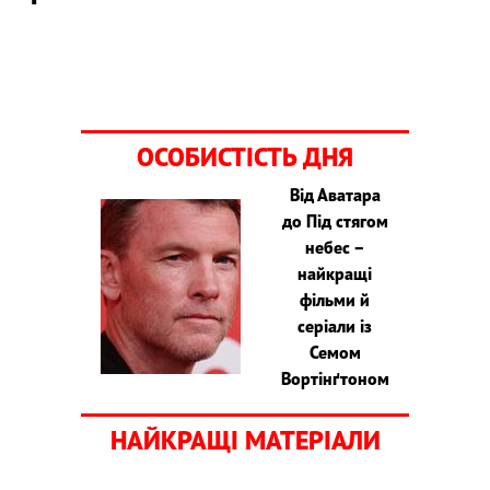
ОСОБИСТІСТЬ ДНЯ
Від Аватара
до Під стягом
небес –
найкращі
фільми й
серіали із
Семом
Вортінґтоном
НАЙКРАЩІ МАТЕРІАЛИ