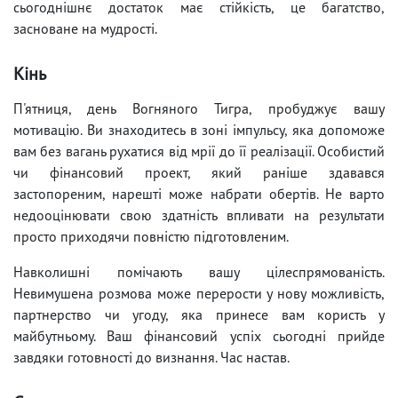
сьогоднішнє достаток має стійкість, це багатство,
засноване на мудрості.
Кінь
П'ятниця, день Вогняного Тигра, пробуджує вашу
мотивацію. Ви знаходитесь в зоні імпульсу, яка допоможе
вам без вагань рухатися від мрії до її реалізації. Особистий
чи фінансовий проект, який раніше здавався
застопореним, нарешті може набрати обертів. Не варто
недооцінювати свою здатність впливати на результати
просто приходячи повністю підготовленим.
Навколишні помічають вашу цілеспрямованість.
Невимушена розмова може перерости у нову можливість,
партнерство чи угоду, яка принесе вам користь у
майбутньому. Ваш фінансовий успіх сьогодні прийде
завдяки готовності до визнання. Час настав.