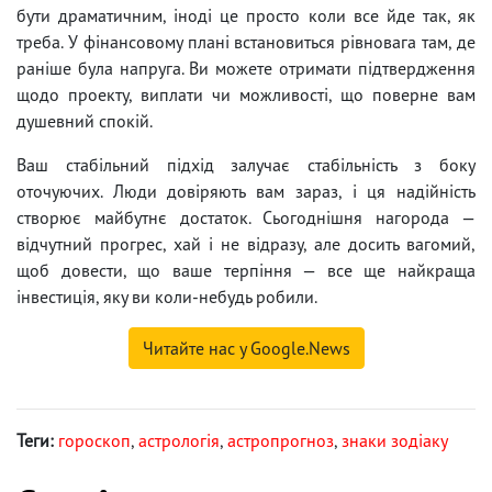
бути драматичним, іноді це просто коли все йде так, як
треба. У фінансовому плані встановиться рівновага там, де
раніше була напруга. Ви можете отримати підтвердження
щодо проекту, виплати чи можливості, що поверне вам
душевний спокій.
Ваш стабільний підхід залучає стабільність з боку
оточуючих. Люди довіряють вам зараз, і ця надійність
створює майбутнє достаток. Сьогоднішня нагорода —
відчутний прогрес, хай і не відразу, але досить вагомий,
щоб довести, що ваше терпіння — все ще найкраща
інвестиція, яку ви коли-небудь робили.
Читайте нас у Google.News
Теги:
гороскоп
,
астрологія
,
астропрогноз
,
знаки зодіаку