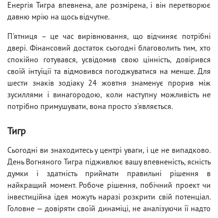
Енергія Тигра впевнена, але розмірена, і він перетворює
давню мрію на щось відчутне.
П'ятниця – це час вирівнювання, що відчиняє потрібні
двері. Фінансовий достаток сьогодні благоволить тим, хто
спокійно готувався, усвідомив свою цінність, довірився
своїй інтуїції та відмовився погоджуватися на менше. Для
шести знаків зодіаку 24 жовтня знаменує прорив між
зусиллями і винагородою, коли наступну можливість не
потрібно примушувати, вона просто з'являється.
Тигр
Сьогодні ви знаходитесь у центрі уваги, і це не випадково.
День Вогняного Тигра підживлює вашу впевненість, ясність
думки і здатність приймати правильні рішення в
найкращий момент. Робоче рішення, побічний проект чи
інвестиційна ідея можуть наразі розкрити свій потенціал.
Головне — довіряти своїй динаміці, не аналізуючи її надто