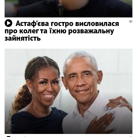
Астаф'єва гостро висловилася
про колег та їхню розважальну
зайнятість