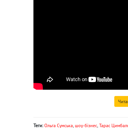
Чита
Теги:
Ольга Сумська
,
шоу-бізнес
,
Тарас Цимба