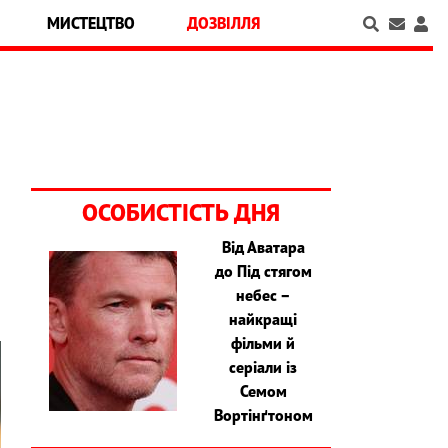
МИСТЕЦТВО
ДОЗВІЛЛЯ
ОСОБИСТІСТЬ ДНЯ
Від Аватара
до Під стягом
небес –
найкращі
фільми й
серіали із
Семом
Вортінґтоном