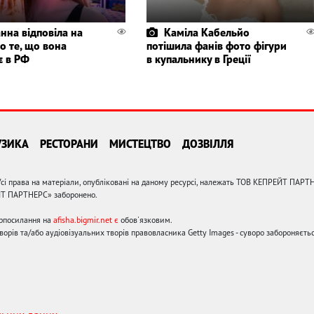
нна відповіла на
Каміла Кабельйо
о те, що вона
потішила фанів фото фігури
є в РФ
в купальнику в Греції
УЗИКА
РЕСТОРАНИ
МИСТЕЦТВО
ДОЗВІЛЛЯ
сі права на матеріали, опубліковані на даному ресурсі, належать ТОВ КЕПРЕЙТ ПАРТ
ЙТ ПАРТНЕРС» заборонено.
ерпосилання на
afisha.bigmir.net є
обов'язковим.
орів та/або аудіовізуальних творів правовласника Getty Images - суворо забороняєтьс