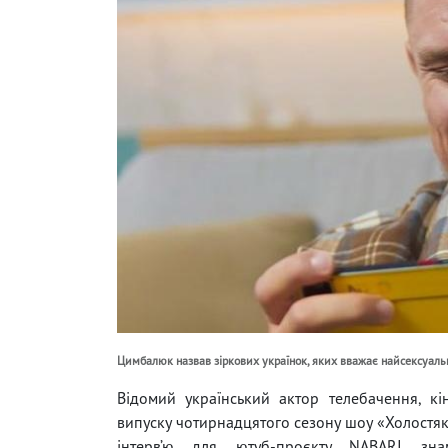
Цимбалюк назвав зіркових українок, яких вважає найсексуаль
Відомий український актор телебачення, к
випуску чотирнадцятого сезону шоу «Холостяк»
інтерв’ю для ютуб-проєкту NABARI зна