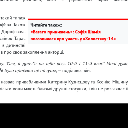
 такий типаж
аф’єва. Також
Читайте також:
 Дорофєєва.
«Багато принижень»: Софія Шамія
раїнок Тарас
висловилася про участь у «Холостяку-14»
о в дитинстві
ів про своє захоплення акторці.
у: "Оля, я дроч*в на тебе весь 10-й і 11-й клас". Мені дуж
 Їй було приємно це почути»
, — поділився він.
 назвав привабливими Катерину Кузнєцову та Ксенію Мішину
ільки вони мають близькі дружні стосунки, і він не розглядає ї