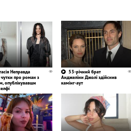
тасія Неправда
53-річний брат
а чутки про роман з
Анджеліни Джолі здійснив
м, опублікувавши
камінг-аут
селфі