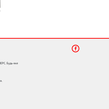
НЕРС. Будь-яке
я.