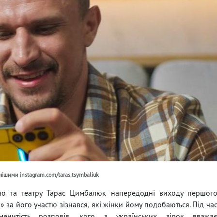
нішими instagram.com/taras.tsymbaliuk
іно та театру Тарас Цимбалюк напередодні виходу першог
 за його участю зізнався, які жінки йому подобаються. Під ча
менитість розповів, кого з українських зірок вважа