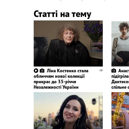
Статті на тему
Ліна Костенко стала
Анас
обличчям нової колекції
підігріл
прикрас до 35-річчя
Дантесо
Незалежності України
спільне 