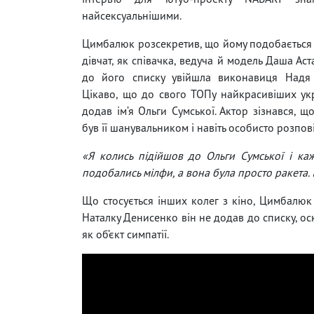
найсексуальнішими.
Цимбалюк розсекретив, що йому подобається
дівчат, як співачка, ведуча й модель Даша Аст
до його списку увійшла виконавиця Надя
Цікаво, що до свого ТОПу найкрасивіших ук
додав ім’я Ольги Сумської. Актор зізнався, щ
був її шанувальником і навіть особисто розпов
«Я колись підійшов до Ольги Сумської і каж
подобались мілфи, а вона була просто ракета.
Що стосується інших колег з кіно, Цимбалюк
Наталку Денисенко він не додав до списку, оск
як об’єкт симпатії.