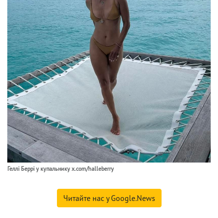
Геллі Беррі у купальнику x.com/halleberry
Читайте нас у Google.News