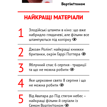
Вортінґтоном
НАЙКРАЩІ МАТЕРІАЛИ
Злодійські штампи в кіно: що вже
набридло глядачеві, але фільми все
штампуються під копірку
Джоан Ролінґ: найкращі книжки
британки, окрім Гаррі Поттера
Яблучний спас 6 серпня - традиції
та що не можна робити
Яке церковне свято 8 серпня і що
не можна робити
Від Аватара до Під стягом небес –
найкращі фільми й серіали із
Семом Вортінґтоном