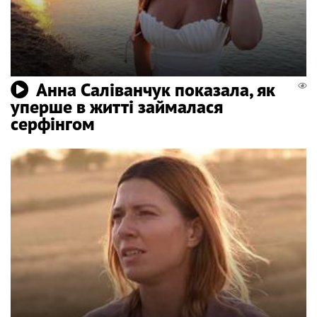
Анна Саліванчук показала, як
уперше в житті займалася
серфінгом