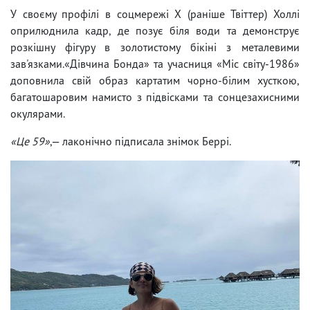
У своєму профілі в соцмережі Х (раніше Твіттер) Холлі
оприлюднила кадр, де позує біля води та демонструє
розкішну фігуру в золотистому бікіні з металевими
зав'язками.«Дівчина Бонда» та учасниця «Міс світу-1986»
доповнила свій образ картатим чорно-білим хусткою,
багатошаровим намисто з підвісками та сонцезахисними
окулярами.
«Це 59»
,— лаконічно підписала знімок Беррі.