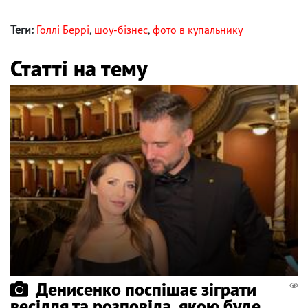
Теги:
Голлі Беррі
,
шоу-бізнес
,
фото в купальнику
Статті на тему
Денисенко поспішає зіграти
весілля та розповіла, якою буде