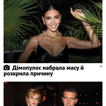
Дімопулос набрала масу й
розкрила причину