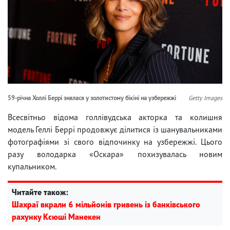
59-річна Холлі Беррі знялася у золотистому бікіні на узбережжі
Getty Images
Всесвітньо відома голлівудська акторка та колишня
модель Геллі Беррі продовжує ділитися із шанувальниками
фотографіями зі свого відпочинку на узбережжі. Цього
разу володарка «Оскара» похизувалась новим
купальником.
Читайте також:
Шахраї вкрали 6 мільйонів гривень із банківського
рахунку Ксюші Манекен