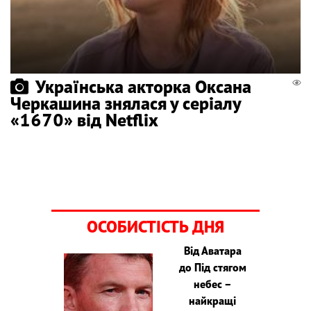
Українська акторка Оксана
Черкашина знялася у серіалу
«1670» від Netflix
ОСОБИСТІСТЬ ДНЯ
Від Аватара
до Під стягом
небес –
найкращі