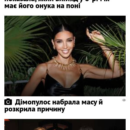
має його онука на поні
Дімопулос набрала масу й
розкрила причину