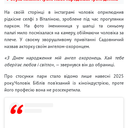
На своїй сторінці в інстаграмі чоловік оприлюднив
рідкісне селфі з Віталіною, зроблене під час прогулянки
парком. На фото іменинниця у шапці та синьому
пальті мило посміхалася на камеру, обіймаючи чоловіка за
плече. У своєму зворушливому привітанні Садовничий
назвав акторку своїм ангелом-охоронцем.
«З Днем народження мій ангел охоронець. Хай тебе
оберігає любов і світло»,
— звернувся він до обраниці.
Про стосунки пари стало відомо лише навесні 2025
року.Чоловік Біблів пов'язаний із кіноіндустрією, проте
його професію вона не розсекретила.