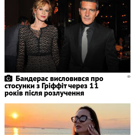
Бандерас висловився про
стосунки з Гріффіт через 11
років після розлучення