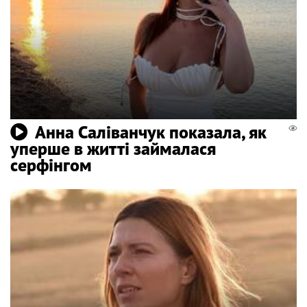
Анна Саліванчук показала, як
уперше в житті займалася
серфінгом