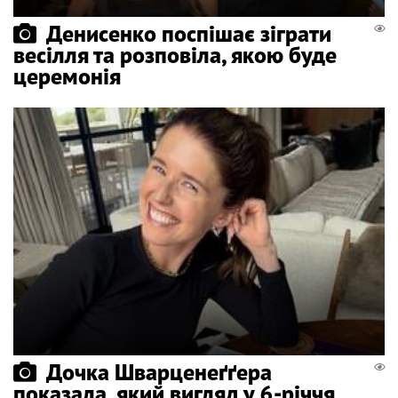
Денисенко поспішає зіграти
весілля та розповіла, якою буде
церемонія
Дочка Шварценеґґера
показала, який вигляд у 6-річчя