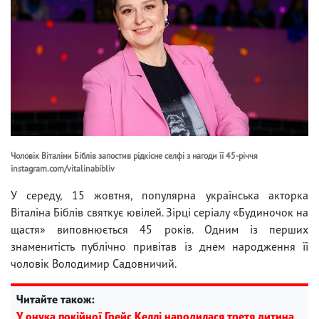
Чоловік Віталіни Біблів запостив рідкісне селфі з нагоди її 45-річчя
instagram.com/vitalinabibliv
У середу, 15 жовтня, популярна українська акторка
Віталіна Біблів святкує ювілей. Зірці серіалу «Будиночок на
щастя» виповнюється 45 років. Одним із перших
знаменитість публічно привітав із днем ​​народження її
чоловік Володимир Садовничий.
Читайте також:
У онука покійної Грейс Келлі народилася третя дитина