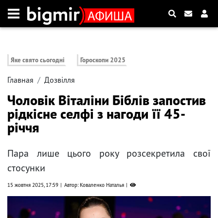
Яке свято сьогодні
Гороскопи 2025
Главная
Дозвілля
Чоловік Віталіни Біблів запостив
рідкісне селфі з нагоди її 45-
річчя
Пара лише цього року розсекретила свої
стосунки
15 жовтня 2025, 17:59
Автор: Коваленко Наталья