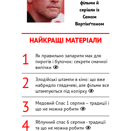
фільми й
серіали із
Семом
Вортінґтоном
НАЙКРАЩІ МАТЕРІАЛИ
Як правильно запарити мак для
пирогів і булочок: секрети смачної
випічки
Злодійські штампи в кіно: що вже
набридло глядачеві, але фільми все
штампуються під копірку
Медовий Спас 1 серпня – традиції і
що не можна робити
Яблучний спас 6 серпня - традиції
та що не можна робити