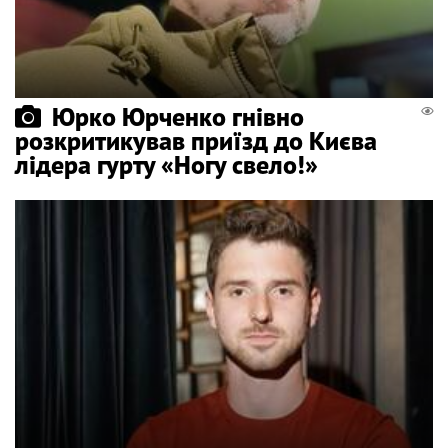
Юрко Юрченко гнівно
розкритикував приїзд до Києва
лідера гурту «Ногу свело!»