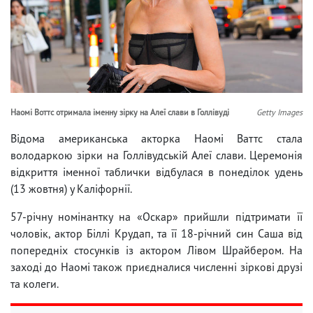
Наомі Воттс отримала іменну зірку на Алеї слави в Голлівуді
Getty Images
Відома американська акторка Наомі Ваттс стала
володаркою зірки на Голлівудській Алеї слави. Церемонія
відкриття іменної таблички відбулася в понеділок удень
(13 жовтня) у Каліфорнії.
57-річну номінантку на «Оскар» прийшли підтримати її
чоловік, актор Біллі Крудап, та її 18-річний син Саша від
попередніх стосунків із актором Лівом Шрайбером. На
заході до Наомі також приєдналися численні зіркові друзі
та колеги.