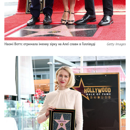
Наомі Воттс отримала іменну зірку на Алеї слави в Голлівуді
Getty Images