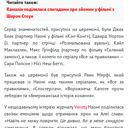
Читайте також:
Камалія поділилася спогадами про зйомки у фільмі з
Шерон Стоун
Серед знаменитостей, присутніх на церемонії, були Джек
Блек (партнер Наомі у фільмі «Кінг-Конг»), Едвард Нортон
(її партнер по стрічці «Розмальована вуаль»), Кайл
Маклахлен, Макс Ґрінфілд (партнер по фільму «Скляний
замок»), а також її колеги по серіалу «Все за правилами» —
Сара Полсон і Нісі Неш-Беттс.
Також на церемонії був присутній Раян Мерфі, який
працював із Наомі над такими серіалами, як «Все за
правилами», «Спостерігач», «Ворожнеча: Капоте проти
лебедів» та «Американська історія кохання».
У нещодавньому інтерв’ю журналу
Variety
Наомі поділилася
своїми емоціями щодо отримання зірки на Алеї слави.
«Навіть не можу повірити. Це дивно, бо в мене синдром
самозванця. Я завжди відчувала, що мушу боротися,