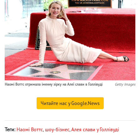
Наомі Воттс отримала іменну зірку на Алеї слави в Голлівуді
Getty Images
Читайте нас у Google.News
Теги:
Наомі Воттс
,
шоу-бізнес
,
Алея слави у Голлівуді