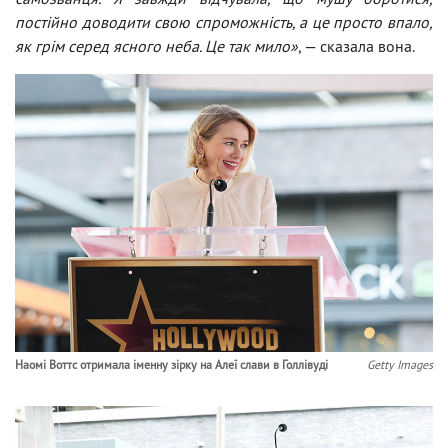
постійно доводити свою спроможність, а це просто впало,
як грім серед ясного неба. Це так мило»
, — сказала вона.
Наомі Воттс отримала іменну зірку на Алеї слави в Голлівуді
Getty Images