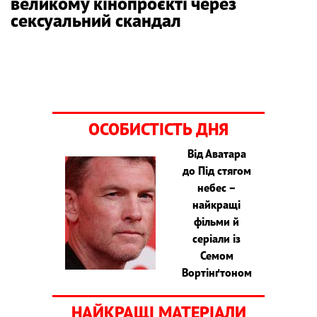
великому кінопроєкті через
сексуальний скандал
ОСОБИСТІСТЬ ДНЯ
Від Аватара
до Під стягом
небес –
найкращі
фільми й
серіали із
Семом
Вортінґтоном
НАЙКРАЩІ МАТЕРІАЛИ