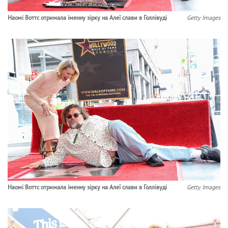
Наомі Воттс отримала іменну зірку на Алеї слави в Голлівуді
Getty Images
Наомі Воттс отримала іменну зірку на Алеї слави в Голлівуді
Getty Images