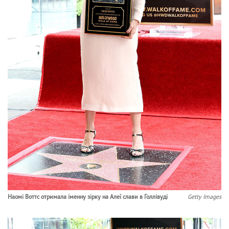
Наомі Воттс отримала іменну зірку на Алеї слави в Голлівуді
Getty Images