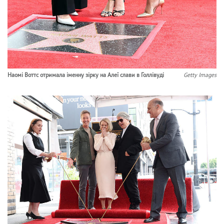
Наомі Воттс отримала іменну зірку на Алеї слави в Голлівуді
Getty Images