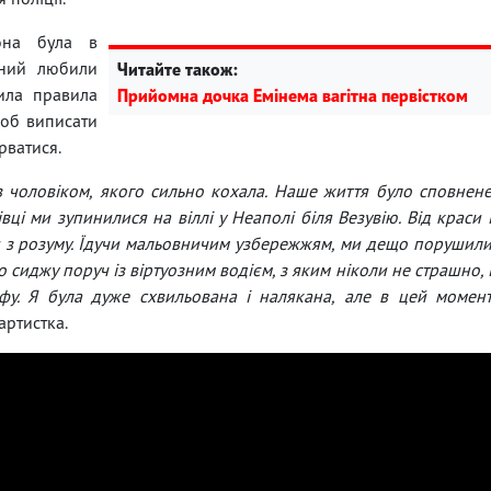
она була в
ханий любили
Читайте також:
шила правила
Прийомна дочка Емінема вагітна первістком
щоб виписати
рватися.
з чоловіком, якого сильно кохала. Наше життя було сповнен
ці ми зупинилися на віллі у Неаполі біля Везувію. Від краси 
и з розуму. Їдучи мальовничим узбережжям, ми дещо порушил
що сиджу поруч із віртуозним водієм, з яким ніколи не страшно, 
фу. Я була дуже схвильована і налякана, але в цей момен
артистка.