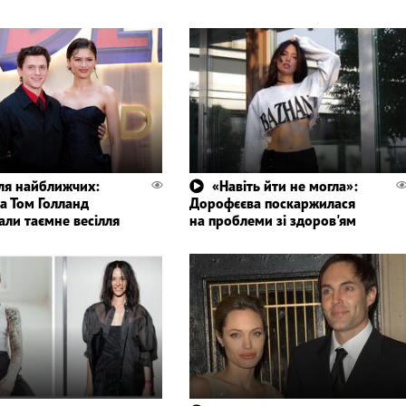
для найближчих:
«Навіть йти не могла»:
а Том Голланд
Дорофєєва поскаржилася
али таємне весілля
на проблеми зі здоров'ям