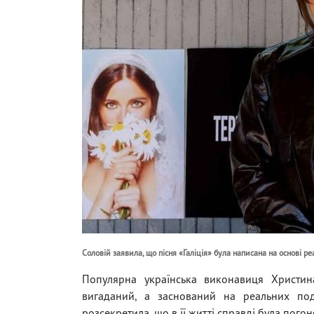
Соловій заявила, що пісня «Галіція» була написана на основі ре
Популярна українська виконавиця Христина
вигаданий, а заснований на реальних под
розсекретила, що в її житті справді була погоня