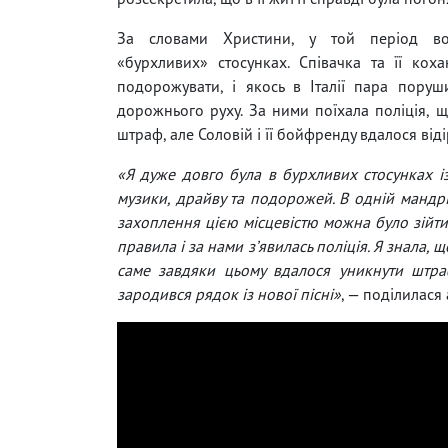
За словами Христини, у той період в
«бурхливих» стосунках. Співачка та її ко
подорожувати, і якось в Італії пара пору
дорожнього руху. За ними поїхала поліція, 
штраф, але Соловій і її бойфренду вдалося віді
«Я дуже довго була в бурхливих стосунках і
музики, драйву та подорожей. В одній мандрів
захоплення цією місцевістю можна було зійт
правила і за нами зʼявилась поліція. Я знала, 
саме завдяки цьому вдалося уникнути штра
зародився рядок із нової пісні»
, — поділилася 