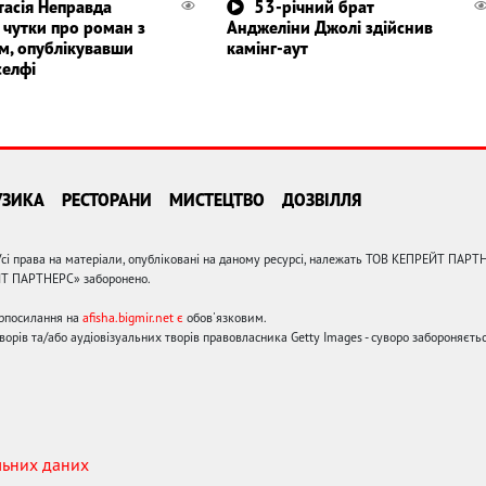
тасія Неправда
53-річний брат
а чутки про роман з
Анджеліни Джолі здійснив
м, опублікувавши
камінг-аут
селфі
УЗИКА
РЕСТОРАНИ
МИСТЕЦТВО
ДОЗВІЛЛЯ
сі права на матеріали, опубліковані на даному ресурсі, належать ТОВ КЕПРЕЙТ ПАРТ
ЙТ ПАРТНЕРС» заборонено.
ерпосилання на
afisha.bigmir.net є
обов'язковим.
орів та/або аудіовізуальних творів правовласника Getty Images - суворо забороняєтьс
льних даних