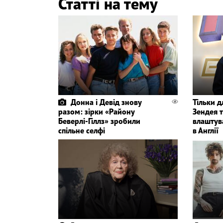
Статті на тему
Донна і Девід знову
Тільки 
разом: зірки «Району
Зендея т
Беверлі-Гіллз» зробили
влаштув
спільне селфі
в Англії