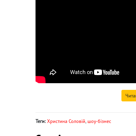
Чита
Теги:
Христина Соловій
,
шоу-бізнес