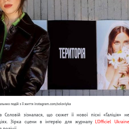
альних подій з її життя instagram.com/soloviyka
 Соловій зізналася, що сюжет її нової пісні «Галіція» н
іях. Зірка сцени в інтерв’ю для журналу
L'Officiel Ukrain
 поліції.