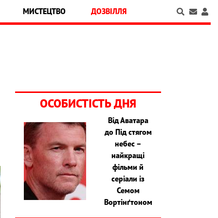
МИСТЕЦТВО
ДОЗВІЛЛЯ
ОСОБИСТІСТЬ ДНЯ
Від Аватара
до Під стягом
небес –
найкращі
фільми й
серіали із
Семом
Вортінґтоном