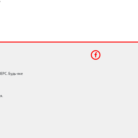
НЕРС. Будь-яке
я.