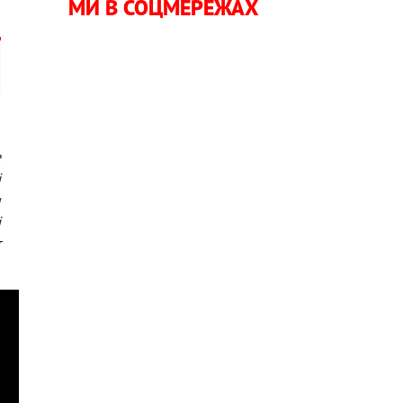
МИ В СОЦМЕРЕЖАХ
е
і
и
і
т