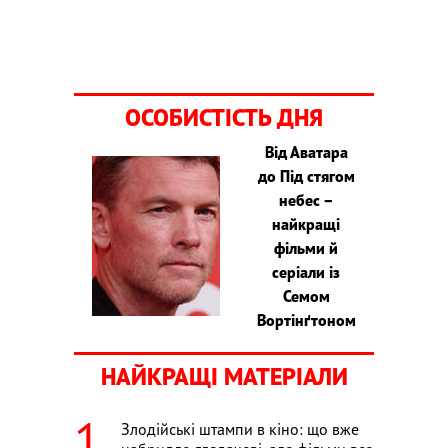
ОСОБИСТІСТЬ ДНЯ
Від Аватара
до Під стягом
небес –
найкращі
фільми й
серіали із
Семом
Вортінґтоном
НАЙКРАЩІ МАТЕРІАЛИ
Злодійські штампи в кіно: що вже