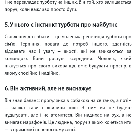
і не перекладає турботу на інших. Він той, хто залишається
поруч, коли важливо просто бути.
5. У нього є інстинкт турботи про майбутнє
Ставлення до собаки — це маленька репетиція турботи про
сім'ю. Терпіння, повага до потреб іншого, здатність
віддавати час і увагу — якості, які не вмикаються за
командою. Вони ростуть зсередини. Чоловік, який
піклується про свого вихованця, вміє будувати простір, в
якому спокійно і надійно.
6. Він активний, але не виснажує
Він знає баланс: прогулянка з собакою на світанку, а потім
— чашка кави і хвилини тиші. З ним ви не будете
нудьгувати, але і не втомитеся. Він надихає на рух, а не
вимагає марафонів. Це людина, поруч з якою хочеться йти
— в прямому і переносному сенсі.