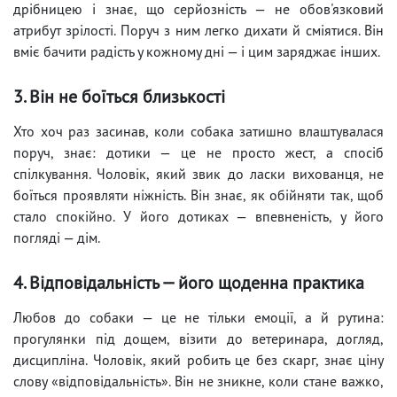
дрібницею і знає, що серйозність — не обов'язковий
атрибут зрілості. Поруч з ним легко дихати й сміятися. Він
вміє бачити радість у кожному дні — і цим заряджає інших.
3. Він не боїться близькості
Хто хоч раз засинав, коли собака затишно влаштувалася
поруч, знає: дотики — це не просто жест, а спосіб
спілкування. Чоловік, який звик до ласки вихованця, не
боїться проявляти ніжність. Він знає, як обійняти так, щоб
стало спокійно. У його дотиках — впевненість, у його
погляді — дім.
4. Відповідальність — його щоденна практика
Любов до собаки — це не тільки емоції, а й рутина:
прогулянки під дощем, візити до ветеринара, догляд,
дисципліна. Чоловік, який робить це без скарг, знає ціну
слову «відповідальність». Він не зникне, коли стане важко,