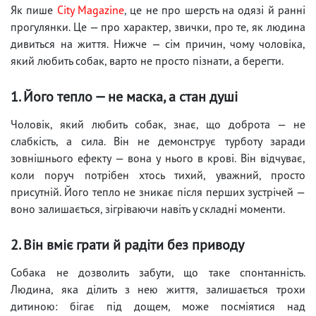
Як пише
City Magazine
, це не про шерсть на одязі й ранні
прогулянки. Це — про характер, звички, про те, як людина
дивиться на життя. Нижче — сім причин, чому чоловіка,
який любить собак, варто не просто пізнати, а берегти.
1. Його тепло — не маска, а стан душі
Чоловік, який любить собак, знає, що доброта — не
слабкість, а сила. Він не демонструє турботу заради
зовнішнього ефекту — вона у нього в крові. Він відчуває,
коли поруч потрібен хтось тихий, уважний, просто
присутній. Його тепло не зникає після перших зустрічей —
воно залишається, зігріваючи навіть у складні моменти.
2. Він вміє грати й радіти без приводу
Собака не дозволить забути, що таке спонтанність.
Людина, яка ділить з нею життя, залишається трохи
дитиною: бігає під дощем, може посміятися над