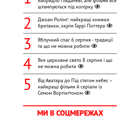
набридло глядачеві, але фільми все
штампуються під копірку
Джоан Ролінґ: найкращі книжки
британки, окрім Гаррі Поттера
Яблучний спас 6 серпня - традиції
та що не можна робити
Яке церковне свято 8 серпня і що
не можна робити
Від Аватара до Під стягом небес –
найкращі фільми й серіали із
Семом Вортінґтоном
МИ В СОЦМЕРЕЖАХ