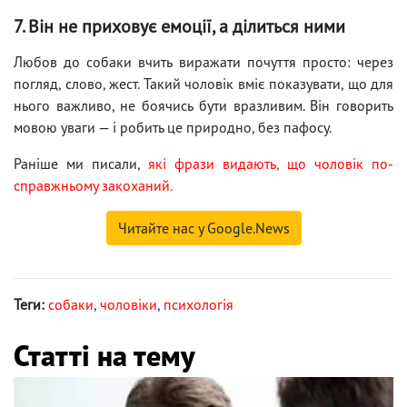
7. Він не приховує емоції, а ділиться ними
Любов до собаки вчить виражати почуття просто: через
погляд, слово, жест. Такий чоловік вміє показувати, що для
нього важливо, не боячись бути вразливим. Він говорить
мовою уваги — і робить це природно, без пафосу.
Раніше ми писали,
які фрази видають, що чоловік по-
справжньому закоханий.
Читайте нас у Google.News
Теги:
собаки
,
чоловіки
,
психологія
Статті на тему