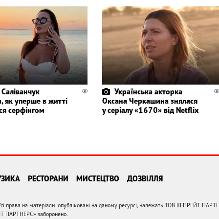
 Саліванчук
Українська акторка
, як уперше в житті
Оксана Черкашина знялася
ся серфінгом
у серіалу «1670» від Netflix
УЗИКА
РЕСТОРАНИ
МИСТЕЦТВО
ДОЗВІЛЛЯ
сі права на матеріали, опубліковані на даному ресурсі, належать ТОВ КЕПРЕЙТ ПАРТ
ЙТ ПАРТНЕРС» заборонено.