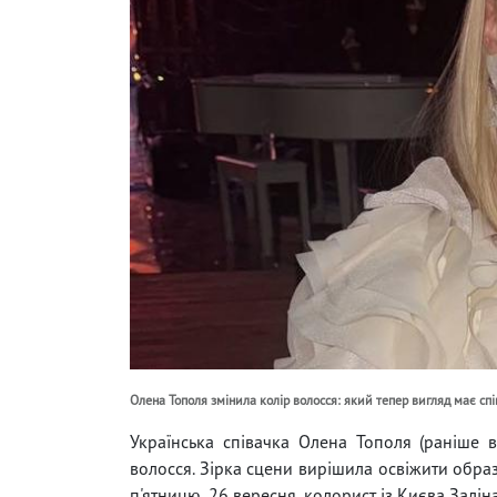
Олена Тополя змінила колір волосся: який тепер вигляд має сп
Українська співачка Олена Тополя (раніше в
волосся. Зірка сцени вирішила освіжити обра
п'ятницю, 26 вересня, колорист із Києва Залін