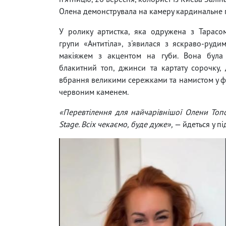
Олена демонструвала на камеру кардинальне 
У ролику артистка, яка одружена з Тарасо
групи «Антитіла», з'явилася з яскраво-руди
макіяжем з акцентом на губи. Вона була
блакитний топ, джинси та картату сорочку
вбрання великими сережками та намистом у ф
червоним каменем.
«Перевтілення для найчарівнішої Олени Топо
Stage. Всіх чекаємо, буде дуже»,
— йдеться у під