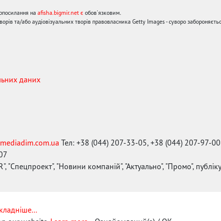
ерпосилання на
afisha.bigmir.net є
обов'язковим.
орів та/або аудіовізуальних творів правовласника Getty Images - суворо забороняєтьс
льних даних
mediadim.com.ua
Тел: +38 (044) 207-33-05, +38 (044) 207-97-00
-07
", "Спецпроект", "Новини компаній", "Актуально", "Промо", публі
кладніше...