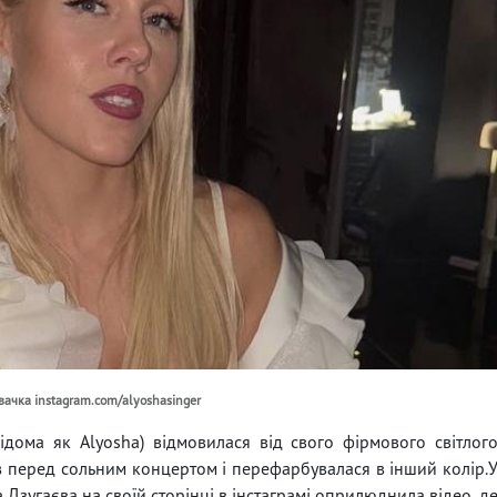
івачка instagram.com/alyoshasinger
ідома як Alyosha) відмовилася від свого фірмового світлог
з перед сольним концертом і перефарбувалася в інший колір.
а Дзугаєва на своїй сторінці в інстаграмі оприлюднила відео, д