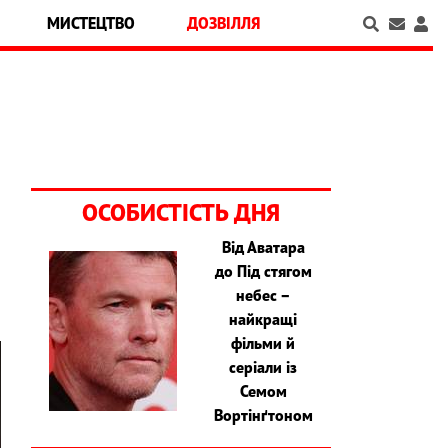
МИСТЕЦТВО
ДОЗВІЛЛЯ
ОСОБИСТІСТЬ ДНЯ
Від Аватара
до Під стягом
небес –
найкращі
фільми й
серіали із
Семом
Вортінґтоном