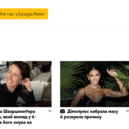
йте нас у Google.News
а Шварценеґґера
Дімопулос набрала масу
, який вигляд у 6-
й розкрила причину
є його онука на