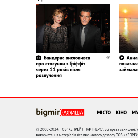
Бандерас висловився
Анна
про стосунки з Гріффіт
показала
через 11 років після
займала
розлучення
МІСТО
КІНО
М
© 2000-2024, ТОВ "КЕПРЕЙТ ПАРТНЕРС". Всі права захищені. У
використання матеріалів без письмового дозволу ТОВ «КЕПРЕ