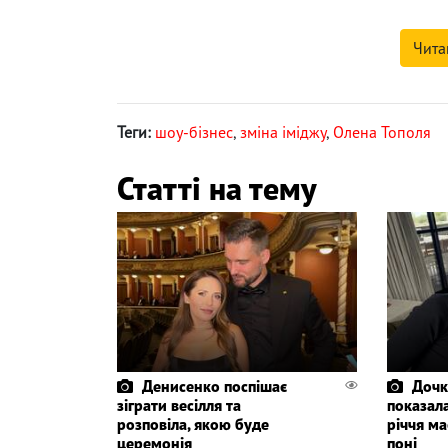
Чита
Теги:
шоу-бізнес
,
зміна іміджу
,
Олена Тополя
Статті на тему
Денисенко поспішає
Дочк
зіграти весілля та
показала
розповіла, якою буде
річчя ма
церемонія
поні