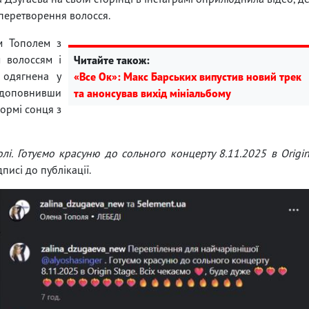
перетворення волосся.
м Тополем з
м волоссям і
Читайте також:
 одягнена у
«Все Ок»: Макс Барських випустив новий трек
, доповнивши
та анонсував вихід мініальбому
ормі сонця з
лі. Готуємо красуню до сольного концерту 8.11.2025 в Origi
писі до публікації.