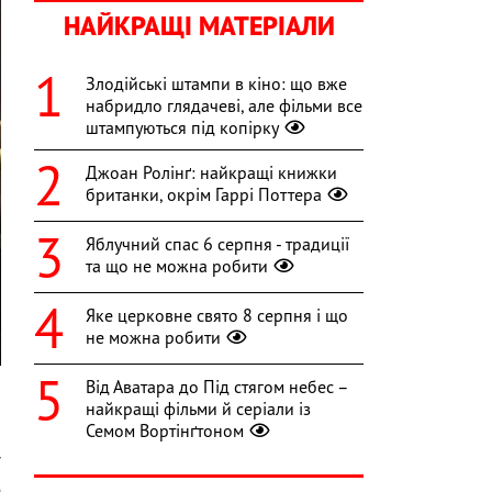
НАЙКРАЩІ МАТЕРІАЛИ
Злодійські штампи в кіно: що вже
набридло глядачеві, але фільми все
штампуються під копірку
Джоан Ролінґ: найкращі книжки
британки, окрім Гаррі Поттера
Яблучний спас 6 серпня - традиції
та що не можна робити
Яке церковне свято 8 серпня і що
не можна робити
Від Аватара до Під стягом небес –
найкращі фільми й серіали із
Семом Вортінґтоном
о
У
е