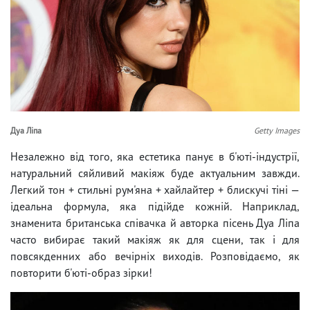
Дуа Ліпа
Getty Images
Незалежно від того, яка естетика панує в б'юті-індустрії,
натуральний сяйливий макіяж буде актуальним завжди.
Легкий тон + стильні рум'яна + хайлайтер + блискучі тіні —
ідеальна формула, яка підійде кожній. Наприклад,
знаменита британська співачка й авторка пісень Дуа Ліпа
часто вибирає такий макіяж як для сцени, так і для
повсякденних або вечірніх виходів. Розповідаємо, як
повторити б'юті-образ зірки!