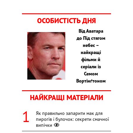
ОСОБИСТІСТЬ ДНЯ
Від Аватара
до Під стягом
небес –
найкращі
фільми й
серіали із
Семом
Вортінґтоном
НАЙКРАЩІ МАТЕРІАЛИ
Як правильно запарити мак для
пирогів і булочок: секрети смачної
випічки