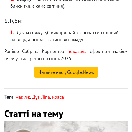
блискітки, а саме світіння).
6. Губи:
Для макіяжу губ використайте спочатку нюдовий
олівець, а потім — сатинову помаду.
Раніше Сабріна Карпентер
показала
ефектний макіяж
очей у стилі ретро на осінь 2025.
Читайте нас у Google.News
Теги:
макіяж
,
Дуа Ліпа
,
краса
Статті на тему