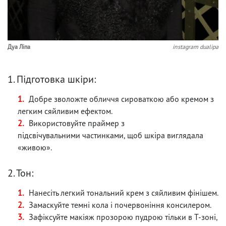
Дуа Ліпа
instagram dualipa
1. Підготовка шкіри:
Добре зволожте обличчя сироваткою або кремом з
легким сяйливим ефектом.
Використовуйте праймер з
підсвічувальними частинками, щоб шкіра виглядала
«живою».
2. Тон:
Нанесіть легкий тональний крем з сяйливим фінішем.
Замаскуйте темні кола і почервоніння консилером.
Зафіксуйте макіяж прозорою пудрою тільки в Т-зоні,