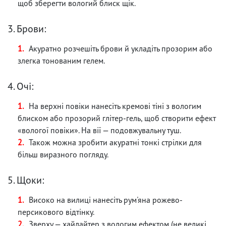
щоб зберегти вологий блиск щік.
3. Брови:
Акуратно розчешіть брови й укладіть прозорим або
злегка тонованим гелем.
4. Очі:
На верхні повіки нанесіть кремові тіні з вологим
блиском або прозорий глітер-гель, щоб створити ефект
«вологої повіки». На вії — подовжувальну туш.
Також можна зробити акуратні тонкі стрілки для
більш виразного погляду.
5. Щоки:
Високо на вилиці нанесіть рум'яна рожево-
персикового відтінку.
Зверху — хайлайтер з вологим ефектом (не великі