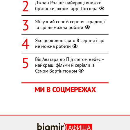
Джоан Ролінґ: найкращі книжки
британки, окрім Гаррі Поттера
Яблучний спас 6 серпня - традиції
та що не можна робити
Яке церковне свято 8 серпня і що
не можна робити
Від Аватара до Під стягом небес –
найкращі фільми й серіали із
Семом Вортінґтоном
МИ В СОЦМЕРЕЖАХ