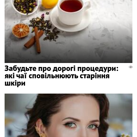
Забудьте про дорогі процедури:
які чаї сповільнюють старіння
шкіри