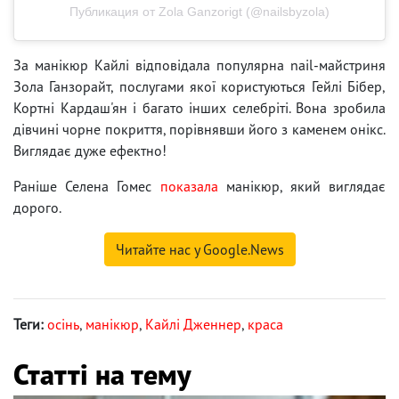
Публикация от Zola Ganzorigt (@nailsbyzola)
За манікюр Кайлі відповідала популярна nail-майстриня
Зола Ганзорайт, послугами якої користуються Гейлі Бібер,
Кортні Кардаш'ян і багато інших селебріті. Вона зробила
дівчині чорне покриття, порівнявши його з каменем онікс.
Виглядає дуже ефектно!
Раніше Селена Гомес
показала
манікюр, який виглядає
дорого.
Читайте нас у Google.News
Теги:
осінь
,
манікюр
,
Кайлі Дженнер
,
краса
Статті на тему