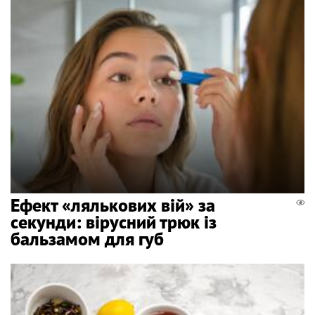
Ефект «лялькових вій» за
секунди: вірусний трюк із
бальзамом для губ