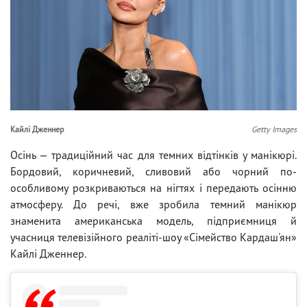
Кайлі Дженнер
Getty Images
Осінь — традиційний час для темних відтінків у манікюрі.
Бордовий, коричневий, сливовий або чорний по-
особливому розкриваються на нігтях і передають осінню
атмосферу. До речі, вже зробила темний манікюр
знаменита американська модель, підприємниця й
учасниця телевізійного реаліті-шоу «Сімейство Кардаш'ян»
Кайлі Дженнер.