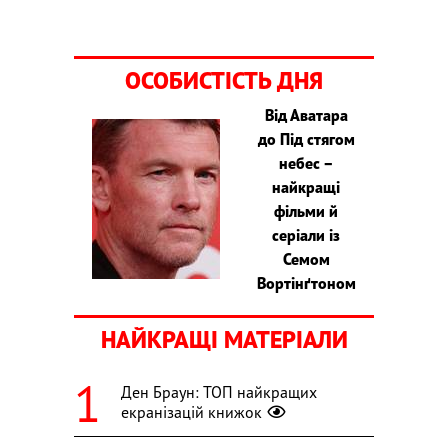
ОСОБИСТІСТЬ ДНЯ
Від Аватара
до Під стягом
небес –
найкращі
фільми й
серіали із
Семом
Вортінґтоном
НАЙКРАЩІ МАТЕРІАЛИ
Ден Браун: ТОП найкращих
екранізацій книжок