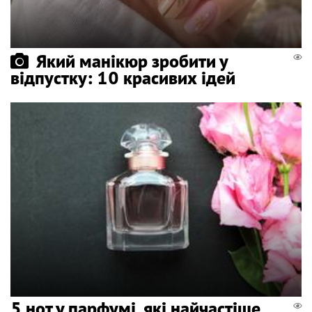
Який манікюр зробити у
відпустку: 10 красивих ідей
5 нот у парфумі, які найчастіше