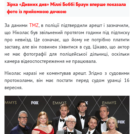
Зірка «Дивних див» Міллі Боббі Браун вперше показала
фото із прийомною дочкою
За даними
TMZ
, в поліції підтвердили арешт і зазначили,
що Ніколас був звільнений протягом години під підписку
про невиїзд. Це означає, що йому не потрібно платити
заставу, але він повинен з'явитися в суд. Цікаво, що актор
не має фотографії для поліцейської дільниці, оскільки
камера відеоспостереження не працювала.
Ніколас наразі не коментував арешт. Згідно з судовими
протоколами, він має постати перед судом уранці 16
вересня.