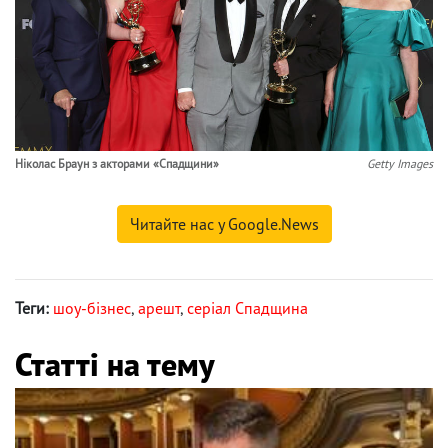
Ніколас Браун з акторами «Спадщини»
Getty Images
Читайте нас у Google.News
Теги:
шоу-бізнес
,
арешт
,
серіал Спадщина
Статті на тему