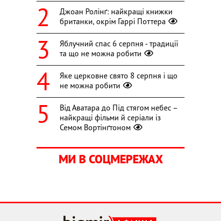
Джоан Ролінґ: найкращі книжки
британки, окрім Гаррі Поттера
Яблучний спас 6 серпня - традиції
та що не можна робити
Яке церковне свято 8 серпня і що
не можна робити
Від Аватара до Під стягом небес –
найкращі фільми й серіали із
Семом Вортінґтоном
МИ В СОЦМЕРЕЖАХ