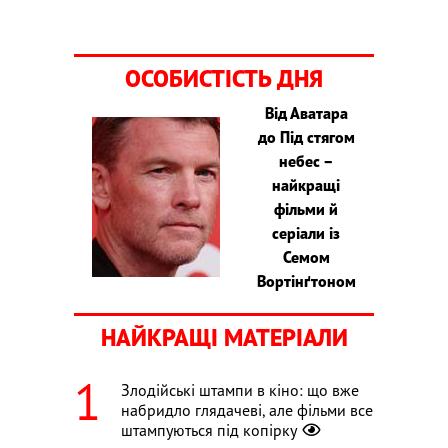
ОСОБИСТІСТЬ ДНЯ
Від Аватара
до Під стягом
небес –
найкращі
фільми й
серіали із
Семом
Вортінґтоном
НАЙКРАЩІ МАТЕРІАЛИ
Злодійські штампи в кіно: що вже
набридло глядачеві, але фільми все
штампуються під копірку