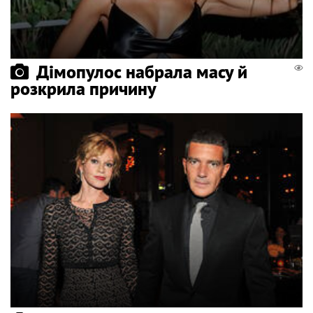
Дімопулос набрала масу й
розкрила причину