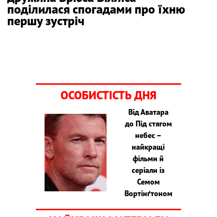
поділилася спогадами про їхню
першу зустріч
ОСОБИСТІСТЬ ДНЯ
Від Аватара
до Під стягом
небес –
найкращі
фільми й
серіали із
Семом
Вортінґтоном