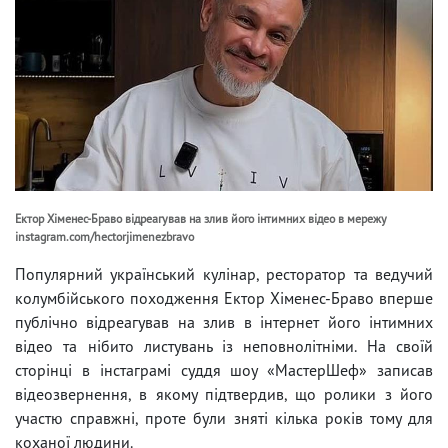
Ектор Хіменес-Браво відреагував на злив його інтимних відео в мережу
instagram.com/hectorjimenezbravo
Популярний український кулінар, ресторатор та ведучий
колумбійського походження Ектор Хіменес-Браво вперше
публічно відреагував на злив в інтернет його інтимних
відео та нібито листувань із неповнолітніми. На своїй
сторінці в інстаграмі суддя шоу «МастерШеф» записав
відеозвернення, в якому підтвердив, що ролики з його
участю справжні, проте були зняті кілька років тому для
коханої людини.