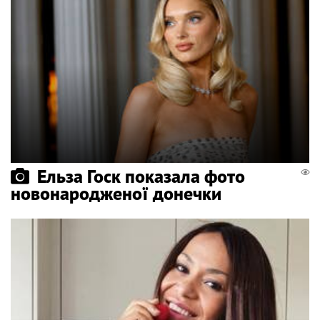
Ельза Госк показала фото
новонародженої донечки