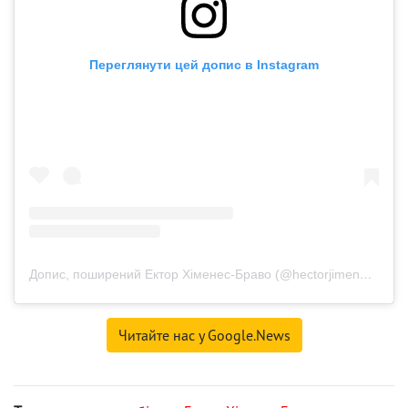
Переглянути цей допис в Instagram
Допис, поширений Ектор Хіменес-Браво (@hectorjimenezbravo)
Читайте нас у Google.News