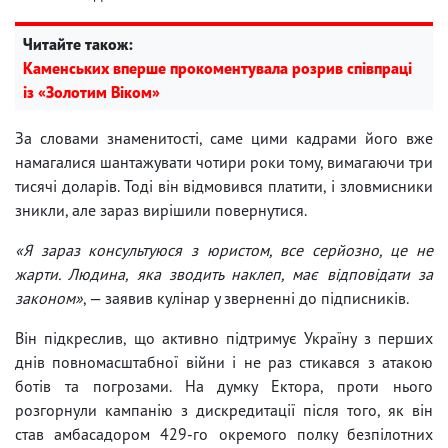
Читайте також:
Каменських вперше прокоментувала розрив співпраці
із «Золотим Віком»
За словами знаменитості, саме цими кадрами його вже
намагалися шантажувати чотири роки тому, вимагаючи три
тисячі доларів. Тоді він відмовився платити, і зловмисники
зникли, але зараз вирішили повернутися.
«Я зараз консультуюся з юристом, все серйозно, це не
жарти. Людина, яка зводить наклеп, має відповідати за
законом»
, — заявив кулінар у зверненні до підписників.
Він підкреслив, що активно підтримує Україну з перших
днів повномасштабної війни і не раз стикався з атакою
ботів та погрозами. На думку Ектора, проти нього
розгорнули кампанію з дискредитації після того, як він
став амбасадором 429-го окремого полку безпілотних