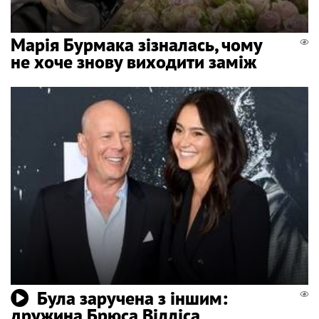
Марія Бурмака зізналась, чому
не хоче знову виходити заміж
Була заручена з іншим:
дружина Брюса Вілліса