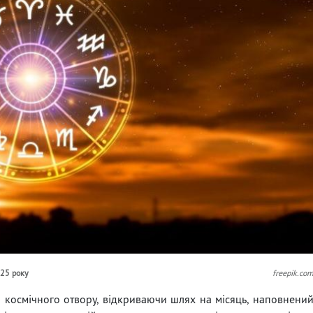
025 року
freepik.co
 космічного отвору, відкриваючи шлях на місяць, наповнени