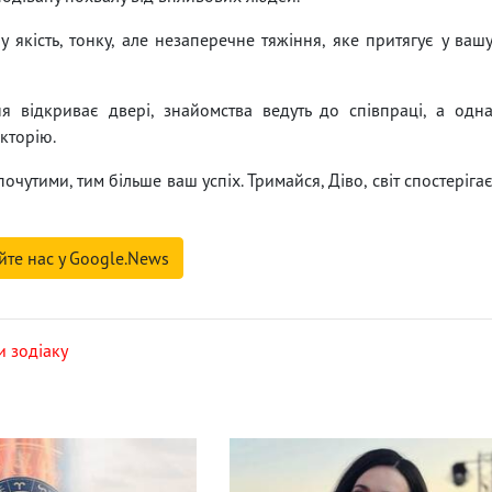
 якість, тонку, але незаперечне тяжіння, яке притягує у ваш
я відкриває двері, знайомства ведуть до співпраці, а одн
кторію.
чутими, тим більше ваш успіх. Тримайся, Діво, світ спостеріга
йте нас у Google.News
и зодіаку