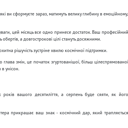
 які ви сформуєте зараз, матимуть велику глибину в емоційному
уваги, цей місяць все одно принесе достаток. Ваш професійни
 обертів, а довгострокові цілі стануть досяжними.
хитна рішучість зустріне хвилю космічної підтримки.
 глава змін, це початок згуртованішої, більш цілеспрямовано
 в унісон.
 років вашого десятиліття, а серпень буде сяяти, як йог
тера прикрашає ваш знак - космічний дар, який трапляєтьс