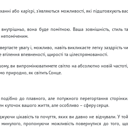
ханні або кар'єрі, з'являються можливості, які підштовхують ва
 внутрішньо, вона буде помітною. Ваша зовнішність, стиль т
я непоміченим.
таєте увагу і, можливо, навіть викликаєте легку заздрість ч
це втілення впевненості, щирості та цілеспрямованості.
ому, ви випромінюватимете світло на абсолютно новій частоті
амо природно, як світить Сонце.
 подібно до плавного, але потужного перегортання сторінки
н куточок вашого життя, але особливо – сферу серця.
джуючи цікавість та почуття, яких ви давно не відчували. У то
з минулого, пропонуючи можливість повернутися до того, щ