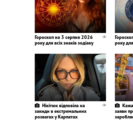
Гороскоп на 3 серпня 2026
Гороско
року для всіх знаків зодіаку
року для
Нікітюк відповіла на
Кажа
закиди в екстремальних
заяви пр
розвагах у Карпатах
заробля