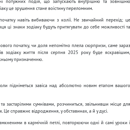
ні потужних подій, що запускають внутрішню та зовнішн
діаку це зрушення стане воістину переломним.
очатку навіть вибиваючи з колії. Не звичайний перехід; ц
я ці знаки зодіаку будуть притягувати до себе можливості т
нового початку, чи доля непомітно плела сюрпризи, саме зара
ів зодіаку життя після серпня 2025 року буде яскравішим
вжньому призначенню.
коли підніметься завіса над абсолютно новим етапом вашог
та застарілими сумнівами, розчиниться, звільнивши місце дл
х. Це справжнє відродження, у обставинах, а й у дусі.
амкненими в кармічній петлі, повторюючи одні й самі уроки 