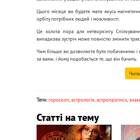
Цього місяця ви будете мати якусь магнетичну
орбіту потрібних людей і можливості.
Це золота пора для нетворкінгу. Спілкуванн
випадкова зустріч може повністю змінити трає
Чим більше ви дозволяєте бути побаченими і по
за вами, і йому подобається те, що він бачить.
Чита
Теги:
гороскоп
,
астрологія
,
астропрогноз
,
знак
Статті на тему