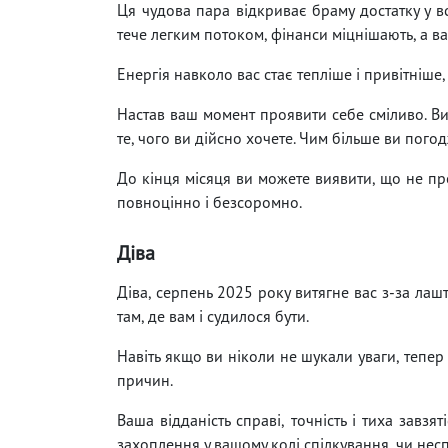
Ця чудова пара відкриває браму достатку у вс
тече легким потоком, фінанси міцнішають, а ва
Енергія навколо вас стає тепліше і привітніше,
Настав ваш момент проявити себе сміливо. Вий
те, чого ви дійсно хочете. Чим більше ви погод
До кінця місяця ви можете виявити, що не пр
повноцінно і безсоромно.
Діва
Діва, серпень 2025 року витягне вас з-за лашт
там, де вам і судилося бути.
Навіть якщо ви ніколи не шукали уваги, тепер
причин.
Ваша відданість справі, точність і тиха завзят
захоплення у вашому колі спілкування, чи нес