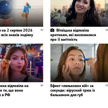
п на 2 серпня 2026
Вітвіцька відповіла
 всіх знаків зодіаку
критикам, які висловилися
про її вагітність
нна відповіла на
Ефект «лялькових вій» за
о те, що вона
секунди: вірусний трюк із
є в РФ
бальзамом для губ