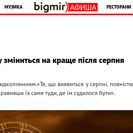
МУЗИКА
РЕСТОРАНИ
у зміниться на краще після серпня
видкоплинним.«Те, що виявиться у серпні, повніст
правивши їх саме туди, де їм судилося бути».