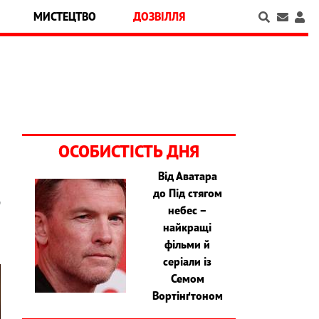
МИСТЕЦТВО
ДОЗВІЛЛЯ
ОСОБИСТІСТЬ ДНЯ
Від Аватара
до Під стягом
ю
небес –
найкращі
фільми й
серіали із
Семом
Вортінґтоном