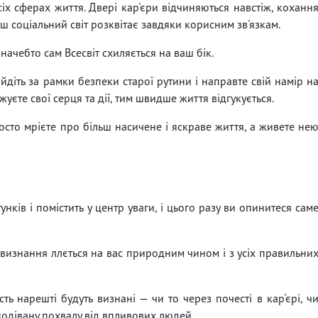
іх сферах життя. Двері кар'єри відчиняються навстіж, коханн
ш соціальний світ розквітає завдяки корисним зв'язкам.
 начебто сам Всесвіт схиляється на ваш бік.
діть за рамки безпеки старої рутини і направте свій намір н
жуєте свої серця та дії, тим швидше життя відгукується.
осто мрієте про більш насичене і яскраве життя, а живете не
унків і помістить у центр уваги, і цього разу ви опинитеся сам
 визнання ллється на вас природним чином і з усіх правильни
ість нарешті будуть визнані — чи то через почесті в кар'єрі, ч
подівану похвалу від впливових людей.