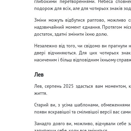
глибокими перетвореннями. Небеса сповне
подорож для всіх, але для чотирьох знаків зо
Зміни можуть відбутися раптово, можливо сп
надзвичайний момент єднання. Протягом місяц
достаток, здатні змінити їхню долю.
Незалежно від того, чи свідомо ви прагнули 
двері відчиняються. Для цих чотирьох знак
насиченим і більш відповідним їхньому спра
Лев
Лев, серпень 2025 здасться вам моментом, 
життя.
Старий ви, з усіма шаблонами, обмеженнями 
появи яскравішої та сміливішої версії вас сами
Занадто довго ви, можливо, відчували себе з
запитуючи себе, коли все зміниться.