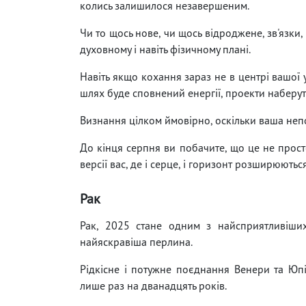
колись залишилося незавершеним.
Чи то щось нове, чи щось відроджене, зв'язки,
духовному і навіть фізичному плані.
Навіть якщо кохання зараз не в центрі вашої 
шлях буде сповнений енергії, проекти наберуть
Визнання цілком ймовірно, оскільки ваша непо
До кінця серпня ви побачите, що це не просто
версії вас, де і серце, і горизонт розширюються
Рак
Рак, 2025 стане одним з найсприятливіших
найяскравіша перлина.
Рідкісне і потужне поєднання Венери та Юпі
лише раз на дванадцять років.