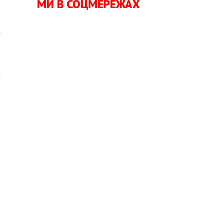
МИ В СОЦМЕРЕЖАХ
ю
е
а
з
,
о
я
і