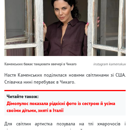
Каменських бажає танцювати ввечері в Чикаго
instagram kamenskux
Настя Каменських поділилася новими світлинами зі США.
Співачка нині перебуває в Чикаго.
Читайте також:
Дімопулос показала рідкісні фото із сестрою й усіма
своїми дітьми, зняті в Італії
Для світлин артистка позувала на тлі хмарочосів і