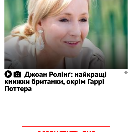
Джоан Ролінґ: найкращі
книжки британки, окрім Гаррі
Поттера