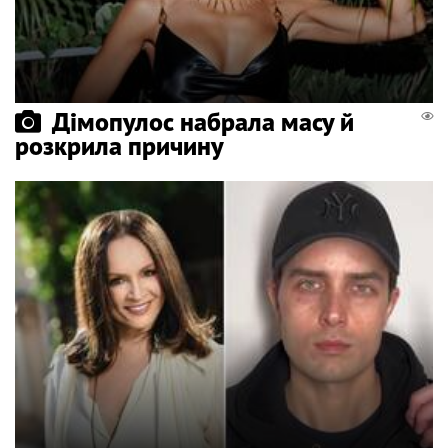
Дімопулос набрала масу й
розкрила причину