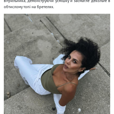
вітрильника, демонструючи усмішку й засмагле декольте в
обтислому топі на бретелях.