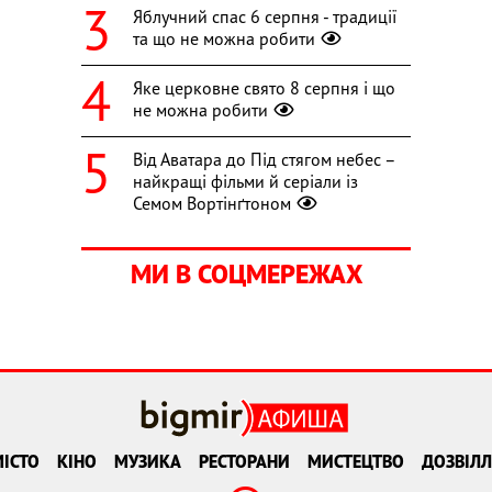
Яблучний спас 6 серпня - традиції
та що не можна робити
Яке церковне свято 8 серпня і що
не можна робити
Від Аватара до Під стягом небес –
найкращі фільми й серіали із
Семом Вортінґтоном
МИ В СОЦМЕРЕЖАХ
ІСТО
КІНО
МУЗИКА
РЕСТОРАНИ
МИСТЕЦТВО
ДОЗВІЛЛ