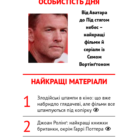
ОСОБИСТІСТЬ ДНЯ
Від Аватара
до Під стягом
небес –
найкращі
фільми й
серіали із
Семом
Вортінґтоном
НАЙКРАЩІ МАТЕРІАЛИ
Злодійські штампи в кіно: що вже
набридло глядачеві, але фільми все
штампуються під копірку
Джоан Ролінґ: найкращі книжки
британки, окрім Гаррі Поттера