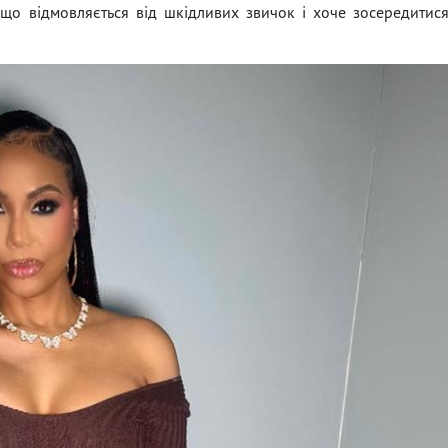
 що відмовляється від шкідливих звичок і хоче зосередитис