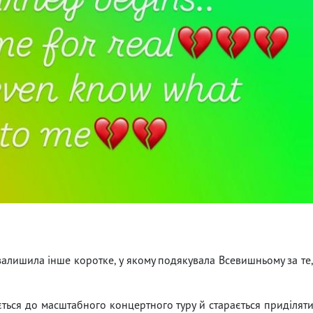
залишила інше коротке, у якому подякувала Всевишньому за те
ться до масштабного концертного туру й старається приділят