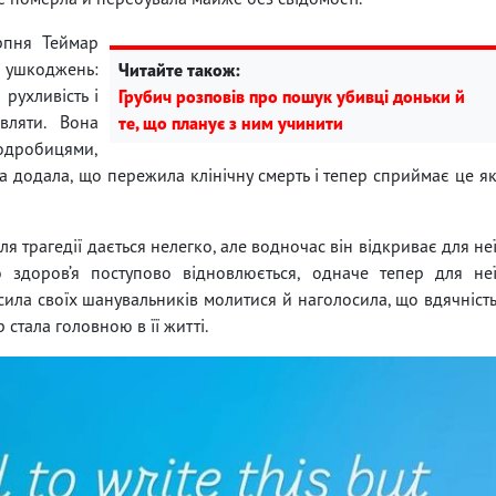
ерпня Теймар
х ушкоджень:
Читайте також:
 рухливість і
Грубич розповів про пошук убивці доньки й
вляти. Вона
те, що планує з ним учинити
подробицями,
 додала, що пережила клінічну смерть і тепер сприймає це я
я трагедії дається нелегко, але водночас він відкриває для не
 здоров’я поступово відновлюється, одначе тепер для не
ила своїх шанувальників молитися й наголосила, що вдячніст
 стала головною в її житті.