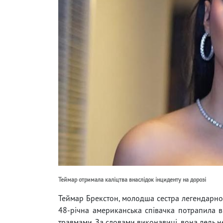
Теймар отримала каліцтва внаслідок інциденту на дорозі
Теймар Брекстон, молодша сестра легендарної 
48-річна американська співачка потрапила в
травмами. За словами виконавиці, вона ледь н