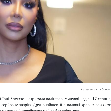
instagram tamarbraxto
Тоні Брекстон, отримала каліцтвав. Минулої неділі, 17 серпня
 серйозну аварію. Друг знайшов її в калюжі крові з важким
е померла й перебувала майже без свідомості.