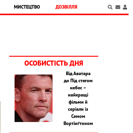
МИСТЕЦТВО
ДОЗВІЛЛЯ
ОСОБИСТІСТЬ ДНЯ
Від Аватара
до Під стягом
небес –
найкращі
фільми й
серіали із
Семом
Вортінґтоном