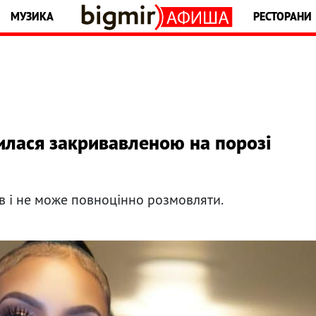
МУЗИКА
РЕСТОРАНИ
нилася закривавленою на порозі
ів і не може повноцінно розмовляти.