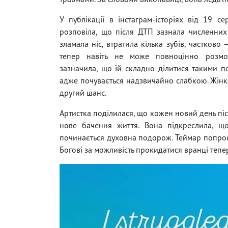
У публікації в інстаграм-історіях від 19 с
розповіла, що після ДТП зазнала численни
зламала ніс, втратила кілька зубів, частково –
тепер навіть не може повноцінно розмо
зазначила, що їй складно ділитися такими 
адже почувається надзвичайно слабкою. Жінка
другий шанс.
Артистка поділилася, що кожен новий день післ
нове бачення життя. Вона підкреслила, що
починається духовна подорож. Теймар попрос
Богові за можливість прокидатися вранці тепер