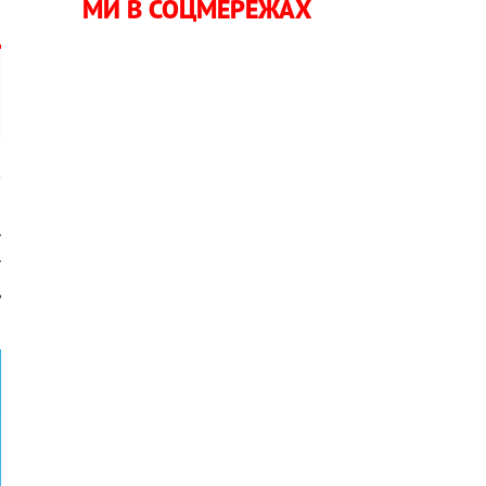
МИ В СОЦМЕРЕЖАХ
к
ї
ї
ь