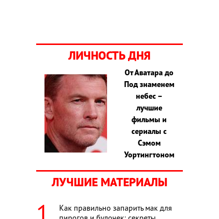
ЛИЧНОСТЬ ДНЯ
От Аватара до
Под знаменем
небес –
лучшие
фильмы и
сериалы с
Сэмом
Уортингтоном
ЛУЧШИЕ МАТЕРИАЛЫ
Как правильно запарить мак для
пирогов и булочек: секреты