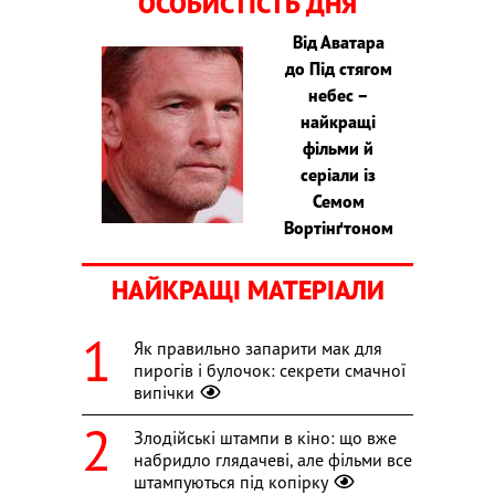
ОСОБИСТІСТЬ ДНЯ
Від Аватара
до Під стягом
небес –
найкращі
фільми й
серіали із
Семом
Вортінґтоном
НАЙКРАЩІ МАТЕРІАЛИ
Як правильно запарити мак для
пирогів і булочок: секрети смачної
випічки
Злодійські штампи в кіно: що вже
набридло глядачеві, але фільми все
штампуються під копірку