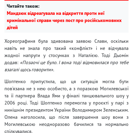
Читайте також:
Мандзюк відреагувала на відкриття проти неї
кримінальної справи через пост про російськомовних
дітей
Хореографиня була здивована заявою Слави, оскільки
навіть не знала про такий «конфлікт» і не відчувала
жодної напруги у стосунках з Наталією. Тоді Дьомін
додав:
«Позаочі це було. І вона тоді відмовилася про тебе
взагалі щось говорити».
Шоптенко припустила, що ця ситуація могла бути
пов'язана не з нею особисто, а з поразкою Могилевської
та її партнера Влада Ями у фіналі танцювального шоу у
2006 році. Тоді Шоптенко перемогла у проєкті у парі з
нинішнім президентом України Володимиром Зеленським.
Олена наголосила, що після завершення шоу вони з
Могилевською неодноразово бачилися та нормально
спілкувалися.