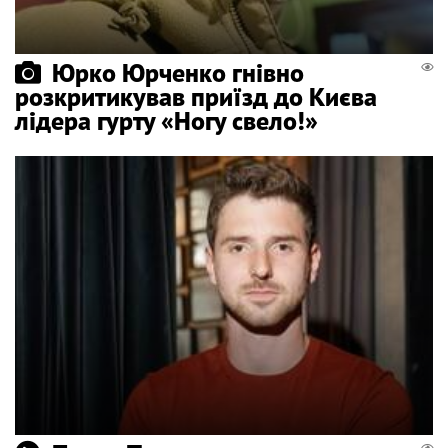
Юрко Юрченко гнівно
розкритикував приїзд до Києва
лідера гурту «Ногу свело!»