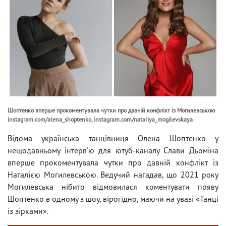
Шоптенко вперше прокоментувала чутки про давній конфлікт із Могилевською
instagram.com/alena_shoptenko, instagram.com/nataliya_mogilevskaya
Відома українська танцівниця Олена Шоптенко у
нещодавньому інтерв'ю для ютуб-каналу Слави Дьоміна
вперше прокоментувала чутки про давній конфлікт із
Наталією Могилевською. Ведучий нагадав, що 2021 року
Могилевська нібито відмовилася коментувати появу
Шоптенко в одному з шоу, вірогідно, маючи на увазі «Танці
із зірками».