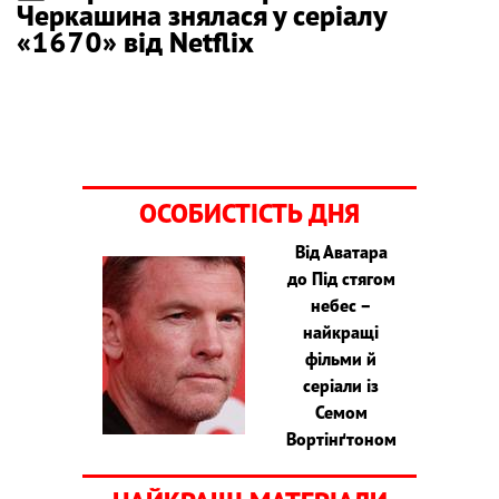
Черкашина знялася у серіалу
«1670» від Netflix
ОСОБИСТІСТЬ ДНЯ
Від Аватара
до Під стягом
небес –
найкращі
фільми й
серіали із
Семом
Вортінґтоном