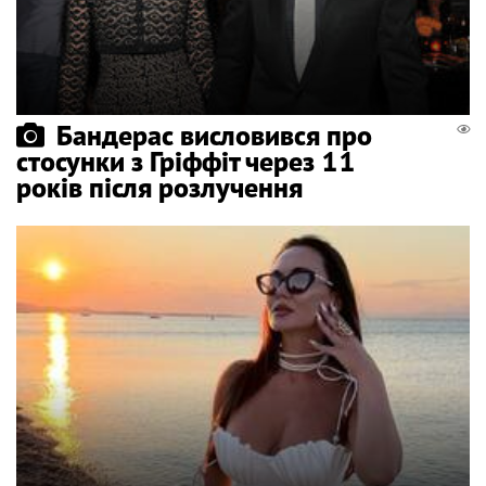
Бандерас висловився про
стосунки з Гріффіт через 11
років після розлучення