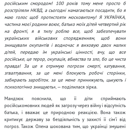
російським смородом! 100 років тому мене просто б
розстріляли НКВД, а сьогодні намагаються посадити, бо я
маю голос щоб протистояти московитому! Я УКРАЇНКА,
частина моєї родини воює, батько моїх дітей четвертий рік
на фронті, я в тилу роблю все, щоб забезпечувати
українських військових спорядженням, щоб вони
знищували окупантів і водночас я виховую двох малих
дітей, передаю їм українські цінності, вчу, що все
російське, це терор, окупація, вбивства та зло, бо це чиста
правда! За це я отримую погрози смерті, катування,
згвалтування, за це мені блокують робочі сторінки,
забирають заробіток. за це мене принижують, цькують і
психологічно знищують»
, — поділилася зірка.
Мандзюк пояснила, що її діти сприймають
російськомовних людей як загрозу через війну і відсутність
батька, і вважає це природною реакцією. Вона також
критикує державу за бездіяльність у захисті її сім'ї від
погроз. Також Олена шокована тим, що українці змушені