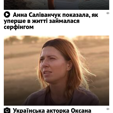
Анна Саліванчук показала, як
уперше в житті займалася
серфінгом
Українська акторка Оксана