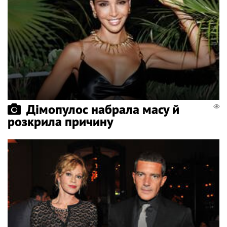
Дімопулос набрала масу й
розкрила причину