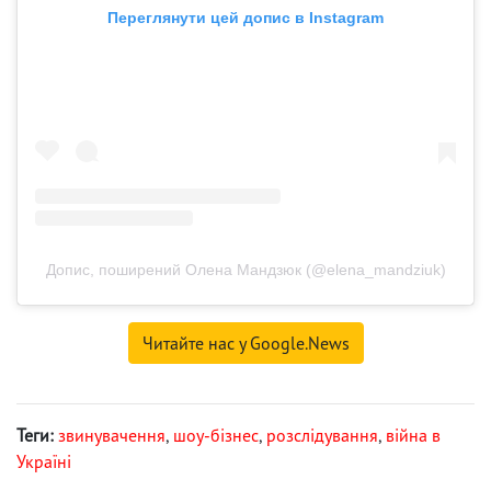
Переглянути цей допис в Instagram
Допис, поширений Олена Мандзюк (@elena_mandziuk)
Читайте нас у Google.News
Теги:
звинувачення
,
шоу-бізнес
,
розслідування
,
війна в
Україні