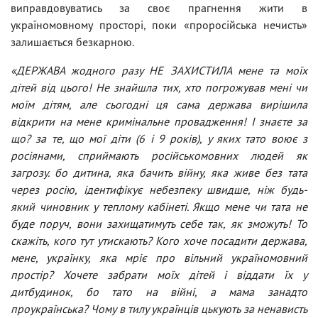
виправдовуватись за своє прагнення жити в
україномовному просторі, поки «проросійська нечисть»
залишається безкарною.
«ДЕРЖАВА жодного разу НЕ ЗАХИСТИЛА мене та моїх
дітей від цього! Не знайшла тих, хто погрожував мені чи
моїм дітям, але сьогодні ця сама держава вирішила
відкрити на мене кримінальне провадження! І знаєте за
що? за те, що мої діти (6 і 9 років), у яких тато воює з
росіянами, сприймають російськомовних людей як
загрозу. бо дитина, яка бачить війну, яка живе без тата
через росію, ідентифікує небезпеку швидше, ніж будь-
який чиновник у теплому кабінеті. Якщо мене чи тата не
буде поруч, вони захищатимуть себе так, як зможуть! То
скажіть, кого тут утискають? Кого хоче посадити держава,
мене, українку, яка мріє про вільний україномовний
простір? Хочете забрати моїх дітей і віддати їх у
дитбудинок, бо тато на війні, а мама занадто
проукраїнська? Чому в тилу українців цькують за ненависть