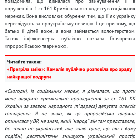
повідомила, що дізналася про звинувачення її в
порушенні ч. 1 ст. 161 Кримінального кодексу в соціальних
мережах. Вона висловлює обурення тим, що її як українку
переслідують за проукраїнську позицію. І це при тому, що
батько її дітей воює, а вона займається волонтерством.
Також інфлюенсерка публічно назвала Гончаренка
«проросійською твариною».
Читайте також:
«Пригріла змію»: Камалія публічно розповіла про зраду
найкращої подруги
«Сьогодні, із соціальних мереж, я дізналася, що проти
мене відкрито кримінальне провадження за ст. 161 КК
України за заявою народного (п*дараса) депутата олексія
гончаренка. Я не знаю, як ця проросійська тварина
опинилася у ВР, не знаю, який "народ" він там представляє,
бо точно не український. але знаю одне, що він і йому
подібні, десятиліттями знищують український простір