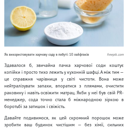
Як використовувати харчову соду в побуті: 10 лайфгаків
freepik.com
Здавалося б, звичайна пачка харчової соди коштує
копійки і просто тихо лежить у кухонній шафці. А між тим —
це справжня чарівниця у світі чистоти. Вона може
нейтралізувати запахи, впоратися з плямами, очистити
раковину і навіть освіжити матрац. Якби у неї був свій PR-
менеджер, сода точно стала б міжнародною зіркою в
боротьбі за затишок і свіжість.
Давайте подивимося, як цей скромний порошок може
зробити ваш будинок чистішим — без хімії, сильних