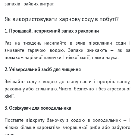
запахів і зайвих витрат.
Як використовувати харчову соду в побуті?
1. Прощавай, неприємний запах з раковини
Раз на тиждень насипайте в злив півсклянки соди і
змивайте гарячою водою. Запахи зникають — як за
помахом чарівної палички. І ніякої магії, тільки наука.
2. Універсальний засіб для чищення
Змішайте соду з водою до стану пасти і протріть ванну,
раковину або стільницю. Чисто, безпечно і без агресивної
хімії.
3. Освіжувач для холодильника
Поставте відкриту баночку з содою в холодильник — і
ніяких більше «ароматів» вчорашньої риби або забутого
сиру.