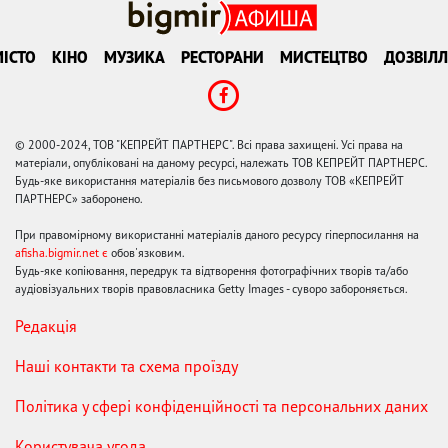
ІСТО
КІНО
МУЗИКА
РЕСТОРАНИ
МИСТЕЦТВО
ДОЗВІЛЛ
© 2000-2024, ТОВ "КЕПРЕЙТ ПАРТНЕРС". Всі права захищені. Усі права на
матеріали, опубліковані на даному ресурсі, належать ТОВ КЕПРЕЙТ ПАРТНЕРС.
Будь-яке використання матеріалів без письмового дозволу ТОВ «КЕПРЕЙТ
ПАРТНЕРС» заборонено.
При правомірному використанні матеріалів даного ресурсу гіперпосилання на
afisha.bigmir.net є
обов'язковим.
Будь-яке копіювання, передрук та відтворення фотографічних творів та/або
аудіовізуальних творів правовласника Getty Images - суворо забороняється.
Редакція
Наші контакти та схема проїзду
Політика у сфері конфіденційності та персональних даних
Користувача угода