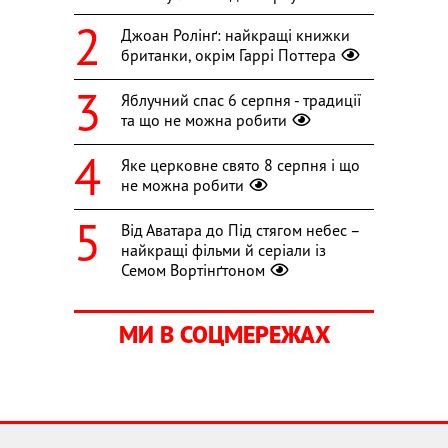
Джоан Ролінґ: найкращі книжки
британки, окрім Гаррі Поттера
Яблучний спас 6 серпня - традиції
та що не можна робити
Яке церковне свято 8 серпня і що
не можна робити
Від Аватара до Під стягом небес –
найкращі фільми й серіали із
Семом Вортінґтоном
МИ В СОЦМЕРЕЖАХ