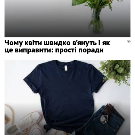
Чому квіти швидко в’януть і як
це виправити: прості поради