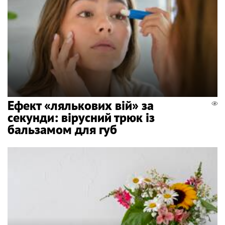
Ефект «лялькових вій» за
секунди: вірусний трюк із
бальзамом для губ