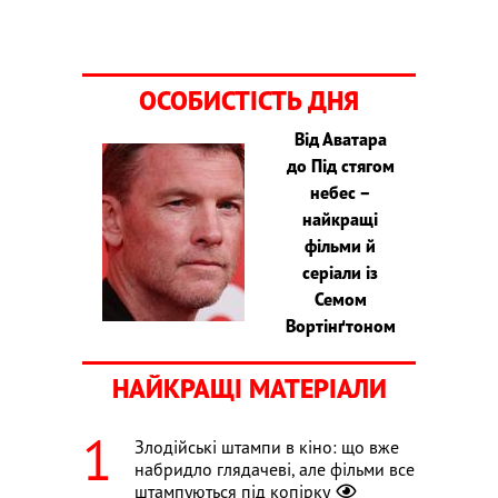
ОСОБИСТІСТЬ ДНЯ
Від Аватара
до Під стягом
небес –
найкращі
фільми й
серіали із
Семом
Вортінґтоном
НАЙКРАЩІ МАТЕРІАЛИ
Злодійські штампи в кіно: що вже
набридло глядачеві, але фільми все
штампуються під копірку