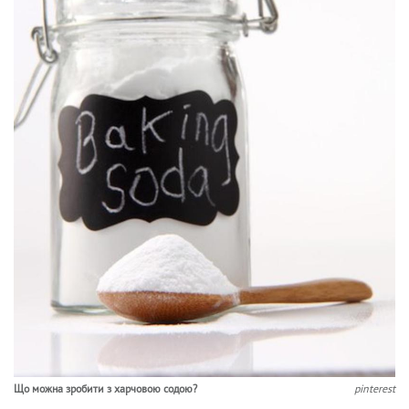
Що можна зробити з харчовою содою?
pinterest