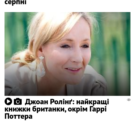
серпні
Джоан Ролінґ: найкращі
книжки британки, окрім Гаррі
Поттера