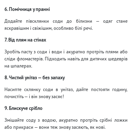
6. Помічниця у пранні
Додайте півсклянки соди до білизни — одяг стане
яскравішим і свіжішим, особливо білі речі.
7. Від плям на стінах
Зробіть пасту з соди і води і акуратно протріть плями або
сліди фломастерів. Підходить навіть для дитячих шедеврів
на шпалерах.
8. Чистий унітаз — без запаху
Насипте склянку соди в унітаз, дайте постояти годину,
почистіть — і він знову засяє!
9. Блискуче срібло
Змішайте соду з водою, акуратно протріть срібні ложки
або прикраси — вони теж знову засяють, як нові.