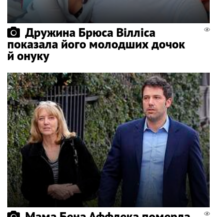
Дружина Брюса Вілліса
показала його молодших дочок
й онуку
Мама Бена Аффлека померла