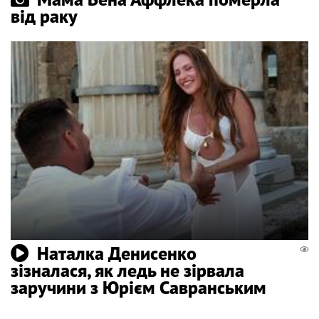
від раку
Наталка Денисенко
зізналася, як ледь не зірвала
заручини з Юрієм Савранським