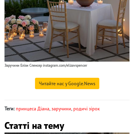
Заручини Елізи Спенсер instagram.com/elizavspencer
Читайте нас у Google.News
Теги:
принцеса Діана
,
заручини
,
родичі зірок
Статті на тему