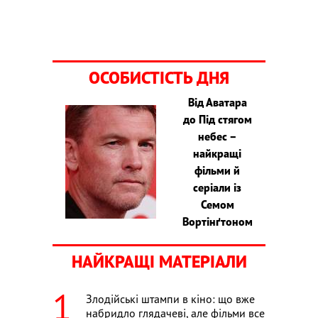
ОСОБИСТІСТЬ ДНЯ
Від Аватара
до Під стягом
небес –
найкращі
фільми й
серіали із
Семом
Вортінґтоном
НАЙКРАЩІ МАТЕРІАЛИ
Злодійські штампи в кіно: що вже
набридло глядачеві, але фільми все