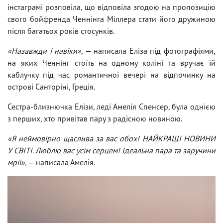
інстаграмі розповіла, що відповіла згодою на пропозицію
свого бойфренда Ченнінга Міллера стати його дружиною
після багатьох років стосунків.
«Назавжди і навіки»
, — написала Еліза під фотографіями,
на яких Ченнінг стоїть на одному коліні та вручає їй
каблучку під час романтичної вечері на відпочинку на
острові Санторіні, Греція.
Сестра-близнючка Елізи, леді Амелія Спенсер, була однією
з перших, хто привітав пару з радісною новиною.
«Я неймовірно щаслива за вас обох! НАЙКРАЩІ НОВИНИ
У СВІТІ. Люблю вас усім серцем! Ідеальна пара та заручини
мрії»
, — написала Амелія.