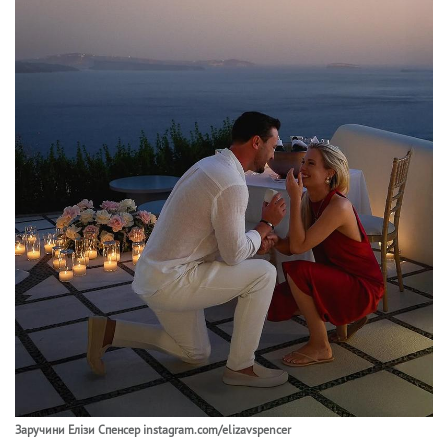
Заручини Елізи Спенсер instagram.com/elizavspencer