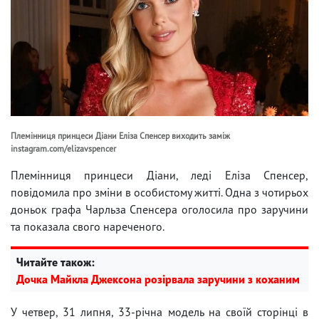
Племінниця принцеси Діани Еліза Спенсер виходить заміж
instagram.com/elizavspencer
Племінниця принцеси Діани, леді Еліза Спенсер,
повідомила про зміни в особистому житті. Одна з чотирьох
доньок графа Чарльза Спенсера оголосила про заручини
та показала свого нареченого.
Читайте також:
Дочка Майкла Джексона розірвала заручини з коханим
У четвер, 31 липня, 33-річна модель на своїй сторінці в