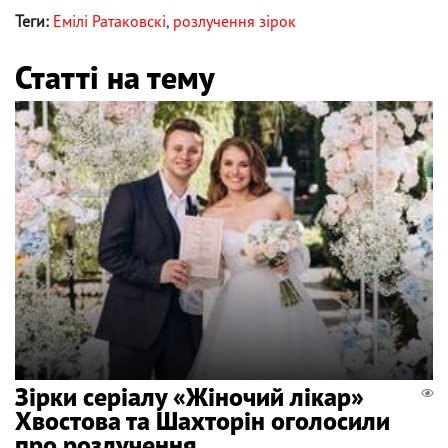
Теги:
Емілі Ратаковскі
,
розлучення зірок
Статті на тему
Зірки серіалу «Жіночий лікар»
Хвостова та Шахторін оголосили
про розлучення