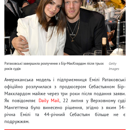
Ратаковські завершила розлучення з Бір-МакКлардом після трьох
Getty
років судів
Images
Американська модель і підприємниця Емілі Ратаковські
офіційно розлучилася з продюсером Себастьяном Бір-
Макклардом майже через три роки після подання заяви.
Як повідомляє
Daily Mail
, 22 липня у Верховному суді
Мангеттена було винесено рішення, згідно з яким 34-
річна Емілі та 44-річний Себастьян більше не є
подружжям.