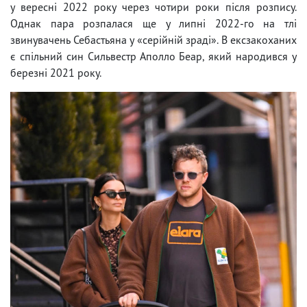
у вересні 2022 року через чотири роки після розпису.
Однак пара розпалася ще у липні 2022-го на тлі
звинувачень Себастьяна у «серійній зраді». В ексзакоханих
є спільний син Сильвестр Аполло Беар, який народився у
березні 2021 року.