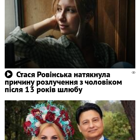
Стася Ровінська натякнула
причину розлучення з чоловіком
після 13 років шлюбу