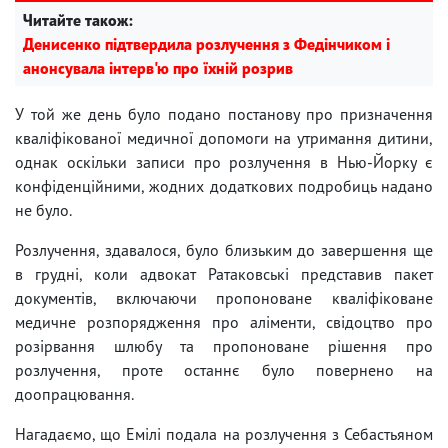
Читайте також:
Денисенко підтвердила розлучення з Федінчиком і
анонсувала інтерв'ю про їхній розрив
У той же день було подано постанову про призначення
кваліфікованої медичної допомоги на утримання дитини,
однак оскільки записи про розлучення в Нью-Йорку є
конфіденційними, жодних додаткових подробиць надано
не було.
Розлучення, здавалося, було близьким до завершення ще
в грудні, коли адвокат Ратаковські представив пакет
документів, включаючи пропоноване кваліфіковане
медичне розпорядження про аліменти, свідоцтво про
розірвання шлюбу та пропоноване рішення про
розлучення, проте останнє було повернено на
доопрацювання.
Нагадаємо, що Емілі подала на розлучення з Себастьяном