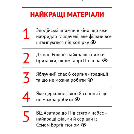
НАЙКРАЩІ МАТЕРІАЛИ
Злодійські штампи в кіно: що вже
набридло глядачеві, але фільми все
штампуються під копірку
Джоан Ролінґ: найкращі книжки
британки, окрім Гаррі Поттера
Яблучний спас 6 серпня - традиції
та що не можна робити
Яке церковне свято 8 серпня і що
не можна робити
Від Аватара до Під стягом небес –
найкращі фільми й серіали із
Семом Вортінґтоном