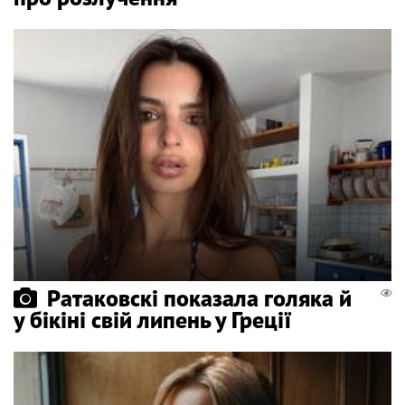
Ратаковскі показала голяка й
у бікіні свій липень у Греції