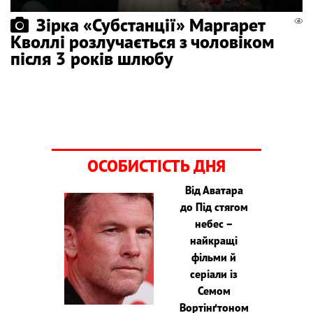
Зірка «Субстанції» Маргарет
Кволлі розлучається з чоловіком
після 3 років шлюбу
ОСОБИСТІСТЬ ДНЯ
Від Аватара
до Під стягом
небес –
найкращі
фільми й
серіали із
Семом
Вортінґтоном