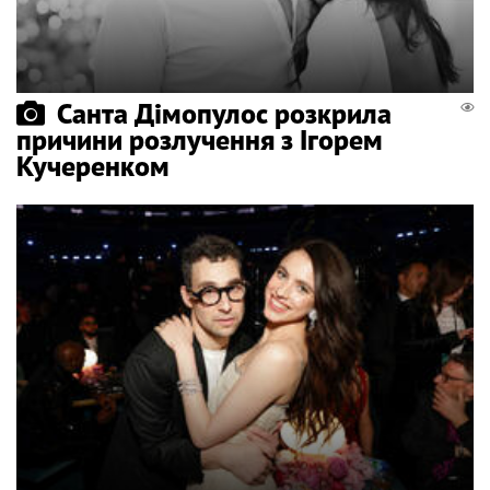
Санта Дімопулос розкрила
причини розлучення з Ігорем
Кучеренком