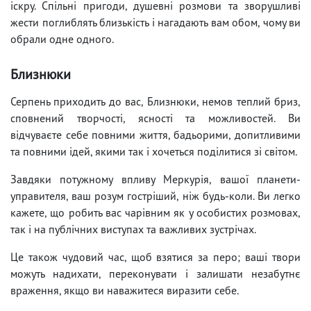
іскру. Спільні пригоди, душевні розмови та зворушливі
жести поглиблять близькість і нагадають вам обом, чому ви
обрали одне одного.
Близнюки
Серпень приходить до вас, Близнюки, немов теплий бриз,
сповнений творчості, ясності та можливостей. Ви
відчуваєте себе повними життя, бадьорими, допитливими
та повними ідей, якими так і хочеться поділитися зі світом.
Завдяки потужному впливу Меркурія, вашої планети-
управителя, ваш розум гостріший, ніж будь-коли. Ви легко
кажете, що робить вас чарівним як у особистих розмовах,
так і на публічних виступах та важливих зустрічах.
Це також чудовий час, щоб взятися за перо; ваші твори
можуть надихати, переконувати і залишати незабутнє
враження, якщо ви наважитеся виразити себе.