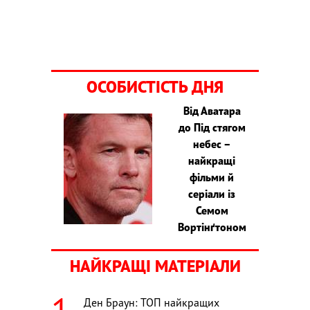
ОСОБИСТІСТЬ ДНЯ
Від Аватара
до Під стягом
небес –
найкращі
фільми й
серіали із
Семом
Вортінґтоном
НАЙКРАЩІ МАТЕРІАЛИ
Ден Браун: ТОП найкращих