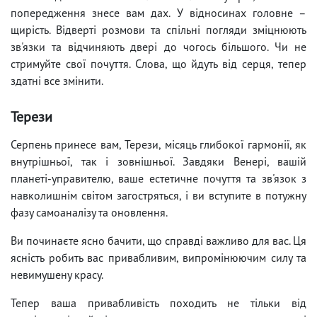
попередження знесе вам дах. У відносинах головне –
щирість. Відверті розмови та спільні погляди зміцнюють
зв'язки та відчиняють двері до чогось більшого. Чи не
стримуйте свої почуття. Слова, що йдуть від серця, тепер
здатні все змінити.
Терези
Серпень принесе вам, Терези, місяць глибокої гармонії, як
внутрішньої, так і зовнішньої. Завдяки Венері, вашій
планеті-управителю, ваше естетичне почуття та зв'язок з
навколишнім світом загостряться, і ви вступите в потужну
фазу самоаналізу та оновлення.
Ви починаєте ясно бачити, що справді важливо для вас. Ця
ясність робить вас привабливим, випромінюючим силу та
невимушену красу.
Тепер ваша привабливість походить не тільки від