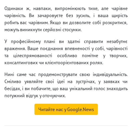
Одинаки ж, навпаки, випромінюють тихе, але чарівне
чарівність. Ви зачаровуєте без зусиль, і ваша щирість
робить вас чарівним. Якщо ви дозволите собі розкритися,
можуть виникнути серйозні стосунки.
У професійному плані ви здатні справити незабутнє
враження. Ваше поєднання впевненості у собі, чарівності
та цілеспрямованості особливо помітне у творчих,
консалтингових чи клієнтоорієнтованих ролях.
Нині саме час продемонструвати свою індивідуальність.
Сміливо уявляйте свої ідеї на зустрічах, у заявках чи
бесідах, і ви побачите, що ваш унікальний голос знаходить
потужний відгук у оточуючих.
Читайте нас у Google.News