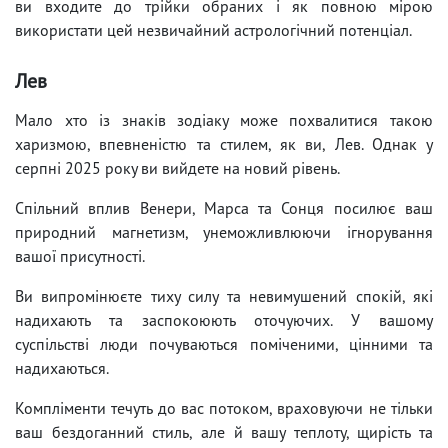
ви входите до трійки обраних і як повною мірою
використати цей незвичайний астрологічний потенціал.
Лев
Мало хто із знаків зодіаку може похвалитися такою
харизмою, впевненістю та стилем, як ви, Лев. Однак у
серпні 2025 року ви вийдете на новий рівень.
Спільний вплив Венери, Марса та Сонця посилює ваш
природний магнетизм, унеможливлюючи ігнорування
вашої присутності.
Ви випромінюєте тиху силу та невимушений спокій, які
надихають та заспокоюють оточуючих. У вашому
суспільстві люди почуваються поміченими, цінними та
надихаються.
Компліменти течуть до вас потоком, враховуючи не тільки
ваш бездоганний стиль, але й вашу теплоту, щирість та