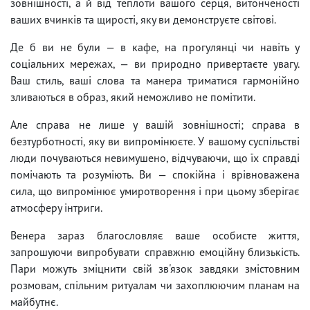
зовнішності, а й від теплоти вашого серця, витонченості
ваших вчинків та щирості, яку ви демонструєте світові.
Де б ви не були — в кафе, на прогулянці чи навіть у
соціальних мережах, — ви природно привертаєте увагу.
Ваш стиль, ваші слова та манера триматися гармонійно
зливаються в образ, який неможливо не помітити.
Але справа не лише у вашій зовнішності; справа в
безтурботності, яку ви випромінюєте. У вашому суспільстві
люди почуваються невимушено, відчуваючи, що їх справді
помічають та розуміють. Ви — спокійна і врівноважена
сила, що випромінює умиротворення і при цьому зберігає
атмосферу інтриги.
Венера зараз благословляє ваше особисте життя,
запрошуючи випробувати справжню емоційну близькість.
Пари можуть зміцнити свій зв'язок завдяки змістовним
розмовам, спільним ритуалам чи захоплюючим планам на
майбутнє.