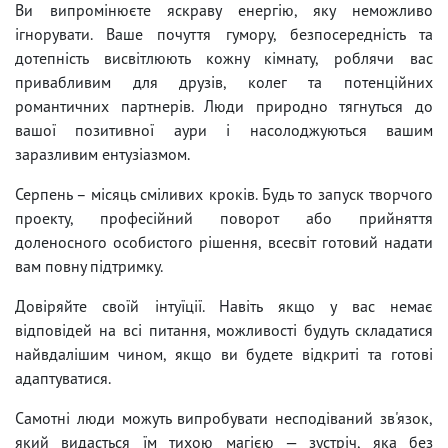
Ви випромінюєте яскраву енергію, яку неможливо
ігнорувати. Ваше почуття гумору, безпосередність та
дотепність висвітлюють кожну кімнату, роблячи вас
привабливим для друзів, колег та потенційних
романтичних партнерів. Люди природно тягнуться до
вашої позитивної аури і насолоджуються вашим
заразливим ентузіазмом.
Серпень – місяць сміливих кроків. Будь то запуск творчого
проекту, професійний поворот або прийняття
доленосного особистого рішення, всесвіт готовий надати
вам повну підтримку.
Довіряйте своїй інтуїції. Навіть якщо у вас немає
відповідей на всі питання, можливості будуть складатися
найвдалішим чином, якщо ви будете відкриті та готові
адаптуватися.
Самотні люди можуть випробувати несподіваний зв'язок,
який видасться їм тихою магією — зустріч, яка без