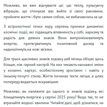
Можливо, ви вже відчуваєте це: цю теплу, пульсуючу
вібрацію, що спонукає вас вийти зі своєї раковини,
прийняти життя і бути самим собою, не вибачаючись за це.
З астрологічної точки зору, серпень принесе динамічні
космічні події, які підвищать впевненість у собі, харизму та
радість для деяких знаків. Вони випромінюватимуть
енергію, притягуватимуть позитивний досвід та
надихатимуть на нові зв'язки.
Для трьох щасливих знаків зодіаку цей місяць обіцяє щось
більше, ніж гарний настрій. На них чекають наснажні зміни
у коханні, кар'єрі, особистісному зростанні і навіть у
їхньому почутті стилю. Життя починає текти легше, а шлях
попереду видається яскравішим.
Можливо, ви належите до одного зі знаків зодіаку, які
блищатимуть енергією у серпні 2025 року? Якщо так, то не
втрачайте жодної хвилини. Читайте далі, щоб дізнатися, чи