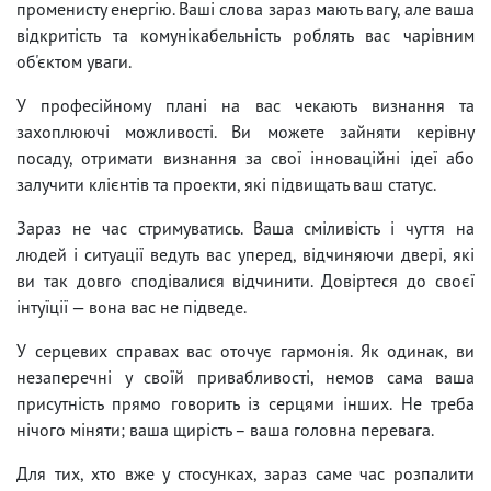
променисту енергію. Ваші слова зараз мають вагу, але ваша
відкритість та комунікабельність роблять вас чарівним
об'єктом уваги.
У професійному плані на вас чекають визнання та
захоплюючі можливості. Ви можете зайняти керівну
посаду, отримати визнання за свої інноваційні ідеї або
залучити клієнтів та проекти, які підвищать ваш статус.
Зараз не час стримуватись. Ваша сміливість і чуття на
людей і ситуації ведуть вас уперед, відчиняючи двері, які
ви так довго сподівалися відчинити. Довіртеся до своєї
інтуїції — вона вас не підведе.
У серцевих справах вас оточує гармонія. Як одинак, ви
незаперечні у своїй привабливості, немов сама ваша
присутність прямо говорить із серцями інших. Не треба
нічого міняти; ваша щирість – ваша головна перевага.
Для тих, хто вже у стосунках, зараз саме час розпалити