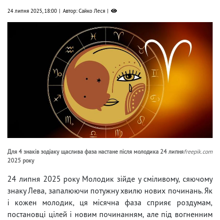
24 липня 2025, 18:00
Автор: Сайко Леся
Для 4 знаків зодіаку щаслива фаза настане після молодика 24 липня
freepik.com
2025 року
24 липня 2025 року Молодик зійде у сміливому, сяючому
знаку Лева, запалюючи потужну хвилю нових починань. Як
і кожен молодик, ця місячна фаза сприяє роздумам,
постановці цілей і новим починанням, але під вогненним