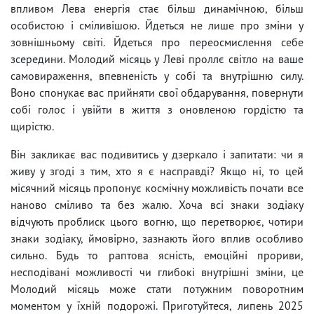
впливом Лева енергія стає більш динамічною, більш
особистою і сміливішою. Йдеться не лише про зміни у
зовнішньому світі. Йдеться про переосмислення себе
зсередини. Молодий місяць у Леві проллє світло на ваше
самовираження, впевненість у собі та внутрішню силу.
Воно спонукає вас прийняти свої обдарування, повернути
собі голос і увійти в життя з оновленою гордістю та
щирістю.
Він закликає вас подивитись у дзеркало і запитати: чи я
живу у згоді з тим, хто я є насправді? Якщо ні, то цей
місячний місяць пропонує космічну можливість почати все
наново сміливо та без жалю. Хоча всі знаки зодіаку
відчують проблиск цього вогню, що перетворює, чотири
знаки зодіаку, ймовірно, зазнають його вплив особливо
сильно. Будь то раптова ясність, емоційні прориви,
несподівані можливості чи глибокі внутрішні зміни, це
Молодий місяць може стати потужним поворотним
моментом у їхній подорожі. Приготуйтеся, липень 2025