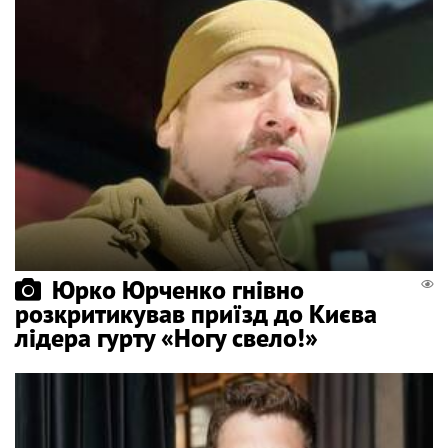
Юрко Юрченко гнівно
розкритикував приїзд до Києва
лідера гурту «Ногу свело!»