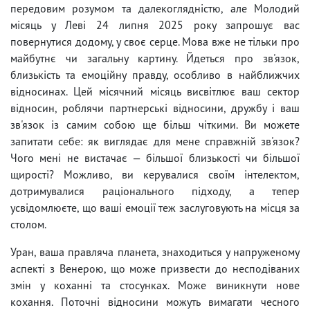
передовим розумом та далекоглядністю, але Молодий
місяць у Леві 24 липня 2025 року запрошує вас
повернутися додому, у своє серце. Мова вже не тільки про
майбутнє чи загальну картину. Йдеться про зв'язок,
близькість та емоційну правду, особливо в найближчих
відносинах. Цей місячний місяць висвітлює ваш сектор
відносин, роблячи партнерські відносини, дружбу і ваш
зв'язок із самим собою ще більш чіткими. Ви можете
запитати себе: як виглядає для мене справжній зв'язок?
Чого мені не вистачає — більшої близькості чи більшої
щирості? Можливо, ви керувалися своїм інтелектом,
дотримувалися раціонального підходу, а тепер
усвідомлюєте, що ваші емоції теж заслуговують на місця за
столом.
Уран, ваша правляча планета, знаходиться у напруженому
аспекті з Венерою, що може призвести до несподіваних
змін у коханні та стосунках. Може виникнути нове
кохання. Поточні відносини можуть вимагати чесного