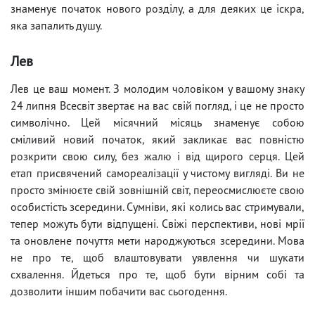
знаменує початок нового розділу, а для деяких це іскра,
яка запалить душу.
Лев
Лев це ваш момент. З молодим чоловіком у вашому знаку
24 липня Всесвіт звертає на вас свій погляд, і це не просто
символічно. Цей місячний місяць знаменує собою
сміливий новий початок, який закликає вас повністю
розкрити свою силу, без жалю і від щирого серця. Цей
етап присвячений самореалізації у чистому вигляді. Ви не
просто змінюєте свій зовнішній світ, переосмислюєте свою
особистість зсередини. Сумніви, які колись вас стримували,
тепер можуть бути відпущені. Свіжі перспективи, нові мрії
та оновлене почуття мети народжуються зсередини. Мова
не про те, щоб влаштовувати уявлення чи шукати
схвалення. Йдеться про те, щоб бути вірним собі та
дозволити іншим побачити вас сьогодення.