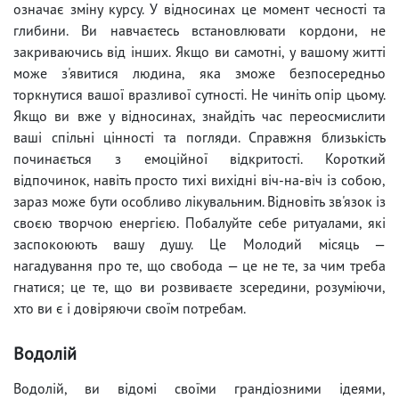
означає зміну курсу. У відносинах це момент чесності та
глибини. Ви навчаєтесь встановлювати кордони, не
закриваючись від інших. Якщо ви самотні, у вашому житті
може з'явитися людина, яка зможе безпосередньо
торкнутися вашої вразливої сутності. Не чиніть опір цьому.
Якщо ви вже у відносинах, знайдіть час переосмислити
ваші спільні цінності та погляди. Справжня близькість
починається з емоційної відкритості. Короткий
відпочинок, навіть просто тихі вихідні віч-на-віч із собою,
зараз може бути особливо лікувальним. Відновіть зв'язок із
своєю творчою енергією. Побалуйте себе ритуалами, які
заспокоюють вашу душу. Це Молодий місяць —
нагадування про те, що свобода — це не те, за чим треба
гнатися; це те, що ви розвиваєте зсередини, розуміючи,
хто ви є і довіряючи своїм потребам.
Водолій
Водолій, ви відомі своїми грандіозними ідеями,