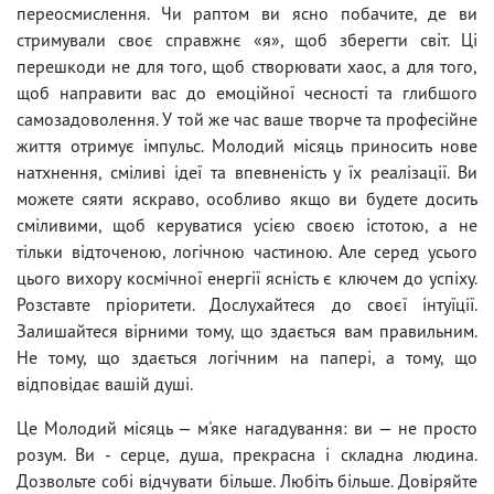
переосмислення. Чи раптом ви ясно побачите, де ви
стримували своє справжнє «я», щоб зберегти світ. Ці
перешкоди не для того, щоб створювати хаос, а для того,
щоб направити вас до емоційної чесності та глибшого
самозадоволення. У той же час ваше творче та професійне
життя отримує імпульс. Молодий місяць приносить нове
натхнення, сміливі ідеї та впевненість у їх реалізації. Ви
можете сяяти яскраво, особливо якщо ви будете досить
сміливими, щоб керуватися усією своєю істотою, а не
тільки відточеною, логічною частиною. Але серед усього
цього вихору космічної енергії ясність є ключем до успіху.
Розставте пріоритети. Дослухайтеся до своєї інтуїції.
Залишайтеся вірними тому, що здається вам правильним.
Не тому, що здається логічним на папері, а тому, що
відповідає вашій душі.
Це Молодий місяць — м'яке нагадування: ви — не просто
розум. Ви - серце, душа, прекрасна і складна людина.
Дозвольте собі відчувати більше. Любіть більше. Довіряйте