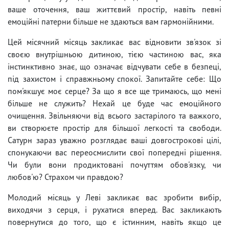
ваше оточення, ваш життєвий простір, навіть певні
емоційні патерни більше не здаються вам гармонійними.
Цей місячний місяць закликає вас відновити зв'язок зі
своєю внутрішньою дитиною, тією частиною вас, яка
інстинктивно знає, що означає відчувати себе в безпеці,
під захистом і справжньому спокої. Запитайте себе: Що
пом'якшує моє серце? За що я все ще тримаюсь, що мені
більше не служить? Нехай це буде час емоційного
очищення. Звільняючи від всього застарілого та важкого,
ви створюєте простір для більшої легкості та свободи.
Сатурн зараз уважно розглядає ваші довгострокові цілі,
спонукаючи вас переосмислити свої попередні рішення.
Чи були вони продиктовані почуттям обов'язку, чи
любов'ю? Страхом чи правдою?
Молодий місяць у Леві закликає вас зробити вибір,
виходячи з серця, і рухатися вперед. Вас закликають
повернутися до того, що є істинним, навіть якщо це