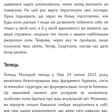
здавалася надто ризикованою, може знову випливти на
поверхню. На цей раз варто переглянути свої погляди.
Зірки підказують, що зараз ви більш підготовлені, ніж
будь-коли раніше. І якщо ви дозволите побачити себе не
тільки у своїй силі, а й у своїй вразливості, ви виявите, що
ваше справжнє, людське «я» також є вашим найбільшим
джерелом сили. Темрява, через яку ти пройшов, лише
посилила твоє світло. Тепер, Скорпіоне, настав час дати
йому засяяти.
Телець
Телець, Молодий місяць у Леві 24 липня 2025 року,
висвітлить безпосередньо ваш фундамент, будинок, сім'ю
та емоційні структури, які формують ваше почуття безпеки.
Це важливий момент для роздумів та оновлення,
особливо коли йдеться про ваш внутрішній світ. Можливо,
ви відчуєте сильне бажання глибше вкорінитися в собі,
але при цьому усвідомлюєте, що деякі речі навколо вас,