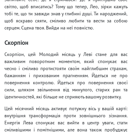
світло, щоб вписатись? Тому що тепер, Лео, зірки кажуть
тобі те, що ти завжди знав у глибині душі. Ти народжений,
щоб яскраво сяяти, сміливо любити та вести за собою
серцем. Сцена твоя. Вийди на неї повністю.
Скорпіон
Скорпіон, цей Молодий місяць у Леві стане для вас
важливим поворотним моментом, який спонукає вас
чесно і сміливо протистояти своїм найглибшим страхам,
бажанням і прихованим прагненням. Йдеться не про
повернення контролю. Йдеться про повернення своєї
сили, шляхом звільнення від минулого, старих ран та
ідентичностей, які більше не сприяють вашому розвитку.
Цей місячний місяць активує потужну вісь у вашій карті:
внутрішня трансформація проти зовнішнього зізнання.
Енергія Лева спонукає вас вийти в центр уваги, стати
сміливішими і помітнішими, але вона також пробуджує