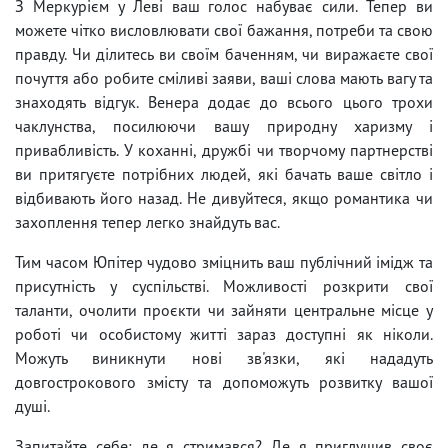
З Меркурієм у Леві ваш голос набуває сили. Тепер ви
можете чітко висловлювати свої бажання, потреби та свою
правду. Чи ділитесь ви своїм баченням, чи виражаєте свої
почуття або робите сміливі заяви, ваші слова мають вагу та
знаходять відгук. Венера додає до всього цього трохи
чаклунства, посилюючи вашу природну харизму і
привабливість. У коханні, дружбі чи творчому партнерстві
ви притягуєте потрібних людей, які бачать ваше світло і
відбивають його назад. Не дивуйтеся, якщо романтика чи
захоплення тепер легко знайдуть вас.
Тим часом Юпітер чудово зміцнить ваш публічний імідж та
присутність у суспільстві. Можливості розкрити свої
таланти, очолити проєкти чи зайняти центральне місце у
роботі чи особистому житті зараз доступні як ніколи.
Можуть виникнути нові зв'язки, які нададуть
довгострокового змісту та допоможуть розвитку вашої
душі.
Запитайте себе: де я стримався? Де я приглушив своє