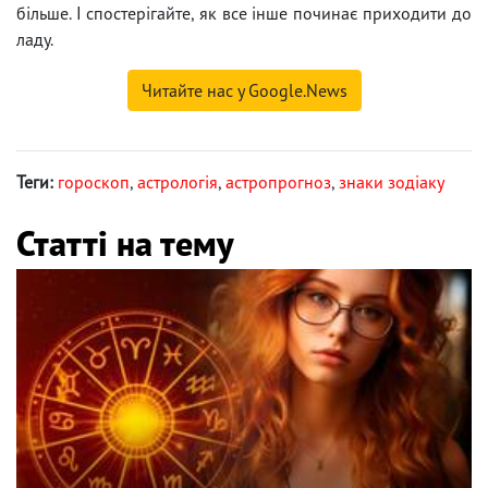
більше. І спостерігайте, як все інше починає приходити до
ладу.
Читайте нас у Google.News
Теги:
гороскоп
,
астрологія
,
астропрогноз
,
знаки зодіаку
Статті на тему