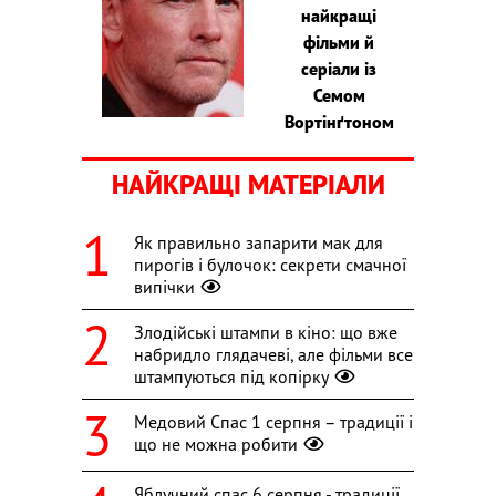
найкращі
фільми й
серіали із
Семом
Вортінґтоном
НАЙКРАЩІ МАТЕРІАЛИ
Як правильно запарити мак для
пирогів і булочок: секрети смачної
випічки
Злодійські штампи в кіно: що вже
набридло глядачеві, але фільми все
штампуються під копірку
Медовий Спас 1 серпня – традиції і
що не можна робити
Яблучний спас 6 серпня - традиції