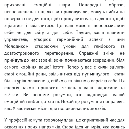
приховані емоційні шари. Попередні образи,
невпевненість і тіні, які ви приховували, можуть вийти на
поверхню не для того, щоб придушити вас, а для того, щоб
зцілитись і звільнитися. Це ваш момент переосмислити
себе не для світу, а для себе. Плутон, ваша планета-
управитель, утворює гармонійний аспект з цим
Молодиком, створюючи умови для глибокого та
довгострокового перетворення. Справжні зміни не
прийдуть до нас ззовні; вони починаються зсередини, біля
самого коріння вашої істоти. Тепер у вас є сили зцілити
старі емоційні рани, звільнитися від пут минулого і стати
більш урівноваженою, стійкою та вільною версією себе. Ця
енергія також приносить ясність у ваші відносини та
зв'язки. Ви почнете розуміти, хто відповідає вашій
емоційній глибині, а хто ні. Нехай це розуміння направляє
вас. У вас немає місця для половинчастих зв'язків.
У професійному та творчому плані це сприятливий час для
освоєння нових напрямків. Стара ідея чи мрія, яка колись