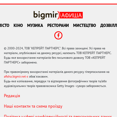
ІСТО
КІНО
МУЗИКА
РЕСТОРАНИ
МИСТЕЦТВО
ДОЗВІЛЛ
© 2000-2024, ТОВ "КЕПРЕЙТ ПАРТНЕРС". Всі права захищені. Усі права на
матеріали, опубліковані на даному ресурсі, належать ТОВ КЕПРЕЙТ ПАРТНЕРС.
Будь-яке використання матеріалів без письмового дозволу ТОВ «КЕПРЕЙТ
ПАРТНЕРС» заборонено.
При правомірному використанні матеріалів даного ресурсу гіперпосилання на
afisha.bigmir.net є
обов'язковим.
Будь-яке копіювання, передрук та відтворення фотографічних творів та/або
аудіовізуальних творів правовласника Getty Images - суворо забороняється.
Редакція
Наші контакти та схема проїзду
Політика у сфері конфіденційності та персональних даних