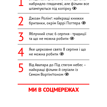
набридло глядачеві, але фільми все
штампуються під копірку
Джоан Ролінґ: найкращі книжки
британки, окрім Гаррі Поттера
Яблучний спас 6 серпня - традиції
та що не можна робити
Яке церковне свято 8 серпня і що
не можна робити
Від Аватара до Під стягом небес –
найкращі фільми й серіали із
Семом Вортінґтоном
МИ В СОЦМЕРЕЖАХ