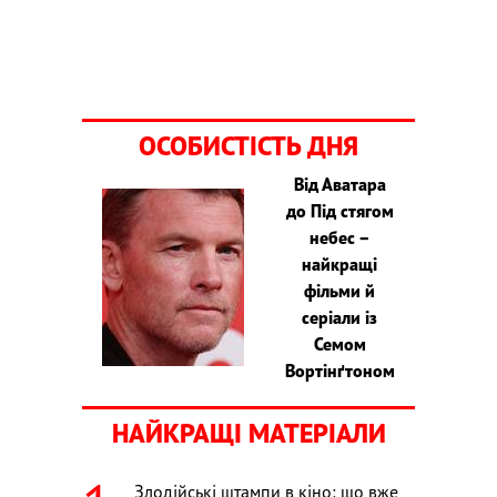
ОСОБИСТІСТЬ ДНЯ
Від Аватара
до Під стягом
небес –
найкращі
фільми й
серіали із
Семом
Вортінґтоном
НАЙКРАЩІ МАТЕРІАЛИ
Злодійські штампи в кіно: що вже