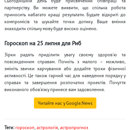
Сьогоднішній день буде присвячений співпраці та
партнерству. Ви можете виявити, що спільна робота
приносить набагато кращі результати. Будьте відкриті до
компромісів та шукайте точки дотику. Ваше вміння
знаходити спільну мову буде високо оцінено.
Гороскоп на 25 липня для Риб
Зірки радять приділити увагу своєму здоров'ю та
повсякденним справам. Почніть з малого – можливо,
змініть звички харчування або додайте трохи фізичної
активності. Це також гарний час для наведення порядку у
справах та завершення розпочатих проектів. Почуття
виконаного обов'язку принесе вам задоволення.
Читайте нас у Google.News
Теги:
гороскоп
,
астрологія
,
астропрогноз