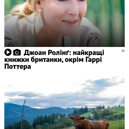
Джоан Ролінґ: найкращі
книжки британки, окрім Гаррі
Поттера