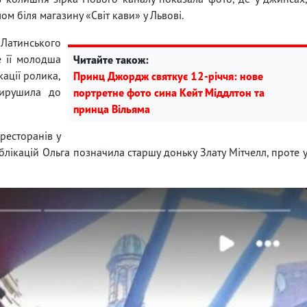
ом біля магазину «Світ кави» у Львові.
Латинського
е її молодша
Читайте також:
кації ролика,
Принц Джордж святкує 12-річчя: нове
ирушила до
портретне фото сина Кейт Міддлтон та
принца Вільяма
ресторанів у
блікацій Ольга позначила старшу доньку Злату Мітчелл, проте 