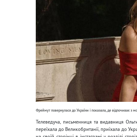
Фреймут повернулася до України і показала, де відпочиває з 
Телеведуча, письменниця та видавниця Ольг
переїхала до Великобританії, приїхала до Укр
на своїй сторінці в інстаграмі у розділі сто