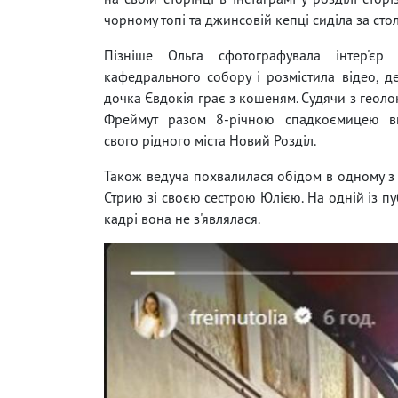
чорному топі та джинсовій кепці сиділа за стол
Пізніше Ольга сфотографувала інтер'єр 
кафедрального собору і розмістила відео, д
дочка Євдокія грає з кошеням. Судячи з геоло
Фреймут разом 8-річною спадкоємицею в
свого рідного міста Новий Розділ.
Також ведуча похвалилася обідом в одному з 
Стрию зі своєю сестрою Юлією. На одній із пу
кадрі вона не з'являлася.