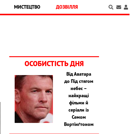
МИСТЕЦТВО
ДОЗВІЛЛЯ
ОСОБИСТІСТЬ ДНЯ
Від Аватара
до Під стягом
небес –
найкращі
фільми й
серіали із
Семом
Вортінґтоном