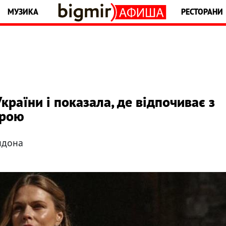
МУЗИКА
РЕСТОРАНИ
раїни і показала, де відпочиває з
трою
ндона