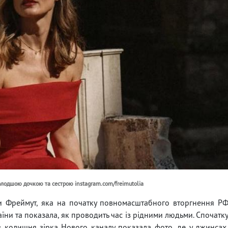
молодшою дочкою та сестрою instagram.com/freimutolia
и Фреймут, яка на початку повномасштабного вторгнення Р
аїни та показала, як проводить час із рідними людьми. Спочатк
різ колишня зірка Нового каналу показала фото, де у джинсах