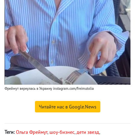
Фреймут вернулась в Украину instagram.com/freimutolia
Читайте нас в Google.News
Теги:
Ольга Фреймут
,
шоу-бизнес
,
дети звезд
,