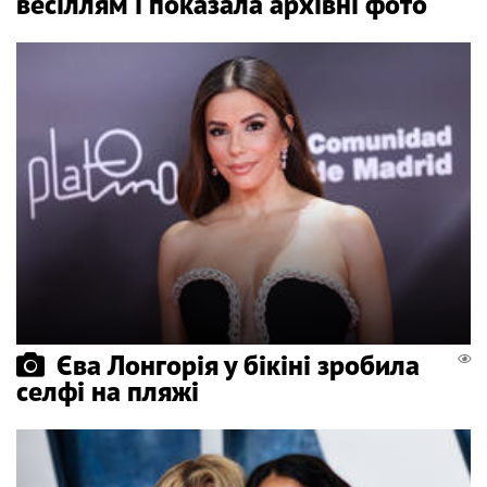
весіллям і показала архівні фото
Єва Лонгорія у бікіні зробила
селфі на пляжі