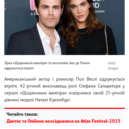
Зірка «Щоденників вампіра» та ексчоловік Інес де Рамон
Getty
одружується втретє
Images
Американський актор і режисер Пол Веслі одружується
втретє. 42-річний виконавець ролі Стефана Сальваторе у
серіалі «Щоденники вампіра» освідчився своїй 25-річній
дівчині моделі Наталі Кукенбург.
Читайте також:
Дантес та Олійник возз'єдналися на Atlas Festival-2025