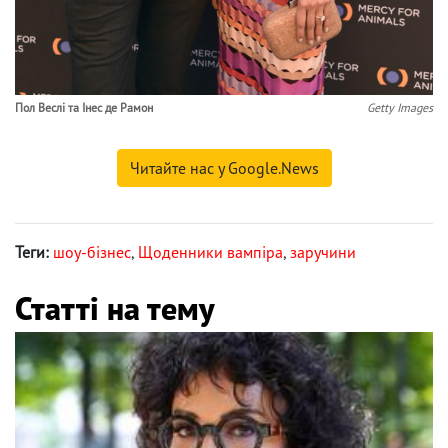
Пол Веслі та Інес де Рамон
Getty Images
Читайте нас у Google.News
Теги:
шоу-бізнес
,
Щоденники вампіра
,
заручини
Статті на тему