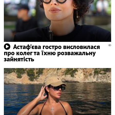
Астаф'єва гостро висловилася
про колег та їхню розважальну
зайнятість