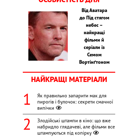
Від Аватара
до Під стягом
небес –
найкращі
фільми й
серіали із
Семом
Вортінґтоном
НАЙКРАЩІ МАТЕРІАЛИ
Як правильно запарити мак для
пирогів і булочок: секрети смачної
випічки
Злодійські штампи в кіно: що вже
набридло глядачеві, але фільми все
штампуються під копірку