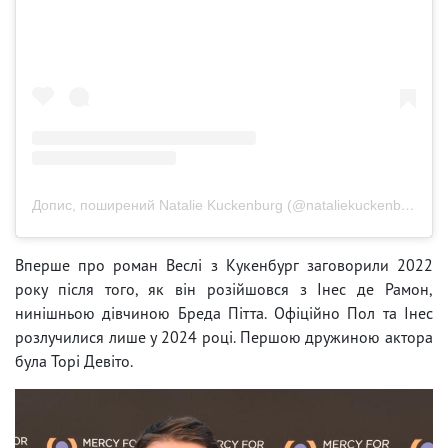
Допис, поширений Natalie Kuckenburg (@nataliekuckenburg)
Вперше про роман Веслі з Кукенбург заговорили 2022
року після того, як він розійшовся з Інес де Рамон,
нинішньою дівчиною Бреда Пітта. Офіційно Пол та Інес
розлучилися лише у 2024 році. Першою дружиною актора
була Торі Девіто.