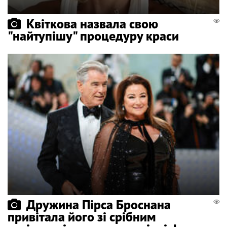
Квіткова назвала свою
"найтупішу" процедуру краси
Дружина Пірса Броснана
привітала його зі срібним