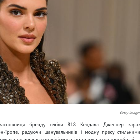
Getty Image
 засновниця бренду текіли 818 Кендалл Дженнер зара
ен-Тропе, радуючи шанувальників і модну пресу стильним
вала, як поєднувати мінісукню і в'єтнамки в одному образі.