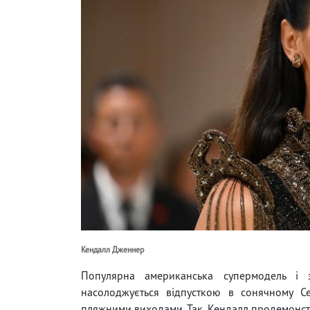
Кендалл Дженнер
Популярна американська супермодель і
насолоджується відпусткою в сонячному С
пляжними виходами. Так, Кендалл продемонстру