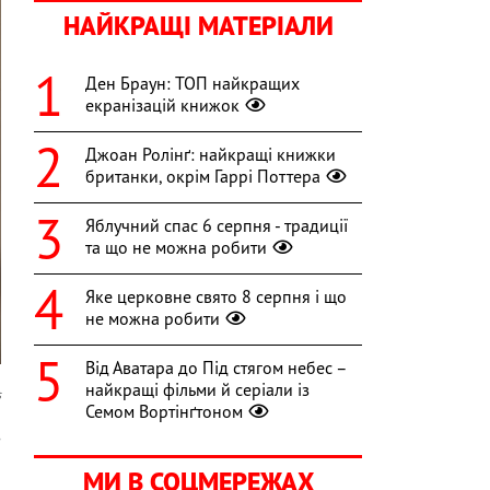
НАЙКРАЩІ МАТЕРІАЛИ
Ден Браун: ТОП найкращих
екранізацій книжок
Джоан Ролінґ: найкращі книжки
британки, окрім Гаррі Поттера
Яблучний спас 6 серпня - традиції
та що не можна робити
Яке церковне свято 8 серпня і що
не можна робити
Від Аватара до Під стягом небес –
найкращі фільми й серіали із
s
Семом Вортінґтоном
з
и
МИ В СОЦМЕРЕЖАХ