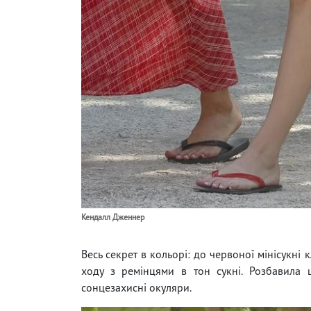
Кендалл Дженнер
Весь секрет в кольорі: до червоної мінісукні
ходу з ремінцями в тон сукні. Розбавила
сонцезахисні окуляри.