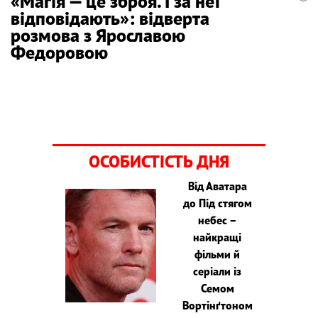
«Магія — це зброя. І за неї
відповідають»: відверта
розмова з Ярославою
Федоровою
ОСОБИСТІСТЬ ДНЯ
Від Аватара
до Під стягом
небес –
найкращі
фільми й
серіали із
Семом
Вортінґтоном