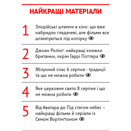
НАЙКРАЩІ МАТЕРІАЛИ
Злодійські штампи в кіно: що вже
набридло глядачеві, але фільми все
штампуються під копірку
Джоан Ролінґ: найкращі книжки
британки, окрім Гаррі Поттера
Яблучний спас 6 серпня - традиції
та що не можна робити
Яке церковне свято 8 серпня і що
не можна робити
Від Аватара до Під стягом небес –
найкращі фільми й серіали із
Семом Вортінґтоном