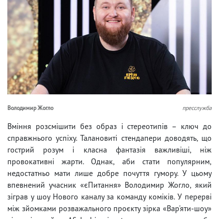
Володимир Жогло
пресслужба
Вміння розсмішити без образ і стереотипів – ключ до
справжнього успіху. Талановиті стендапери доводять, що
гострий розум і класна фантазія важливіші, ніж
провокативні жарти. Однак, аби стати популярним,
недостатньо мати лише добре почуття гумору. У цьому
впевнений учасник «єПитання» Володимир Жогло, який
зіграв у шоу Нового каналу за команду коміків. У перерві
між зйомками розважального проєкту зірка «Вар'яти-шоу»