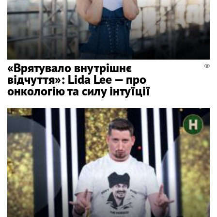
«Врятувало внутрішнє
відчуття»: Lida Lee — про
онкологію та силу інтуїції