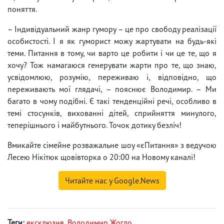
поняття.
– Індивідуальний жанр гумору – це про свободу реалізації
особистості. І я як гуморист можу жартувати на будь-які
теми. Питання в тому, чи варто це робити і чи це те, що я
хочу? Тож намагаюся генерувати жарти про те, що знаю,
усвідомлюю, розумію, переживаю і, відповідно, що
переживають мої глядачі, – пояснює Володимир. – Ми
багато в чому подібні. Є такі тенденційні речі, особливо в
темі стосунків, вихованні дітей, сприйняття минулого,
теперішнього і майбутнього. Точок дотику безліч!
Вмикайте сімейне розважальне шоу «єПитання» з ведучою
Лесею Нікітюк щовівторка о 20:00 на Новому каналі!
Читайте нас у Google.News
Теги:
ексклюзив
,
Володимир Жогло