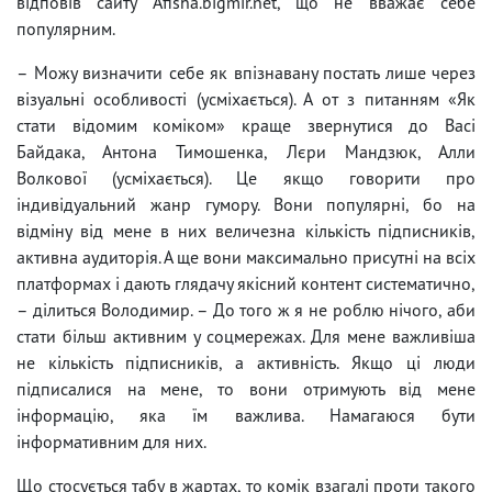
відповів сайту Afisha.bigmir.net, що не вважає себе
популярним.
– Можу визначити себе як впізнавану постать лише через
візуальні особливості (усміхається). А от з питанням «Як
стати відомим коміком» краще звернутися до Васі
Байдака, Антона Тимошенка, Лєри Мандзюк, Алли
Волкової (усміхається). Це якщо говорити про
індивідуальний жанр гумору. Вони популярні, бо на
відміну від мене в них величезна кількість підписників,
активна аудиторія. А ще вони максимально присутні на всіх
платформах і дають глядачу якісний контент систематично,
– ділиться Володимир. – До того ж я не роблю нічого, аби
стати більш активним у соцмережах. Для мене важливіша
не кількість підписників, а активність. Якщо ці люди
підписалися на мене, то вони отримують від мене
інформацію, яка їм важлива. Намагаюся бути
інформативним для них.
Що стосується табу в жартах, то комік взагалі проти такого