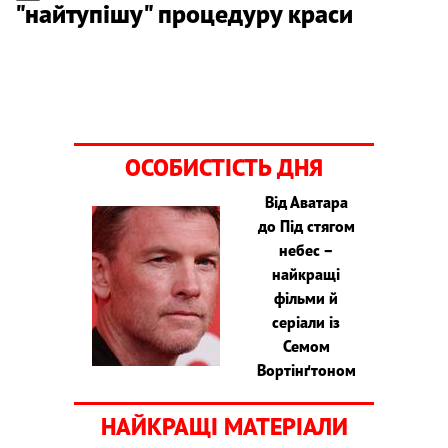
"найтупішу" процедуру краси
ОСОБИСТІСТЬ ДНЯ
Від Аватара
до Під стягом
небес –
найкращі
фільми й
серіали із
Семом
Вортінґтоном
НАЙКРАЩІ МАТЕРІАЛИ