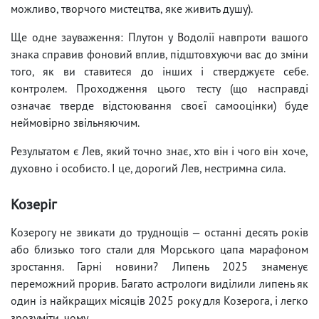
можливо, творчого мистецтва, яке живить душу).
Ще одне зауваження: Плутон у Водолії навпроти вашого
знака справив фоновий вплив, підштовхуючи вас до зміни
того, як ви ставитеся до інших і стверджуєте себе.
контролем. Проходження цього тесту (що насправді
означає тверде відстоювання своєї самооцінки) буде
неймовірно звільняючим.
Результатом є Лев, який точно знає, хто він і чого він хоче,
духовно і особисто. І це, дорогий Лев, нестримна сила.
Козеріг
Козерогу не звикати до труднощів — останні десять років
або близько того стали для Морського цапа марафоном
зростання. Гарні новини? Липень 2025 знаменує
переможний прорив. Багато астрологи виділили липень як
один із найкращих місяців 2025 року для Козерога, і легко
зрозуміти, чому.