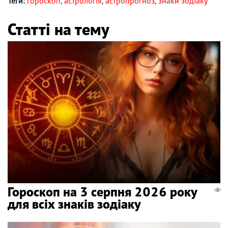
Теги:
гороскоп
,
астрологія
,
астропрогноз
,
знаки зодіаку
Статті на тему
Гороскоп на 3 серпня 2026 року
для всіх знаків зодіаку