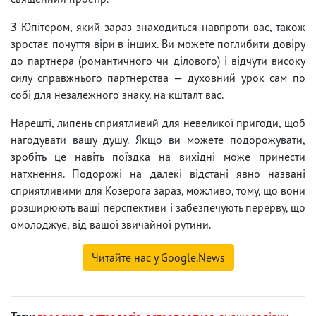
З Юпітером, який зараз знаходиться навпроти вас, також
зростає почуття віри в інших. Ви можете поглибити довіру
до партнера (романтичного чи ділового) і відчути високу
силу справжнього партнерства — духовний урок сам по
собі для незалежного знаку, на кшталт вас.
Нарешті, липень сприятливий для невеликої пригоди, щоб
нагодувати вашу душу. Якщо ви можете подорожувати,
зробіть це навіть поїздка на вихідні може принести
натхнення. Подорожі на далекі відстані явно названі
сприятливими для Козерога зараз, можливо, тому, що вони
розширюють ваші перспективи і забезпечують перерву, що
омолоджує, від вашої звичайної рутини.
Читайте нас у Google.News