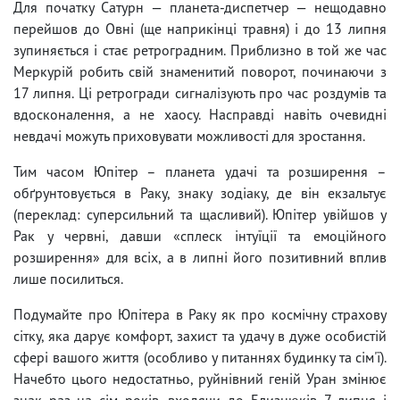
Для початку Сатурн — планета-диспетчер — нещодавно
перейшов до Овні (ще наприкінці травня) і до 13 липня
зупиняється і стає ретроградним. Приблизно в той же час
Меркурій робить свій знаменитий поворот, починаючи з
17 липня. Ці ретрогради сигналізують про час роздумів та
вдосконалення, а не хаосу. Насправді навіть очевидні
невдачі можуть приховувати можливості для зростання.
Тим часом Юпітер – планета удачі та розширення –
обґрунтовується в Раку, знаку зодіаку, де він екзальтує
(переклад: суперсильний та щасливий). Юпітер увійшов у
Рак у червні, давши «сплеск інтуїції та емоційного
розширення» для всіх, а в липні його позитивний вплив
лише посилиться.
Подумайте про Юпітера в Раку як про космічну страхову
сітку, яка дарує комфорт, захист та удачу в дуже особистій
сфері вашого життя (особливо у питаннях будинку та сім'ї).
Начебто цього недостатньо, руйнівний геній Уран змінює
знак раз на сім років, входячи до Близнюків 7 липня і