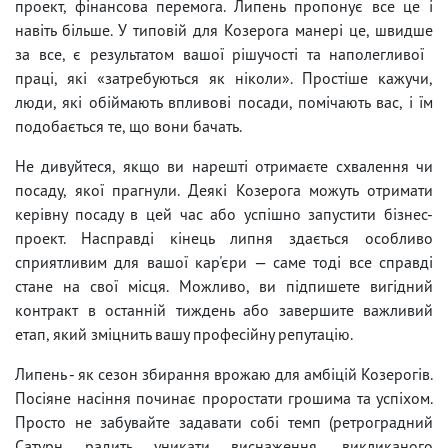
проект, фінансова перемога. Липень пропонує все це і
навіть більше. У типовій для Козерога манері це, швидше
за все, є результатом вашої рішучості та наполегливої ​​
праці, які «затребуються як ніколи». Простіше кажучи,
люди, які обіймають впливові посади, помічають вас, і їм
подобається те, що вони бачать.
Не дивуйтеся, якщо ви нарешті отримаєте схвалення чи
посаду, якої прагнули. Деякі Козерога можуть отримати
керівну посаду в цей час або успішно запустити бізнес-
проект. Насправді кінець липня здається особливо
сприятливим для вашої кар'єри — саме тоді все справді
стане на свої місця. Можливо, ви підпишете вигідний
контракт в останній тиждень або завершите важливий
етап, який зміцнить вашу професійну репутацію.
Липень - як сезон збирання врожаю для амбіцій Козерогів.
Посіяне насіння починає проростати грошима та успіхом.
Просто не забувайте задавати собі темп (ретроградний
Сатурн радить уникати виснаження, викликаного