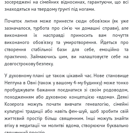
зосереджені на сімейних відносинах, гарантуючи, що всі
знаходяться на твердому ґрунті під ногами.
Початок липня може принести сюди обов'язки (як уже
зазначалося, турбота про сім'ю чи домашні справи), але
виконання їх насправді приносить вам почуття
виконаного обов'язку та умиротворення. Йдеться про
створення стабільної бази для себе, емоційно та
практично. Займаючись цим, ви налаштовуєте себе на
довгострокову безпеку.
У духовному плані це також цікавий час. Нове становище
Нептуна в Овні (також у вашому 4-му будинку) може тонко
пробуджувати бажання поєднатися зі своїм родоводом,
походженням або духовною концепцією «вдома». Деякі
Козерога можуть почати вивчати генеалогію, сімейні
культурні традиції або навіть фен-шуй, щоб зробити свій
життєвий простір більш священним. Інші можуть знайти
втіху в медитації чи молитві вдома, створюючи буквально
священний простір.