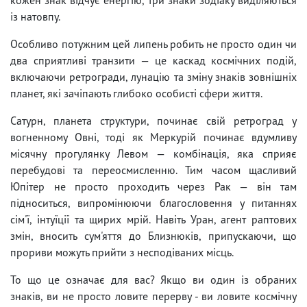
із натовпу.
Особливо потужним цей липень робить не просто один чи
два сприятливі транзити — це каскад космічних подій,
включаючи ретрогради, лунацію та зміну знаків зовнішніх
планет, які зачіпають глибоко особисті сфери життя.
Сатурн, планета структури, починає свій ретроград у
вогненному Овні, тоді як Меркурій починає вдумливу
місячну прогулянку Левом — комбінація, яка сприяє
перебудові та переосмисленню. Тим часом щасливий
Юпітер не просто проходить через Рак — він там
підноситься, випромінюючи благословення у питаннях
сім'ї, інтуїції та щирих мрій. Навіть Уран, агент раптових
змін, вносить сум'яття до Близнюків, припускаючи, що
прориви можуть прийти з несподіваних місць.
То що це означає для вас? Якщо ви один із обраних
знаків, ви не просто ловите перерву - ви ловите космічну