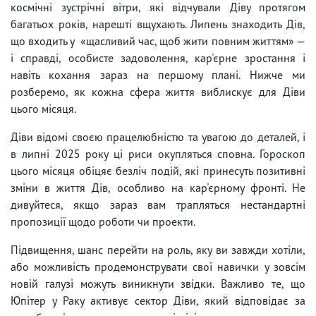
космічні зустрічні вітри, які відчували Діву протягом
багатьох років, нарешті вщухають. Липень знаходить Дів,
що входить у «щасливий час, щоб жити повним життям» —
і справді, особисте задоволення, кар'єрне зростання і
навіть кохання зараз на першому плані. Нижче ми
розберемо, як кожна сфера життя виблискує для Діви
цього місяця.
Діви відомі своєю працелюбністю та увагою до деталей, і
в липні 2025 року ці риси окупляться сповна. Гороскоп
цього місяця обіцяє безліч подій, які принесуть позитивні
зміни в життя Дів, особливо на кар'єрному фронті. Не
дивуйтеся, якщо зараз вам трапляться нестандартні
пропозиції щодо роботи чи проекти.
Підвищення, шанс перейти на роль, яку ви завжди хотіли,
або можливість продемонструвати свої навички у зовсім
новій галузі можуть виникнути звідки. Важливо те, що
Юпітер у Раку активує сектор Діви, який відповідає за