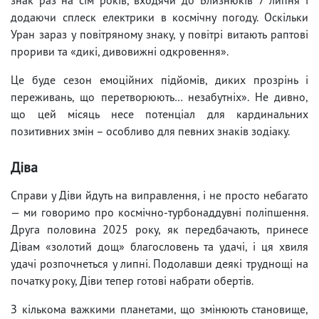
додаючи сплеск електрики в космічну погоду. Оскільки
Уран зараз у повітряному знаку, у повітрі витають раптові
прориви та «дикі, дивовижні одкровення».
Це буде сезон емоційних підйомів, диких прозрінь і
переживань, що перетворюють… незабутніх». Не дивно,
що цей місяць несе потенціал для кардинальних
позитивних змін – особливо для певних знаків зодіаку.
Діва
Справи у Діви йдуть на виправлення, і не просто небагато
— ми говоримо про космічно-турбонаддувні поліпшення.
Друга половина 2025 року, як передбачають, принесе
Дівам «золотий дощ» благословень та удачі, і ця хвиля
удачі розпочнеться у липні. Подолавши деякі труднощі на
початку року, Діви тепер готові набрати обертів.
З кількома важкими планетами, що змінюють становище,