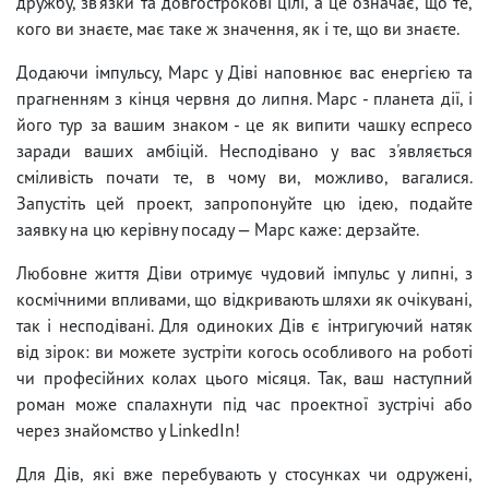
дружбу, зв'язки та довгострокові цілі, а це означає, що те,
кого ви знаєте, має таке ж значення, як і те, що ви знаєте.
Додаючи імпульсу, Марс у Діві наповнює вас енергією та
прагненням з кінця червня до липня. Марс - планета дії, і
його тур за вашим знаком - це як випити чашку еспресо
заради ваших амбіцій. Несподівано у вас з'являється
сміливість почати те, в чому ви, можливо, вагалися.
Запустіть цей проект, запропонуйте цю ідею, подайте
заявку на цю керівну посаду — Марс каже: дерзайте.
Любовне життя Діви отримує чудовий імпульс у липні, з
космічними впливами, що відкривають шляхи як очікувані,
так і несподівані. Для одиноких Дів є інтригуючий натяк
від зірок: ви можете зустріти когось особливого на роботі
чи професійних колах цього місяця. Так, ваш наступний
роман може спалахнути під час проектної зустрічі або
через знайомство у LinkedIn!
Для Дів, які вже перебувають у стосунках чи одружені,