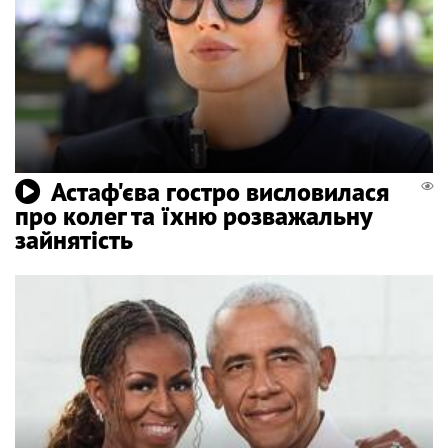
Астаф'єва гостро висловилася
про колег та їхню розважальну
зайнятість