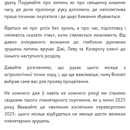
удачу. Подумайте про липень як про священну кишеню
часу, де доля пропонує руку допомоги, де наполеглива
праця починає окупатися і де щирі бажання збуваються.
Йдеться не про успіх без зусиль, а про час, підготовку і
сміливість сказати «так», коли з'являється можливість. Від
давно очікуваного визнання до глибоких духовних
зрушень липень вручає Діві, Леву та Козерогу ключі до
їхнього наступного розділу.
Давайте розглянемо, що рухає цього місяця з
астрологічної точки зору, і, що ще важливіше, чому Всесвіт
вибрав саме вас для прояву процвітання.
Не кожного дня (і навіть не кожного року) ми станемо
свідками такого планетарного скупчення, як у липні 2025
року. Вважайте це «великим космічним переворотом»
2025: цього місяця відбудеться не менше шести великих
планетарних зрушень.