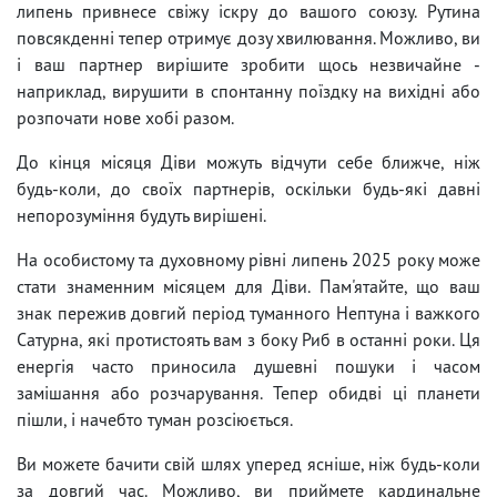
липень привнесе свіжу іскру до вашого союзу. Рутина
повсякденні тепер отримує дозу хвилювання. Можливо, ви
і ваш партнер вирішите зробити щось незвичайне -
наприклад, вирушити в спонтанну поїздку на вихідні або
розпочати нове хобі разом.
До кінця місяця Діви можуть відчути себе ближче, ніж
будь-коли, до своїх партнерів, оскільки будь-які давні
непорозуміння будуть вирішені.
На особистому та духовному рівні липень 2025 року може
стати знаменним місяцем для Діви. Пам'ятайте, що ваш
знак пережив довгий період туманного Нептуна і важкого
Сатурна, які протистоять вам з боку Риб в останні роки. Ця
енергія часто приносила душевні пошуки і часом
замішання або розчарування. Тепер обидві ці планети
пішли, і начебто туман розсіюється.
Ви можете бачити свій шлях уперед ясніше, ніж будь-коли
за довгий час. Можливо, ви приймете кардинальне