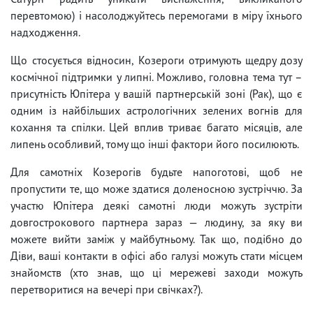
перевтомою) і насолоджуйтесь перемогами в міру їхнього
надходження.
Що стосується відносин, Козероги отримують щедру дозу
космічної підтримки у липні. Можливо, головна тема тут –
присутність Юпітера у вашій партнерській зоні (Рак), що є
одним із найбільших астрологічних зелених вогнів для
кохання та спілки. Цей вплив триває багато місяців, але
липень особливий, тому що інші фактори його посилюють.
Для самотніх Козерогів будьте напоготові, щоб не
пропустити те, що може здатися доленосною зустріччю. За
участю Юпітера деякі самотні люди можуть зустріти
довгострокового партнера зараз — людину, за яку ви
можете вийти заміж у майбутньому. Так що, подібно до
Діви, ваші контакти в офісі або галузі можуть стати місцем
знайомств (хто знав, що ці мережеві заходи можуть
перетворитися на вечері при свічках?).