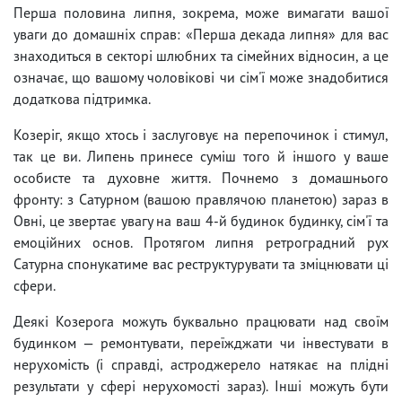
Перша половина липня, зокрема, може вимагати вашої
уваги до домашніх справ: «Перша декада липня» для вас
знаходиться в секторі шлюбних та сімейних відносин, а це
означає, що вашому чоловікові чи сім'ї може знадобитися
додаткова підтримка.
Козеріг, якщо хтось і заслуговує на перепочинок і стимул,
так це ви. Липень принесе суміш того й іншого у ваше
особисте та духовне життя. Почнемо з домашнього
фронту: з Сатурном (вашою правлячою планетою) зараз в
Овні, це звертає увагу на ваш 4-й будинок будинку, сім'ї та
емоційних основ. Протягом липня ретроградний рух
Сатурна спонукатиме вас реструктурувати та зміцнювати ці
сфери.
Деякі Козерога можуть буквально працювати над своїм
будинком — ремонтувати, переїжджати чи інвестувати в
нерухомість (і справді, астроджерело натякає на плідні
результати у сфері нерухомості зараз). Інші можуть бути