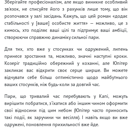
Зберігайте професіоналізм, але якщо виникне особливий
зв'язок, не списуйте його з рахунків лише тому, що він
розпочався у залі засідань. Кажуть, що цей роман «додає
стабільності у [ваше] особисте життя» — можливо, це з
кимось, хто поділяє ваші цілі та підтримує ваші амбіції,
створюючи справжню динаміку сильної пари.
Для тих, хто вже у стосунках чи одружений, липень
принесе зростання та, можливо, значні наступні кроки.
Козеріг традиційно обережний у коханні, але Юпітер
закликає вас відкрити своє серце ширше. Ви можете
відчувати себе більш оптимістично щодо майбутнього
ваших стосунків, ніж будь-коли за довгий час.
Пари, що тривалий час перебувають у Капі, можуть
вирішити побратися, з'їхатися або іншим чином оформити
свої відносини під цим небом (Юпітер часто приносить
такі події, як заручини чи весілля). І навіть якщо ви вже
одружені, поновлення прихильності вже йде.