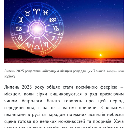
Липень 2025 року стане найкращим місяцем року для цих 3 знаків
freepik.com
зодіаку
Липень 2025 року обіцяє стати космічною феєрією —
місяцем, коли зірки вишиковуються в ряд вражаючим
чином. Астрологи багато говорять про цей період
середини літа, і на те є вагомі причини. З кількома
планетами в русі та парадом потужних аспектів небесна
сцена готова до великих можливостей та проривів. Хоча
кожен знак відчує енергію, три знаки зодіаку виділяються