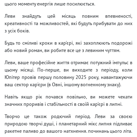
цього моменту енергія лише посилюється.
Леви знайдуть цей місяць повним впевненості,
креативності та можливостей, які будуть прибувати до них
з усіх боків.
Будь то сміливі кроки в кар'єрі, які захоплюють подорожі
або новий роман, ви робите все це з левиним чуттям.
Леви, ваше професійне життя отримає потужний імпульс в
цьому місяці. По-перше, ви виходите з періоду, коли
Юпітер провів першу половину 2025 року, навантажуючи
ваш сектор кар'єри (в Овні, іншому вогненному знаку).
Навіть якщо рік почався повільно, ви можете чекати
значних проривів і стабільності в своїй кар'єрі в липні.
Творчо це також родючий період. Леви за своєю
природою творчі душі, і планетарний мікс липня підливає
ракетне паливо до вашого натхнення. починань цього літа.