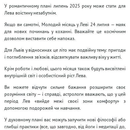
У романтичному плані липень 2025 року може стати для
Лева воістину незабутнім.
Якщо ви самотні, Молодий місяць у Леві 24 липня — маяк
для нових починань у коханні. Вважайте це космічним
дозволом виставити себе напоказ.
Для Львів у відносинах це літо має подвійну тему: пригоди
і поглиблення зв'язків. відсвяткувати важливу віху у житті.
Крім роботи і любові, цього місяця також будуть висвітлені
внутрішній світ і особистісний ріст Лева.
Ви можете відчути сильне бажання розширити своє
розуміння світу — і справді, астрологи вважають, що у цей
період Лев «вийде межі своєї зони комфорту» з
допомогою подорожей чи навчання.
У духовному плані вас можуть залучити нові філософії або
глибші практики (все, що завгодно, від йоги і медитації до,