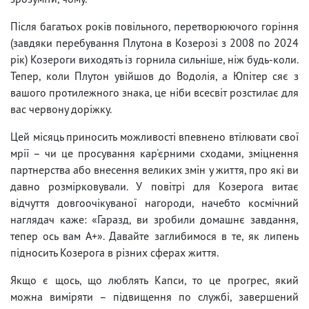
Після багатьох років повільного, перетворюючого горіння
(завдяки перебування Плутона в Козерозі з 2008 по 2024
рік) Козероги виходять із горнила сильніше, ніж будь-коли.
Тепер, коли Плутон увійшов до Водолія, а Юпітер сяє з
вашого протилежного знака, це ніби всесвіт розстилає для
вас червону доріжку.
Цей місяць приносить можливості впевнено втілювати свої
мрії – чи це просування кар'єрними сходами, зміцнення
партнерства або внесення великих змін у життя, про які ви
давно розмірковували. У повітрі для Козерога витає
відчуття довгоочікуваної нагороди, начебто космічний
наглядач каже: «Гаразд, ви зробили домашнє завдання,
тепер ось вам A+». Давайте заглибимося в те, як липень
підносить Козерога в різних сферах життя.
Якщо є щось, що люблять Капси, то це прогрес, який
можна виміряти – підвищення по службі, завершений