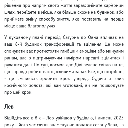
рішення про напрям свого життя зараз: зміните кар'єрний
шлях, переїдете в місце, яке більше схоже на будинок, або
приймете зміну способу життя, яке поставить на перше
місце ваше благополуччя.
У духовному плані перехід Сатурна до Овна впливає на
ваш 8-й будинок трансформації та зцілення. Це може
спонукати вас протистояти глибшим емоціям або минулим
ранам, але з підтримуючим наміром нарешті зцілитися і
рухатися далі. По суті, космос дає Діві зелене світло на те,
що справді робить вас щасливими зараз. Все, що потрібно,
- це сміливість зробити крок уперед. Судячи з злив
космічного золота, які вам уготовані, ви не пошкодуєте
про цей крок.
Лев
Відійдіть все в бік – Лео увійшов у будівлю, і липень 2025
року – його час сяяти. знаменуючи початок сезону Лева, і з