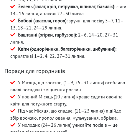
Зелень (салат, кріп, петрушка, шпинат, базилік):
сіяти
14–16 липня, а також 27–30 числа.
Бобові (квасоля, горох):
зручні для посіву 5–7, 11–
13, 18–21, 24–29 липня.
Баштанні (огірки, гарбузові):
2–6, 14–20, 27–31
липня.
Квіти (однорічники, багаторічники, цибулинні):
сприятливі 1–2, 4, 22, 27–31 липня.
Поради для городників
У Місяць, що зростає, (1–9, 25–31 липня) особливо
вдалі посадки і зміцнення рослин.
У повний Місяць (10 липня) краще садити овочі та
квіти для потужного старту.
Під час Місяця, що спадає, (11–23 липня) підійде
збір врожаю, прополювання, мульчування, обрізка.
У молодик (24–26 липня) уникайте посівів — це
період відновлення енергії.