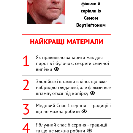
фільми й
серіали із
Семом
Вортінґтоном
НАЙКРАЩІ МАТЕРІАЛИ
Як правильно запарити мак для
пирогів і булочок: секрети смачної
випічки
Злодійські штампи в кіно: що вже
набридло глядачеві, але фільми все
штампуються під копірку
Медовий Спас 1 серпня – традиції і
що не можна робити
Яблучний спас 6 серпня - традиції
та що не можна робити