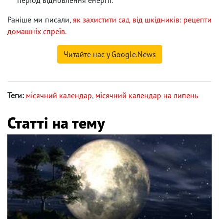
Раніше ми писали,
як захистити сад від шкідників: рецепти
домашніх спреїв.
Читайте нас у Google.News
Теги:
місячний календар
,
місячний календар на липень
Статті на тему