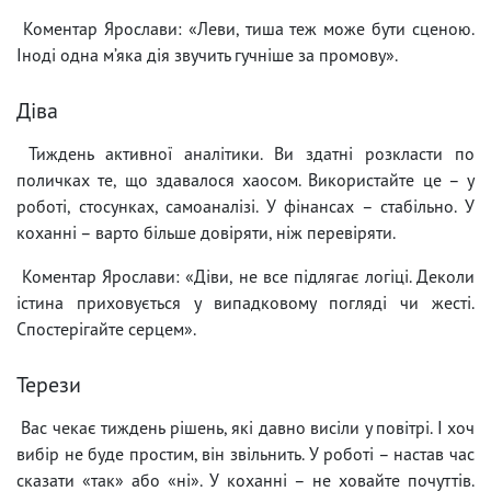
Коментар Ярослави: «Леви, тиша теж може бути сценою.
Іноді одна м’яка дія звучить гучніше за промову».
Діва
Тиждень активної аналітики. Ви здатні розкласти по
поличках те, що здавалося хаосом. Використайте це – у
роботі, стосунках, самоаналізі. У фінансах – стабільно. У
коханні – варто більше довіряти, ніж перевіряти.
Коментар Ярослави: «Діви, не все підлягає логіці. Деколи
істина приховується у випадковому погляді чи жесті.
Спостерігайте серцем».
Терези
Вас чекає тиждень рішень, які давно висіли у повітрі. І хоч
вибір не буде простим, він звільнить. У роботі – настав час
сказати «так» або «ні». У коханні – не ховайте почуттів.