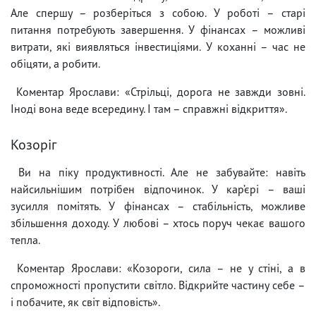
Але спершу – розберіться з собою. У роботі – старі
питання потребують завершення. У фінансах – можливі
витрати, які виявляться інвестиціями. У коханні – час не
обіцяти, а робити.
Коментар Ярослави: «Стрільці, дорога не завжди зовні.
Іноді вона веде всередину. І там – справжні відкриття».
Козоріг
Ви на піку продуктивності. Але не забувайте: навіть
найсильнішим потрібен відпочинок. У кар’єрі – ваші
зусилля помітять. У фінансах – стабільність, можливе
збільшення доходу. У любові – хтось поруч чекає вашого
тепла.
Коментар Ярослави: «Козороги, сила – не у стіні, а в
спроможності пропустити світло. Відкрийте частину себе –
і побачите, як світ відповість».