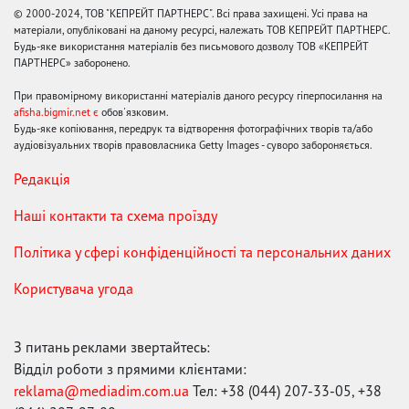
© 2000-2024, ТОВ "КЕПРЕЙТ ПАРТНЕРС". Всі права захищені. Усі права на
матеріали, опубліковані на даному ресурсі, належать ТОВ КЕПРЕЙТ ПАРТНЕРС.
Будь-яке використання матеріалів без письмового дозволу ТОВ «КЕПРЕЙТ
ПАРТНЕРС» заборонено.
При правомірному використанні матеріалів даного ресурсу гіперпосилання на
afisha.bigmir.net є
обов'язковим.
Будь-яке копіювання, передрук та відтворення фотографічних творів та/або
аудіовізуальних творів правовласника Getty Images - суворо забороняється.
Редакція
Наші контакти та схема проїзду
Політика у сфері конфіденційності та персональних даних
Користувача угода
З питань реклами звертайтесь:
Відділ роботи з прямими клієнтами:
reklama@mediadim.com.ua
Тел: +38 (044) 207-33-05, +38