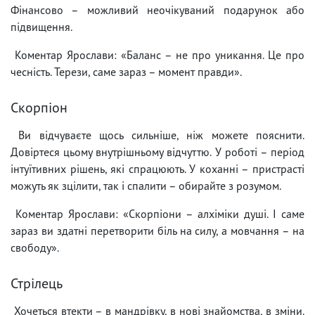
Фінансово – можливий неочікуваний подарунок або
підвищення.
Коментар Ярослави: «Баланс – не про уникання. Це про
чесність. Терези, саме зараз – момент правди».
Скорпіон
Ви відчуваєте щось сильніше, ніж можете пояснити.
Довіртеся цьому внутрішньому відчуттю. У роботі – період
інтуїтивних рішень, які спрацюють. У коханні – пристрасті
можуть як зцілити, так і спалити – обирайте з розумом.
Коментар Ярослави: «Скорпіони – алхіміки душі. І саме
зараз ви здатні перетворити біль на силу, а мовчання – на
свободу».
Стрілець
Хочеться втекти – в мандрівку, в нові знайомства, в зміни.