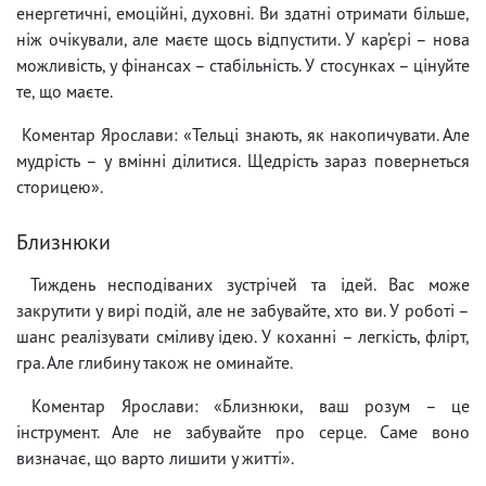
енергетичні, емоційні, духовні. Ви здатні отримати більше,
ніж очікували, але маєте щось відпустити. У кар’єрі – нова
можливість, у фінансах – стабільність. У стосунках – цінуйте
те, що маєте.
Коментар Ярослави: «Тельці знають, як накопичувати. Але
мудрість – у вмінні ділитися. Щедрість зараз повернеться
сторицею».
Близнюки
Тиждень несподіваних зустрічей та ідей. Вас може
закрутити у вирі подій, але не забувайте, хто ви. У роботі –
шанс реалізувати сміливу ідею. У коханні – легкість, флірт,
гра. Але глибину також не оминайте.
Коментар Ярослави: «Близнюки, ваш розум – це
інструмент. Але не забувайте про серце. Саме воно
визначає, що варто лишити у житті».