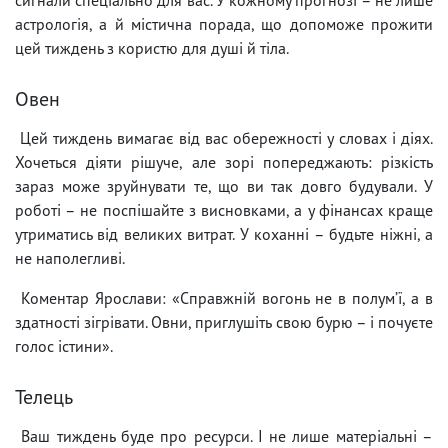
астрологія, а й містична порада, що допоможе прожити
цей тиждень з користю для душі й тіла.
Овен
Цей тиждень вимагає від вас обережності у словах і діях.
Хочеться діяти рішуче, але зорі попереджають: різкість
зараз може зруйнувати те, що ви так довго будували. У
роботі – не поспішайте з висновками, а у фінансах краще
утриматись від великих витрат. У коханні – будьте ніжні, а
не наполегливі.
Коментар Ярослави: «Справжній вогонь не в полум’ї, а в
здатності зігрівати. Овни, приглушіть свою бурю – і почуєте
голос істини».
Телець
Ваш тиждень буде про ресурси. І не лише матеріальні –