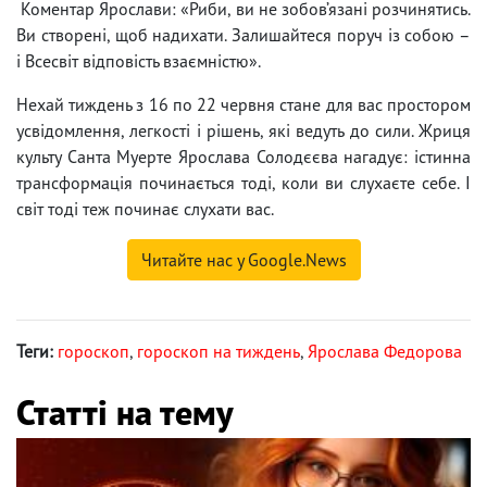
Коментар Ярослави: «Риби, ви не зобов’язані розчинятись.
Ви створені, щоб надихати. Залишайтеся поруч із собою –
і Всесвіт відповість взаємністю».
Нехай тиждень з 16 по 22 червня стане для вас простором
усвідомлення, легкості і рішень, які ведуть до сили. Жриця
культу Санта Муерте Ярослава Солодєєва нагадує: істинна
трансформація починається тоді, коли ви слухаєте себе. І
світ тоді теж починає слухати вас.
Читайте нас у Google.News
Теги:
гороскоп
,
гороскоп на тиждень
,
Ярослава Федорова
Статті на тему