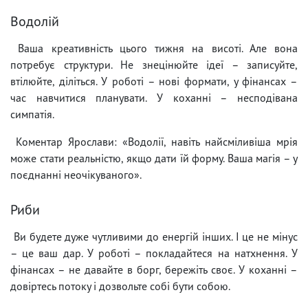
Водолій
Ваша креативність цього тижня на висоті. Але вона
потребує структури. Не знецінюйте ідеї – записуйте,
втілюйте, діліться. У роботі – нові формати, у фінансах –
час навчитися планувати. У коханні – несподівана
симпатія.
Коментар Ярослави: «Водолії, навіть найсміливіша мрія
може стати реальністю, якщо дати їй форму. Ваша магія – у
поєднанні неочікуваного».
Риби
Ви будете дуже чутливими до енергій інших. І це не мінус
– це ваш дар. У роботі – покладайтеся на натхнення. У
фінансах – не давайте в борг, бережіть своє. У коханні –
довіртесь потоку і дозвольте собі бути собою.