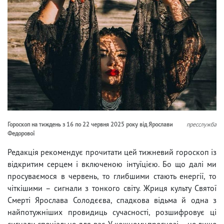
Гороскоп на тиждень з 16 по 22 червня 2025 року від Ярослави
пресслужба
Федорової
Редакція рекомендує прочитати цей тижневий гороскоп із
відкритим серцем і включеною інтуїцією. Бо що далі ми
просуваємося в червень, то глибшими стають енергії, то
чіткішими – сигнали з тонкого світу. Жриця культу Святої
Смерті Ярослава Солодєєва, спадкова відьма й одна з
найпотужніших провидиць сучасності, розшифровує ці
сигнали спеціально для вас. У кожному прогнозі – не лише