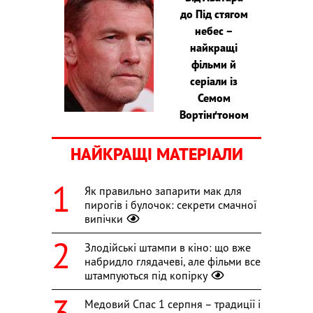
до Під стягом
небес –
найкращі
фільми й
серіали із
Семом
Вортінґтоном
НАЙКРАЩІ МАТЕРІАЛИ
Як правильно запарити мак для
пирогів і булочок: секрети смачної
випічки
Злодійські штампи в кіно: що вже
набридло глядачеві, але фільми все
штампуються під копірку
Медовий Спас 1 серпня – традиції і