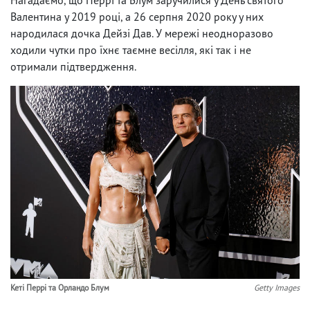
Валентина у 2019 році, а 26 серпня 2020 року у них
народилася дочка Дейзі Дав. У мережі неодноразово
ходили чутки про їхнє таємне весілля, які так і не
отримали підтвердження.
Кеті Перрі та Орландо Блум
Getty Images