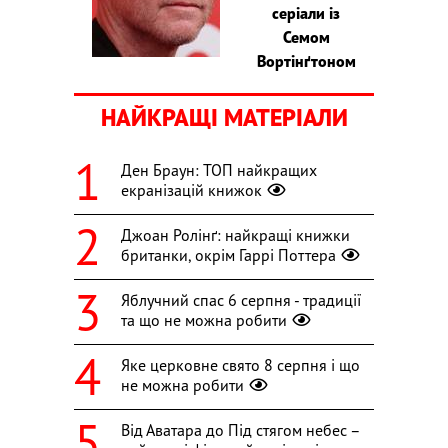
серіали із
Семом
Вортінґтоном
НАЙКРАЩІ МАТЕРІАЛИ
Ден Браун: ТОП найкращих
екранізацій книжок
Джоан Ролінґ: найкращі книжки
британки, окрім Гаррі Поттера
Яблучний спас 6 серпня - традиції
та що не можна робити
Яке церковне свято 8 серпня і що
не можна робити
Від Аватара до Під стягом небес –