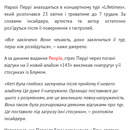
Наразі Перрі знаходиться в концертному турі «Lifetimes»,
який розпочався 23 квітня і триватиме до 7 грудня. За
словами інсайдера, артистка та актор остаточно
роз'їдуться після її повернення з гастролей.
«Все закінчено. Вони чекають, доки закінчиться її тур,
перш ніж розійдуться»
, — каже джерело.
А за даними видання
People
, стрес Перрі через погані
відгуки на її новий альбом «143» викликав «напругу» у її
стосунках із Блумом.
«Кеті була глибоко засмучена після прийому її нового
альбому. Це дуже її напружило. Орландо поставився до
цього з розумінням, але це викликало певну напруженість.
Вона також була розчарована деякими відгуками про тур.
Це поставило під загрозу їхні стосунки»
, — розповіли
інсайдери.
Нагадаємо, що Перрі та Блум заручилися у День святого