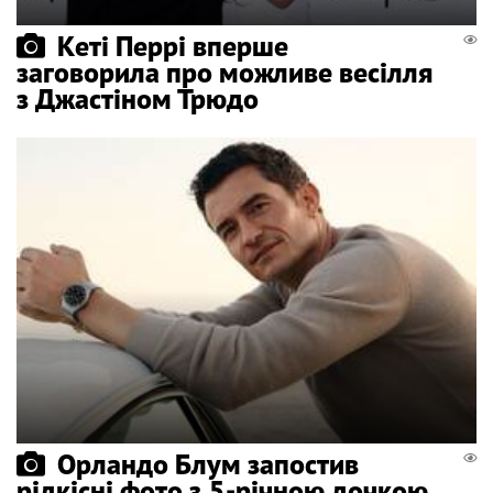
Кеті Перрі вперше
заговорила про можливе весілля
з Джастіном Трюдо
Орландо Блум запостив
рідкісні фото з 5-річною дочкою