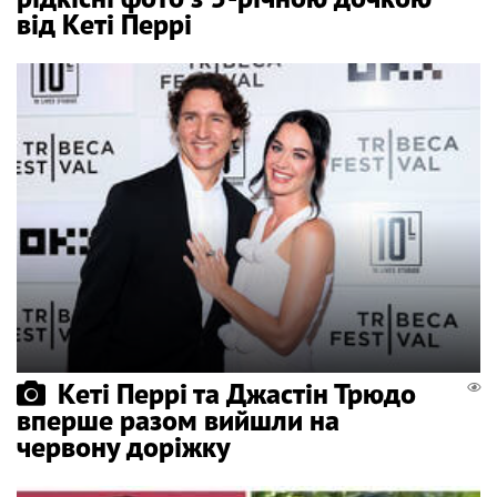
від Кеті Перрі
Кеті Перрі та Джастін Трюдо
вперше разом вийшли на
червону доріжку