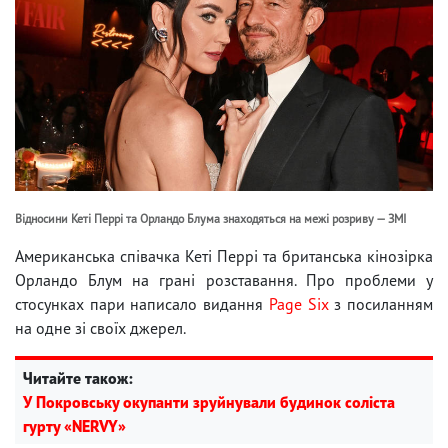
Відносини Кеті Перрі та Орландо Блума знаходяться на межі розриву — ЗМІ
Американська співачка Кеті Перрі та британська кінозірка
Орландо Блум на грані розставання. Про проблеми у
стосунках пари написало видання
Page Six
з посиланням
на одне зі своїх джерел.
Читайте також:
У Покровську окупанти зруйнували будинок соліста
гурту «NERVY»