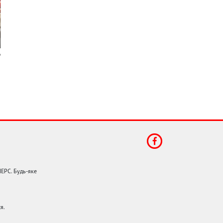
НЕРС. Будь-яке
я.