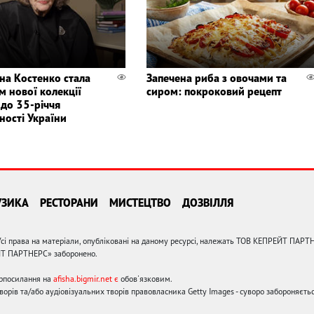
іна Костенко стала
Запечена риба з овочами та
м нової колекції
сиром: покроковий рецепт
 до 35-річчя
ності України
УЗИКА
РЕСТОРАНИ
МИСТЕЦТВО
ДОЗВІЛЛЯ
сі права на матеріали, опубліковані на даному ресурсі, належать ТОВ КЕПРЕЙТ ПАРТ
ЙТ ПАРТНЕРС» заборонено.
ерпосилання на
afisha.bigmir.net є
обов'язковим.
орів та/або аудіовізуальних творів правовласника Getty Images - суворо забороняєтьс