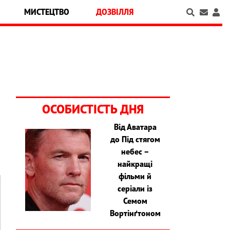
МИСТЕЦТВО
ДОЗВІЛЛЯ
ОСОБИСТІСТЬ ДНЯ
Від Аватара
до Під стягом
небес –
найкращі
фільми й
серіали із
Семом
Вортінґтоном