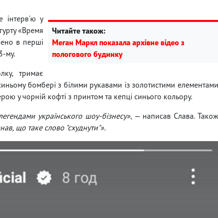
е інтерв'ю у
 гурту «Время
Читайте також:
лено в перші
Меган Маркл показала архівне відео з
3-му.
пологового будинку
лку, тримає
синьому бомбері з білими рукавами із золотистими елементам
рою у чорній кофті з принтом та кепці синього кольору.
легендами українського шоу-бізнесу»
, — написав Слава. Тако
знав, що таке слово "схуднути"».