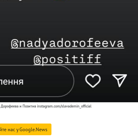
Дорофеева и Позитив instagram.com/slavademin_official
йте нас у Google.News