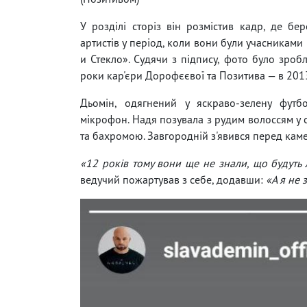
У розділі сторіз він розмістив кадр, де бер
артистів у період, коли вони були учасниками
и Стекло». Судячи з підпису, фото було зроб
роки кар'єри Дорофєєвої та Позитива — в 201
Дьомін, одягнений у яскраво-зелену футбо
мікрофон. Надя позувала з рудим волоссям у 
та бахромою. Завгородній з'явився перед каме
«12 років тому вони ще не знали, що будуть 
ведучий пожартував з себе, додавши:
«А я не 