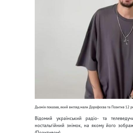
Дьомін показав, який вигляд мали Дорофєєва та Позитив 12 рок
Відомий український радіо- та телеведуч
ностальгійний знімок, на якому його зобр
(Позитивом)