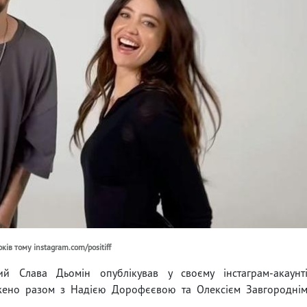
ів тому instagram.com/positiff
ий Слава Дьомін опублікував у своєму інстаграм-акаунт
ажено разом з Надією Дорофєєвою та Олексієм Завгородні