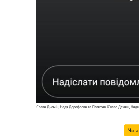
Слава Дьомін, Надя Дорофєєва та Позитив iСлава Демин, Надя 
Чита