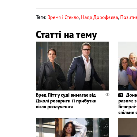
Теги:
Время і Стекло
,
Надя Дорофєєва
,
Позити
Статті на тему
Бред Пітт у суді вимагає від
Донн
Джолі розкрити її прибутки
разом: 
після розлучення
Беверлі-
спільне 