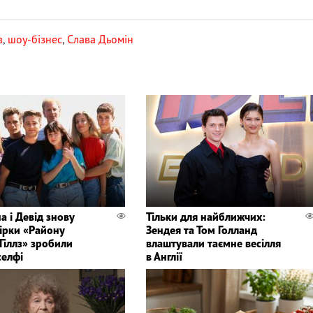
в
,
шоу-бізнес
,
Слава Дьомін
а і Девід знову
Тільки для найближчих:
зірки «Району
Зендея та Том Голланд
Гіллз» зробили
влаштували таємне весілля
селфі
в Англії