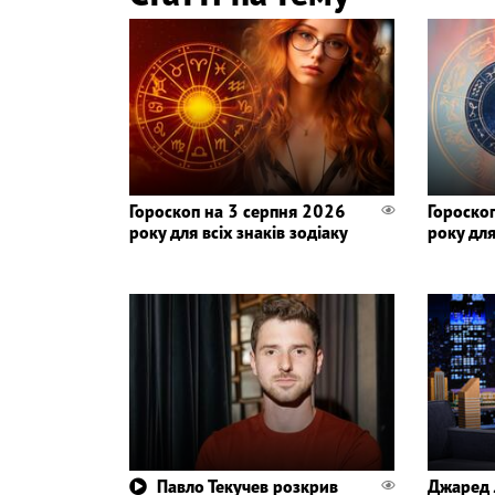
Гороскоп на 3 серпня 2026
Гороско
року для всіх знаків зодіаку
року для
Павло Текучев розкрив
Джаред 