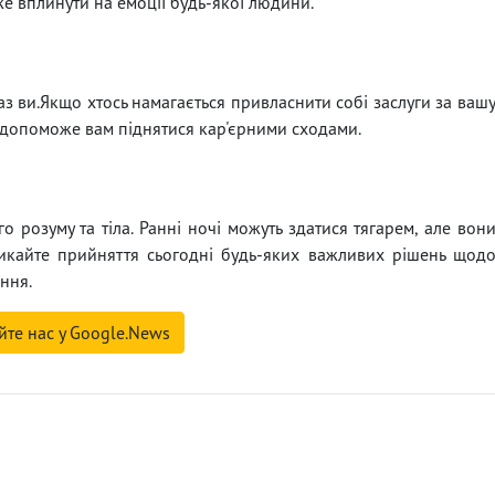
же вплинути на емоції будь-якої людини.
з ви.Якщо хтось намагається привласнити собі заслуги за ваш
не допоможе вам піднятися кар'єрними сходами.
 розуму та тіла. Ранні ночі можуть здатися тягарем, але вон
никайте прийняття сьогодні будь-яких важливих рішень щод
ння.
йте нас у Google.News