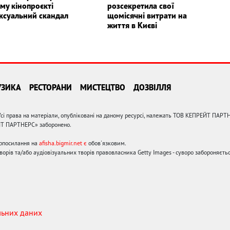
му кінопроєкті
розсекретила свої
ексуальний скандал
щомісячні витрати на
життя в Києві
УЗИКА
РЕСТОРАНИ
МИСТЕЦТВО
ДОЗВІЛЛЯ
сі права на матеріали, опубліковані на даному ресурсі, належать ТОВ КЕПРЕЙТ ПАРТ
ЙТ ПАРТНЕРС» заборонено.
ерпосилання на
afisha.bigmir.net є
обов'язковим.
орів та/або аудіовізуальних творів правовласника Getty Images - суворо забороняєтьс
льних даних