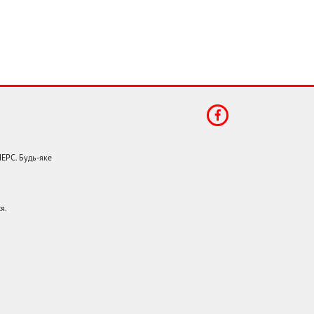
НЕРС. Будь-яке
я.