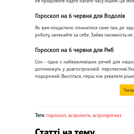
не приділяйте надто багато часу іншим. Це мо
Гороскоп на 6 червня для Водолія
Як вам пощастило опинитися саме там, де зара
роботу, зачекайте за себе. Зайва пасивність 
Гороскоп на 6 червня для Риб
Сон - одна з найважливіших речей для нашого
допоможуть у довгостроковій перспективі.У
подорожей. Виспіться, перш ніж ухвалити ріше
Чита
Теги:
гороскоп
,
астрологія
,
астропрогноз
Статті на тему