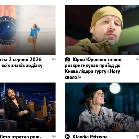
п на 2 серпня 2026
Юрко Юрченко гнівно
 всіх знаків зодіаку
розкритикував приїзд до
Києва лідера гурту «Ногу
свело!»
Лето втратив роль
Klavdia Petrivna