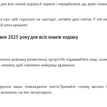
для всіх знаків зодіаку 6 червня і передбачила, що деякі знак
 про свій гороскоп на сьогодні, читайте далі статтю. У ній н
вій день кращим!
вня 2025 року для всіх знаків зодіаку
принесе довільну романтичну зустріч.Не піддавайтеся моді, кол
е натовпу, щоб отримати найкращі враження.
русити ваше повсякденне життя.Тримайте голову високо 
 визнання, на яке заслуговуєте.