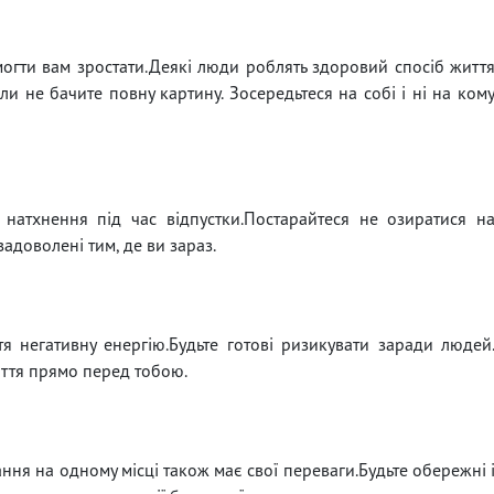
могти вам зростати.Деякі люди роблять здоровий спосіб житт
ли не бачите повну картину. Зосередьтеся на собі і ні на ком
 натхнення під час відпустки.Постарайтеся не озиратися н
задоволені тим, де ви зараз.
я негативну енергію.Будьте готові ризикувати заради людей
иття прямо перед тобою.
ння на одному місці також має свої переваги.Будьте обережні 