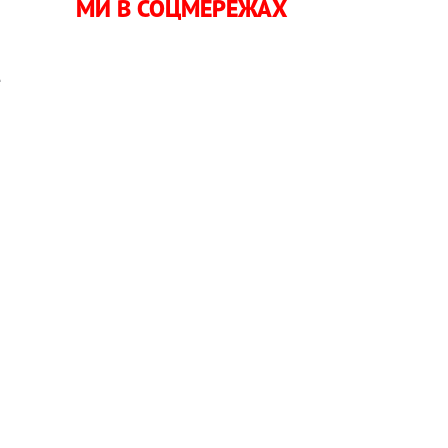
МИ В СОЦМЕРЕЖАХ
и
е
и
і