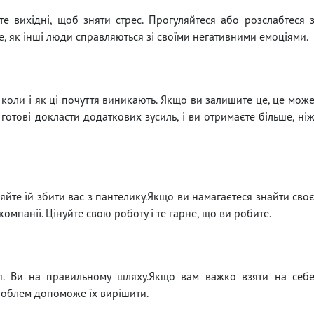
е вихідні, щоб зняти стрес. Прогуляйтеся або розслабтеся 
е, як інші люди справляються зі своїми негативними емоціями.
 коли і як ці почуття виникають. Якщо ви залишите це, це мож
 готові докласти додаткових зусиль, і ви отримаєте більше, ні
яйте їй збити вас з пантелику.Якщо ви намагаєтеся знайти сво
компанії. Цінуйте свою роботу і те гарне, що ви робите.
ся. Ви на правильному шляху.Якщо вам важко взяти на себ
роблем допоможе їх вирішити.