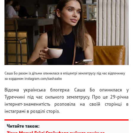
Саша Бо разом із дітьми опинилася в епіцентрі землетрусу під час відпочинку
за кордоном instagram.com/sashaabo
Відома українська блогерка Саша Бо опинилася у
Туреччині під час сильного землетрусу. Про це 29-річна
інтернет-знаменитість розповіла на своїй сторінці в
інстаграмі в розділі сторіз.
Читайте також:
Зірка Marvel Гейлі Стайнфелд вийшла заміж за