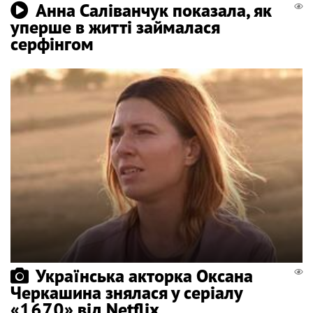
Анна Саліванчук показала, як
уперше в житті займалася
серфінгом
Українська акторка Оксана
Черкашина знялася у серіалу
«1670» від Netflix