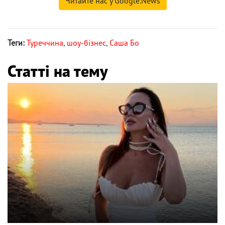
Читайте нас у Google.News
Теги:
Туреччина
,
шоу-бізнес
,
Саша Бо
Статті на тему