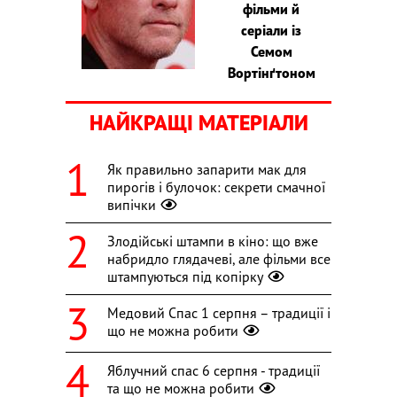
фільми й
серіали із
Семом
Вортінґтоном
НАЙКРАЩІ МАТЕРІАЛИ
Як правильно запарити мак для
пирогів і булочок: секрети смачної
випічки
Злодійські штампи в кіно: що вже
набридло глядачеві, але фільми все
штампуються під копірку
Медовий Спас 1 серпня – традиції і
що не можна робити
Яблучний спас 6 серпня - традиції
та що не можна робити