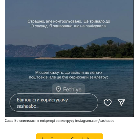
Саша Бо опинилася в епіцентрі землетрусу instagram.com/sashaabo