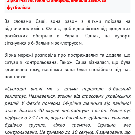
футболіста
За словами Саші, вона разом з дітьми поїхала на
відпочинок у місто Фетхіє, щоб відволіктися від щоденних
російських обстрілів в Україні. Однак, на курорті
зіткнулися з 6-бальним землетрусом.
Зірка мережі розповіла про постраждалих та додала, що
ситуація контрольована. Також Саша зізналася, що була
здивована тому, настільки вона була спокійною під час
поштовхів.
«Сьогодні вночі ми з дітьми пережили 6-бальний
землетрус. Називається, втекли від стресових українських
реалій. У Фетхіє померла 14-річна дівчинка від панічної
атаки. Близько 40 людей вистрибнули з вікон. Землетрус
відбувся о 2:17 ночі, вода в басейнах здійнялась хвилями,
будівлю трусило, ліжко тремтіло. Страшно, але
контрольовано. Це тривало до 10 секунд. Я здивована, що