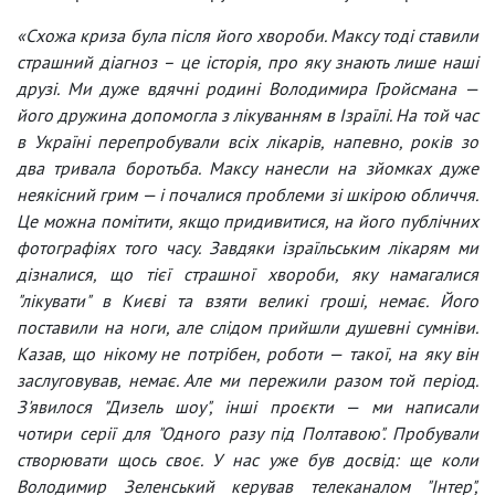
«Схожа криза була після його хвороби. Максу тоді ставили
страшний діагноз – це історія, про яку знають лише наші
друзі. Ми дуже вдячні родині Володимира Гройсмана —
його дружина допомогла з лікуванням в Ізраїлі. На той час
в Україні перепробували всіх лікарів, напевно, років зо
два тривала боротьба. Максу нанесли на зйомках дуже
неякісний грим — і почалися проблеми зі шкірою обличчя.
Це можна помітити, якщо придивитися, на його публічних
фотографіях того часу. Завдяки ізраїльським лікарям ми
дізналися, що тієї страшної хвороби, яку намагалися
"лікувати" в Києві та взяти великі гроші, немає. Його
поставили на ноги, але слідом прийшли душевні сумніви.
Казав, що нікому не потрібен, роботи — такої, на яку він
заслуговував, немає. Але ми пережили разом той період.
З'явилося "Дизель шоу", інші проєкти — ми написали
чотири серії для "Одного разу під Полтавою". Пробували
створювати щось своє. У нас уже був досвід: ще коли
Володимир Зеленський керував телеканалом "Інтер",