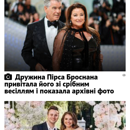
Дружина Пірса Броснана
привітала його зі срібним
весіллям і показала архівні фото