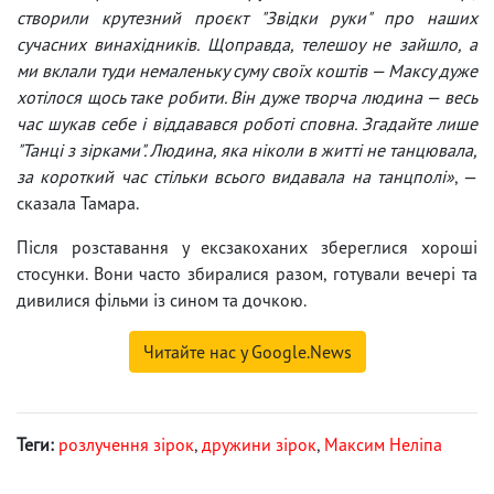
створили крутезний проєкт "Звідки руки" про наших
сучасних винахідників. Щоправда, телешоу не зайшло, а
ми вклали туди немаленьку суму своїх коштів — Максу дуже
хотілося щось таке робити. Він дуже творча людина — весь
час шукав себе і віддавався роботі сповна. Згадайте лише
"Танці з зірками". Людина, яка ніколи в житті не танцювала,
за короткий час стільки всього видавала на танцполі»
, —
сказала Тамара.
Після розставання у ексзакоханих збереглися хороші
стосунки. Вони часто збиралися разом, готували вечері та
дивилися фільми із сином та дочкою.
Читайте нас у Google.News
Теги:
розлучення зірок
,
дружини зірок
,
Максим Неліпа