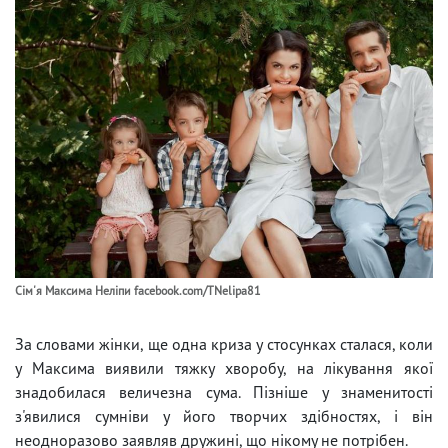
Сім'я Максима Неліпи facebook.com/TNelipa81
За словами жінки, ще одна криза у стосунках сталася, коли
у Максима виявили тяжку хворобу, на лікування якої
знадобилася величезна сума. Пізніше у знаменитості
з'явилися сумніви у його творчих здібностях, і він
неодноразово заявляв дружині, що нікому не потрібен.