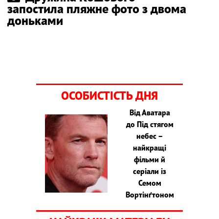
запостила пляжне фото з двома
доньками
ОСОБИСТІСТЬ ДНЯ
Від Аватара
до Під стягом
небес –
найкращі
фільми й
серіали із
Семом
Вортінґтоном