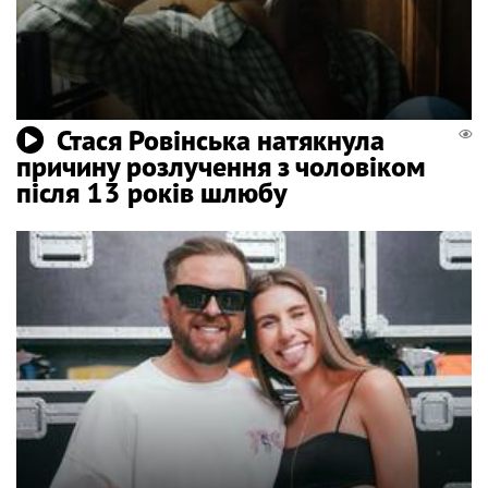
Стася Ровінська натякнула
причину розлучення з чоловіком
після 13 років шлюбу