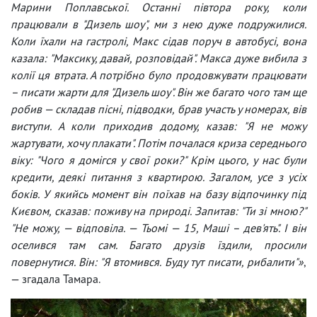
Марини Поплавської. Останні півтора року, коли
працювали в "Дизель шоу", ми з нею дуже подружилися.
Коли їхали на гастролі, Макс сідав поруч в автобусі, вона
казала: "Максику, давай, розповідай". Макса дуже вибила з
колії ця втрата. А потрібно було продовжувати працювати
– писати жарти для "Дизель шоу". Він же багато чого там ще
робив — складав пісні, підводки, брав участь у номерах, вів
виступи. А коли приходив додому, казав: "Я не можу
жартувати, хочу плакати". Потім почалася криза середнього
віку: "Чого я домігся у свої роки?" Крім цього, у нас були
кредити, деякі питання з квартирою. Загалом, усе з усіх
боків. У якийсь момент він поїхав на базу відпочинку під
Києвом, сказав: поживу на природі. Запитав: "Ти зі мною?"
"Не можу, — відповіла. — Тьомі — 15, Маші – дев'ять". І він
оселився там сам. Багато друзів їздили, просили
повернутися. Він: "Я втомився. Буду тут писати, рибалити"»
,
— згадала Тамара.