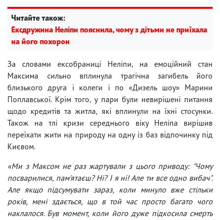
Читайте також:
Ексдружина Неліпи пояснила, чому з дітьми не приїхала
на його похорон
За словами ексобраниці Неліпи, на емоційний стан
Максима сильно вплинула трагічна загибель його
близького друга і колеги і по «Дизель шоу» Марини
Поплавської. Крім того, у пари були невирішені питання
щодо кредитів та житла, які вплинули на їхні стосунки.
Також на тлі кризи середнього віку Неліпа вирішив
переїхати жити на природу на одну із баз відпочинку під
Києвом.
«Ми з Максом не раз жартували з цього приводу: "Чому
посварилися, пам'ятаєш? Ні? І я ні! Але ти все одно вибач".
Але якщо підсумувати зараз, коли минуло вже стільки
років, мені здається, що в той час просто багато чого
наклалося. Був момент, коли його дуже підкосила смерть