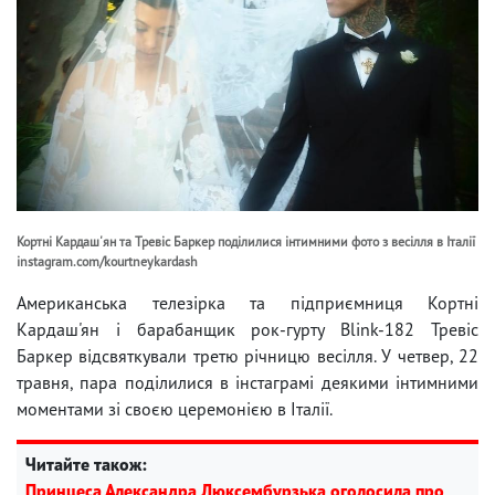
Кортні Кардаш'ян та Тревіс Баркер поділилися інтимними фото з весілля в Італії
instagram.com/kourtneykardash
Американська телезірка та підприємниця Кортні
Кардаш'ян і барабанщик рок-гурту Blink-182 Тревіс
Баркер відсвяткували третю річницю весілля. У четвер, 22
травня, пара поділилися в інстаграмі деякими інтимними
моментами зі своєю церемонією в Італії.
Читайте також:
Принцеса Александра Люксембурзька оголосила про