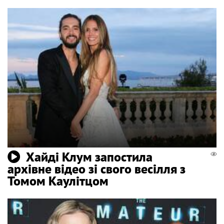
Хайді Клум запостила
архівне відео зі свого весілля з
Томом Каулітцом