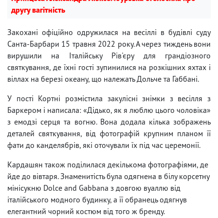
другу вагітність
Закохані офіційно одружилася на весіллі в будівлі суду
Санта-Барбари 15 травня 2022 року. А через тиждень вони
вирушили на Італійську Рів'єру для грандіозного
святкування, де їхні гості зупинилися на розкішних яхтах і
віллах на березі океану, що належать Дольче та Габбані.
У пості Кортні розмістила закулісні знімки з весілля з
Баркером і написала: «Дідько, як я люблю цього чоловіка»
з емодзі серця та вогню. Вона додала кілька зображень
деталей святкування, від фотографій крупним планом її
фати до канделябрів, які оточували їх під час церемонії.
Кардашян також поділилася декількома фотографіями, де
йде до вівтаря. Знаменитість була одягнена в білу корсетну
мінісукню Dolce and Gabbana з довгою вуаллю від
італійського модного будинку, а її обранець одягнув
елегантний чорний костюм від того ж бренду.