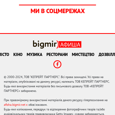
МИ В СОЦМЕРЕЖАХ
ІСТО
КІНО
МУЗИКА
РЕСТОРАНИ
МИСТЕЦТВО
ДОЗВІЛЛ
© 2000-2024, ТОВ "КЕПРЕЙТ ПАРТНЕРС". Всі права захищені. Усі права на
матеріали, опубліковані на даному ресурсі, належать ТОВ КЕПРЕЙТ ПАРТНЕРС.
Будь-яке використання матеріалів без письмового дозволу ТОВ «КЕПРЕЙТ
ПАРТНЕРС» заборонено.
При правомірному використанні матеріалів даного ресурсу гіперпосилання на
afisha.bigmir.net є
обов'язковим.
Будь-яке копіювання, передрук та відтворення фотографічних творів та/або
аудіовізуальних творів правовласника Getty Images - суворо забороняється.