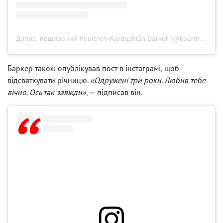
Допис, поширений Kourtney Kardashian Barker (@kourtneykardash)
Баркер також опублікував пост в інстаграмі, щоб
відсвяткувати річницю.
«Одружені три роки. Любив тебе
вічно. Ось так завжди»
, — підписав він.