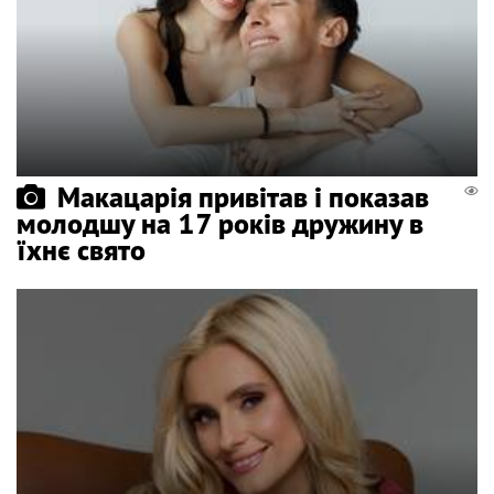
Макацарія привітав і показав
молодшу на 17 років дружину в
їхнє свято