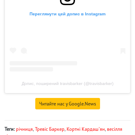
Переглянути цей допис в Instagram
Допис, поширений travisbarker (@travisbarker)
Читайте нас у Google.News
Теги:
річниця
,
Тревіс Баркер
,
Кортні Кардаш`ян
,
весілля