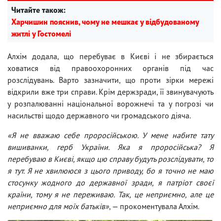
Читайте також:
Харчишин пояснив, чому не мешкає у відбудованому
житлі у Гостомелі
Алхім додала, що перебуває в Києві і не збирається
ховатися від правоохоронних органів під час
розслідувань. Варто зазначити, що проти зірки мережі
відкрили вже три справи. Крім держзради, її звинувачують
у розпалюванні національної ворожнечі та у погрозі чи
насильстві щодо державного чи громадського діяча.
«Я не вважаю себе проросійською. У мене набите тату
вишиванки, герб України. Яка я проросійська? Я
перебуваю в Києві, якщо цю справу будуть розслідувати, то
я тут. Я не хвилююся з цього приводу, бо я точно не маю
стосунку жодного до державної зради, я патріот своєї
країни, тому я не переживаю. Так, це неприємно, але це
неприємно для моїх батьків»
, — прокоментувала Алхім.