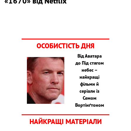
«1670» від Netflix
ОСОБИСТІСТЬ ДНЯ
Від Аватара
до Під стягом
небес –
найкращі
фільми й
серіали із
Семом
Вортінґтоном
НАЙКРАЩІ МАТЕРІАЛИ