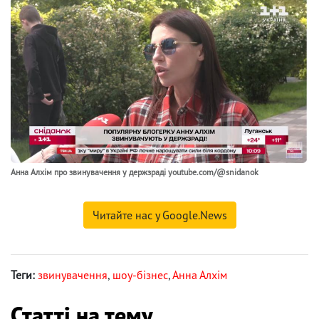
Анна Алхім про звинувачення у держзраді youtube.com/@snidanok
Читайте нас у Google.News
Теги:
звинувачення
,
шоу-бізнес
,
Анна Алхім
Статті на тему