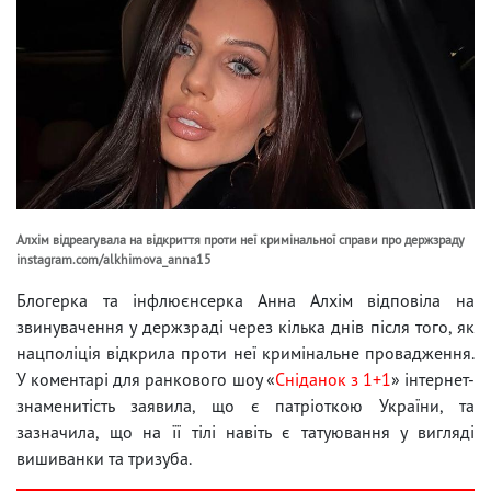
Алхім відреагувала на відкриття проти неї кримінальної справи про держзраду
instagram.com/alkhimova_anna15
Блогерка та інфлюєнсерка Анна Алхім відповіла на
звинувачення у держзраді через кілька днів після того, як
нацполіція відкрила проти неї кримінальне провадження.
У коментарі для ранкового шоу «
Сніданок з 1+1
» інтернет-
знаменитість заявила, що є патріоткою України, та
зазначила, що на її тілі навіть є татуювання у вигляді
вишиванки та тризуба.