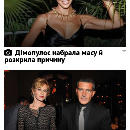
Дімопулос набрала масу й
розкрила причину