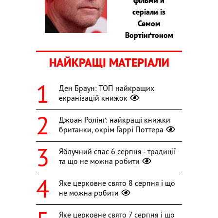
фільми й
серіали із
Семом
Вортінґтоном
НАЙКРАЩІ МАТЕРІАЛИ
Ден Браун: ТОП найкращих
екранізацій книжок
Джоан Ролінґ: найкращі книжки
британки, окрім Гаррі Поттера
Яблучний спас 6 серпня - традиції
та що не можна робити
Яке церковне свято 8 серпня і що
не можна робити
Яке церковне свято 7 серпня і що