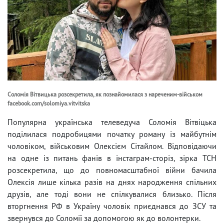
Соломія Вітвицька розсекретила, як познайомилася з нареченим-військом
facebook.com/solomiya.vitvitska
Популярна українська телеведуча Соломія Вітвіцька
поділилася подробицями початку роману із майбутнім
чоловіком, військовим Олексієм Сітайлом. Відповідаючи
на одне із питань фанів в інстаграм-сторіз, зірка ТСН
розсекретила, що до повномасштабної війни бачила
Олексія лише кілька разів на днях народження спільних
друзів, але тоді вони не спілкувалися близько. Після
вторгнення РФ в Україну чоловік приєднався до ЗСУ та
звернувся до Соломії за допомогою як до волонтерки.