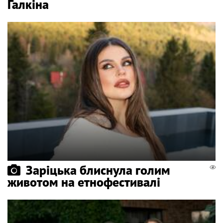
Галкіна
Заріцька блиснула голим
животом на етнофестивалі