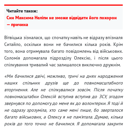
Читайте також:
Син Максима Неліпи не зможе відвідати його похорон
— причина
Вітвіцька зізналася, що спочатку навіть не відразу впізналя
Ситайло, оскільки вони не бачилися кілька років. Крім
того, вона отримувала багато повідомлень від військових.
Соломія допомагала підрозділу Олексію, і після цього
спілкування тривалий час залишалося виключно дружнім.
«Ми бачилися двічі, можливо, тричі на днях народження
наших спільних друзів ще до повномасштабного
вторгнення. Але не спілкувалися зовсім. Після початку
повномасштабки Олексій вступив вступив до ЗСУ, згодом
звернувся по допомогу до мене як до волонтерки. Я тоді й
не одразу зрозуміла, хто саме мені пише, бо зверталося
багато військових, а Олексу я не пам'ятала. Думаю, кілька
років до того точно не бачилися. Я допомагала закрити