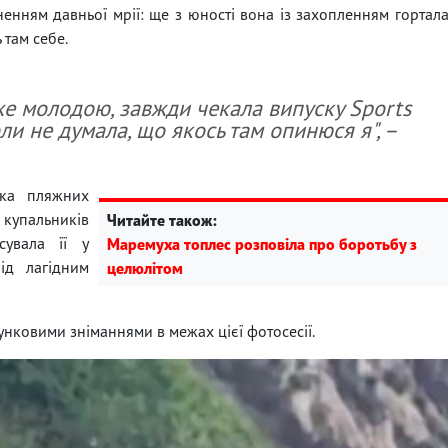
ненням давньої мрії: ще з юності вона із захопленням гортал
 там себе.
уже молодою, завжди чекала випуску Sports
коли не думала, що якось там опинюся я", –
ька пляжних
 купальників
Читайте також:
сувала її у
Маремуха топлес розповіла про боротьбу з
під лагідним
целюлітом
тунковими зніманнями в межах цієї фотосесії.