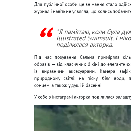
Для публічної особи це знімання стало здійс
журнал і навіть не уявляла, що колись побачить
"Я пам’ятаю, коли була д
Illustrated Swimsuit. І ні
поділилася акторка.
Під час позування Сальма приміряла кіл
образів — від класичних бікіні до елегантних
із виразними аксесуарами. Камера зафік
природному світлі: на піску, біля води, 
сонцем, а також у душі й басейні.
У себе в інстаграмі акторка поділилася залаш