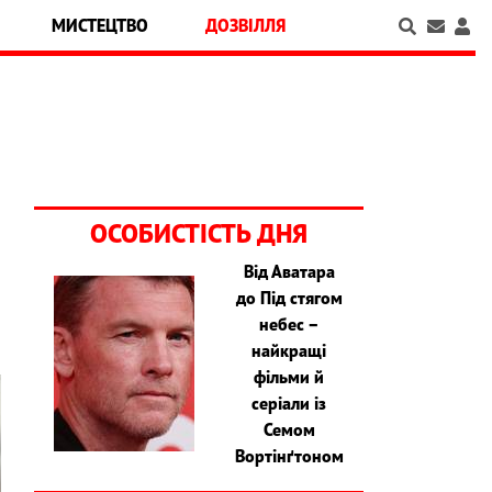
МИСТЕЦТВО
ДОЗВІЛЛЯ
ОСОБИСТІСТЬ ДНЯ
Від Аватара
до Під стягом
небес –
найкращі
фільми й
серіали із
Семом
Вортінґтоном