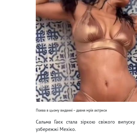
Поява в цьому виданні – давня мрія актриси
Сальма Гаєк стала зіркою свіжого випуску
узбережжі Мехіко.