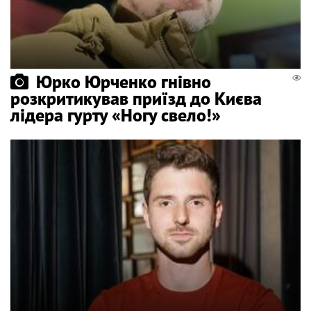
Юрко Юрченко гнівно
розкритикував приїзд до Києва
лідера гурту «Ногу свело!»