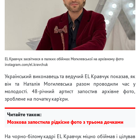
EL Кравчук засвітився в палких обіймах Могилевської на архівному фото
instagram.com/el.kravchuk
Український виконавець та ведучий EL Кравчук показав, як
він та Наталія Могилевська разом проводили час у
молодості. 48-річний артист запостив архівне фото,
зроблене на початку кар'єри.
Читайте також:
Мозкова запостила рідкісне фото з трьома дочками
На чорно-білому кадрі EL Кравчук міцно обіймав і цілував