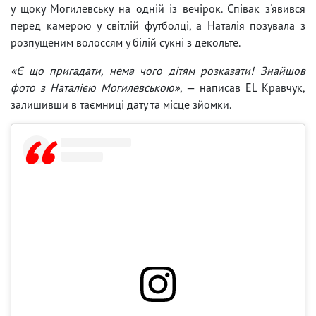
у щоку Могилевську на одній із вечірок. Співак з'явився
перед камерою у світлій футболці, а Наталія позувала з
розпущеним волоссям у білій сукні з декольте.
«Є що пригадати, нема чого дітям розказати! Знайшов
фото з Наталією Могилевською»
, — написав EL Кравчук,
залишивши в таємниці дату та місце зйомки.