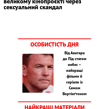
великому кінопроєкті через
сексуальний скандал
ОСОБИСТІСТЬ ДНЯ
Від Аватара
до Під стягом
небес –
найкращі
фільми й
серіали із
Семом
Вортінґтоном
НАЙКРАЩІ МАТЕРІАЛИ