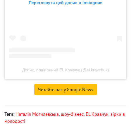
Переглянути цей допис в Instagram
Допис, поширений EL Кравчук (@el.kravchuk)
Читайте нас у Google.News
Теги:
Наталія Могилевська
,
шоу-бізнес
,
EL Кравчук
,
зірки в
молодості