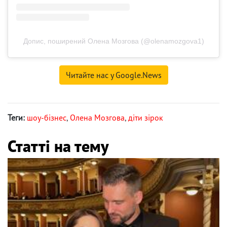
Допис, поширений Олена Мозгова (@olenamozgova1)
Читайте нас у Google.News
Теги:
шоу-бізнес
,
Олена Мозгова
,
діти зірок
Статті на тему