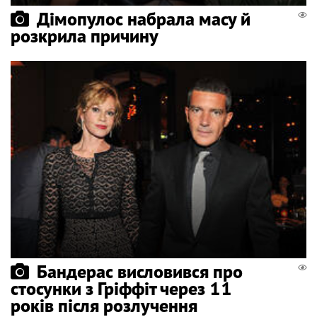
Дімопулос набрала масу й
розкрила причину
Бандерас висловився про
стосунки з Гріффіт через 11
років після розлучення