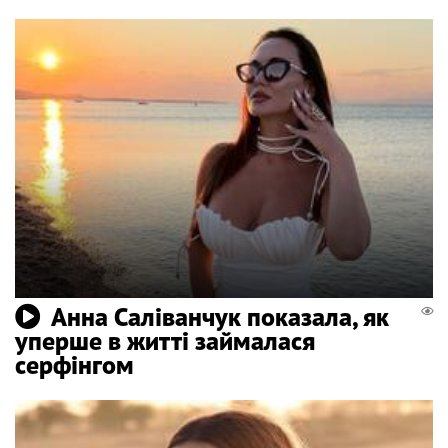
Анна Саліванчук показала, як
уперше в житті займалася
серфінгом