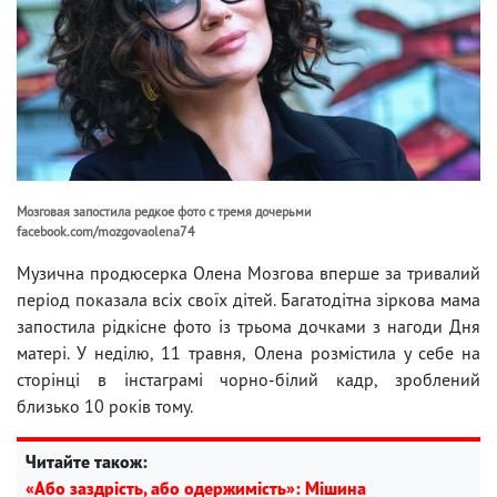
Мозговая запостила редкое фото с тремя дочерьми
facebook.com/mozgovaolena74
Музична продюсерка Олена Мозгова вперше за тривалий
період показала всіх своїх дітей. Багатодітна зіркова мама
запостила рідкісне фото із трьома дочками з нагоди Дня
матері. У неділю, 11 травня, Олена розмістила у себе на
сторінці в інстаграмі чорно-білий кадр, зроблений
близько 10 років тому.
Читайте також:
«Або заздрість, або одержимість»: Мішина