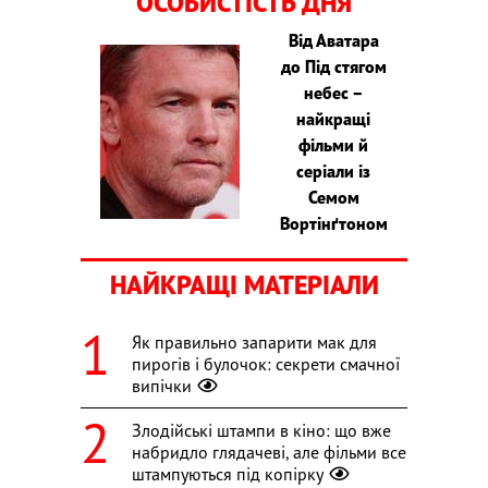
ОСОБИСТІСТЬ ДНЯ
Від Аватара
до Під стягом
небес –
найкращі
фільми й
серіали із
Семом
Вортінґтоном
НАЙКРАЩІ МАТЕРІАЛИ
Як правильно запарити мак для
пирогів і булочок: секрети смачної
випічки
Злодійські штампи в кіно: що вже
набридло глядачеві, але фільми все
штампуються під копірку