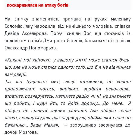
поскаржилася на атаку ботів
На знімку знаменитість тримала на руках маленьку
Соломію, яку народила від нинішнього чоловіка, співака
Девіда Аксельрода. Поруч сиділи Зоя від стосунків із
чоловіком на ім'я Дмитро та Євгенія, батьком якої є співак
Олександр Пономарьов.
«Кохані мої квіточки, у вашому житті може статися будь-
що, але не може статися одного: того, що б я не відчинила
вам двері...
Так що будь-якої миті, якщо втомилися, не хочете
продовжувати чогось, вирішите зробити революцію,
втратите, розчаруєтесь, матимете рацію чи ні, не знатимете
що робити, і куди йти, то йдіть додому... До мене... Я
обіцяю не ставити зайвих запитань. Але обіцяю тепле
ліжко, смачну їжу для тіла та для душі, обіймашки і далі по
бажанню... Ваша Мама»,
— зворушливо звернулася до
дочок Мозгова.