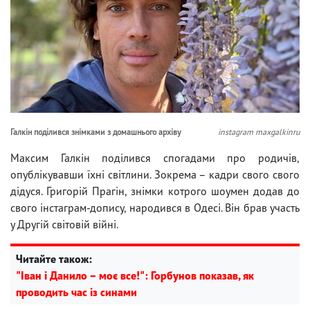
Галкін поділився знімками з домашнього архіву
instagram maxgalkinru
Максим Галкін поділився спогадами про родичів,
опублікувавши їхні світлини. Зокрема – кадри свого свого
дідуся. Григорій Прагін, знімки котрого шоумен додав до
свого інстаграм-допису, народився в Одесі. Він брав участь
у Другій світовій війні.
Читайте також:
"Іван і Данило – моє все!": Горбунов показав, як
проводить час із синами