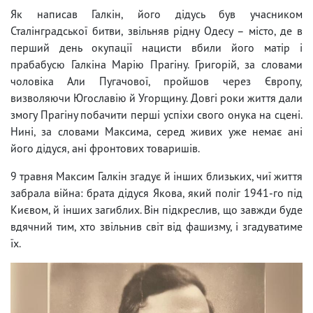
Як написав Галкін, його дідусь був учасником
Сталінградської битви, звільняв рідну Одесу – місто, де в
перший день окупації нацисти вбили його матір і
прабабусю Галкіна Марію Прагіну. Григорій, за словами
чоловіка Али Пугачової, пройшов через Європу,
визволяючи Югославію й Угорщину. Довгі роки життя дали
змогу Прагіну побачити перші успіхи свого онука на сцені.
Нині, за словами Максима, серед живих уже немає ані
його дідуся, ані фронтових товаришів.
9 травня Максим Галкін згадує й інших близьких, чиї життя
забрала війна: брата дідуся Якова, який поліг 1941-го під
Києвом, й інших загиблих. Він підкреслив, що завжди буде
вдячний тим, хто звільнив світ від фашизму, і згадуватиме
їх.