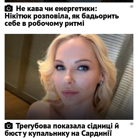
Не кава чи енергетики:
Нікітюк розповіла, як бадьорить
себе в робочому ритмі
Трегубова показала сідниці й
бюст у купальнику на Сардинії