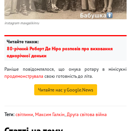
instagram maxgalkinru
Читайте також:
80-річний Роберт Де Ніро розповів про виховання
однорічної доньки
Раніше повідомлялося, що онука ротару в мінісукні
продемонструвала
свою готовність до літа.
Читайте нас у Google.News
Теги:
світлини
,
Максим Галкін
,
Друга світова війна
Статті на тему