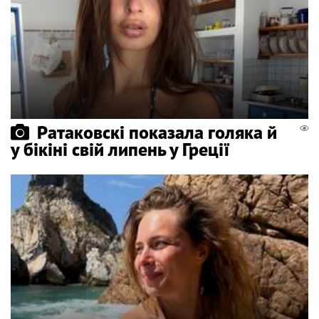
Ратаковскі показала голяка й
у бікіні свій липень у Греції