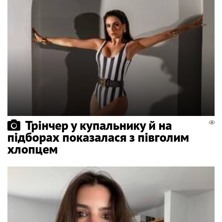
Трінчер у купальнику й на
підборах показалася з півголим
хлопцем