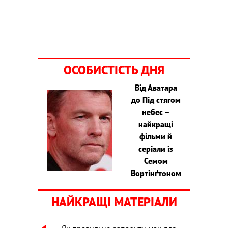
ОСОБИСТІСТЬ ДНЯ
Від Аватара
до Під стягом
небес –
найкращі
фільми й
серіали із
Семом
Вортінґтоном
НАЙКРАЩІ МАТЕРІАЛИ