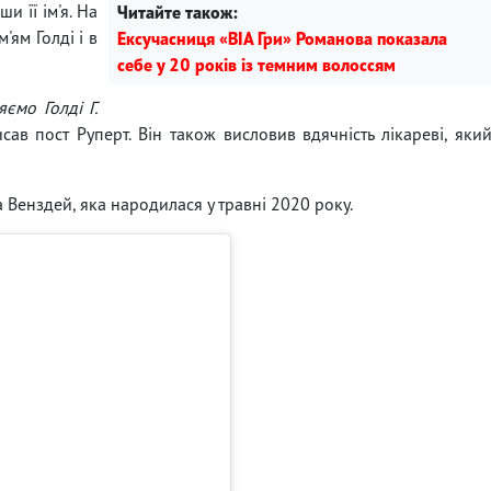
 її ім'я. На
Читайте також:
'ям Голді і в
Ексучасниця «ВІА Гри» Романова показала
себе у 20 років із темним волоссям
ємо Голді Г.
сав пост Руперт. Він також висловив вдячність лікареві, яки
а Венздей, яка народилася у травні 2020 року.