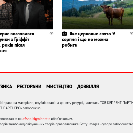
ерас висловився
Яке церковне свято 9
унки з Гріффіт
серпня і що не можна
 років після
робити
ння
УЗИКА
РЕСТОРАНИ
МИСТЕЦТВО
ДОЗВІЛЛЯ
сі права на матеріали, опубліковані на даному ресурсі, належать ТОВ КЕПРЕЙТ ПАРТ
ЙТ ПАРТНЕРС» заборонено.
ерпосилання на
afisha.bigmir.net є
обов'язковим.
орів та/або аудіовізуальних творів правовласника Getty Images - суворо забороняєтьс