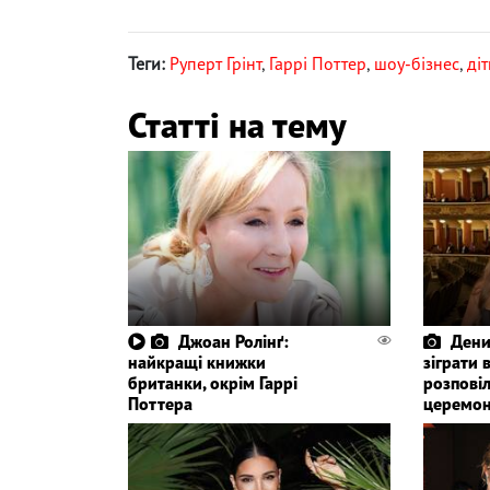
Теги:
Руперт Грінт
,
Гаррі Поттер
,
шоу-бізнес
,
діт
Статті на тему
Джоан Ролінґ:
Дени
найкращі книжки
зіграти 
британки, окрім Гаррі
розповіл
Поттера
церемон