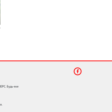
НЕРС. Будь-яке
я.