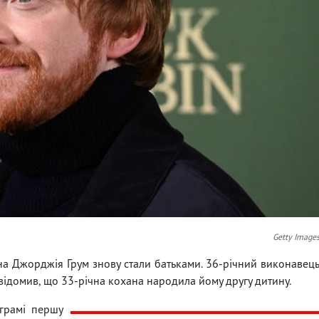
Getty Image
ина Джорджія Грум знову стали батьками. 36-річний виконавец
овідомив, що 33-річна кохана народила йому другу дитину.
аграмі першу