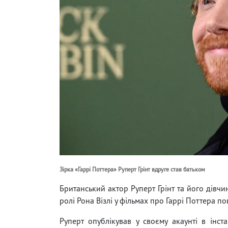
Зірка «Гаррі Поттера» Руперт Грінт вдруге став батьком
Британський актор Руперт Грінт та його дівч
ролі Рона Візлі у фільмах про Гаррі Поттера п
Руперт опублікував у своєму акаунті в інст