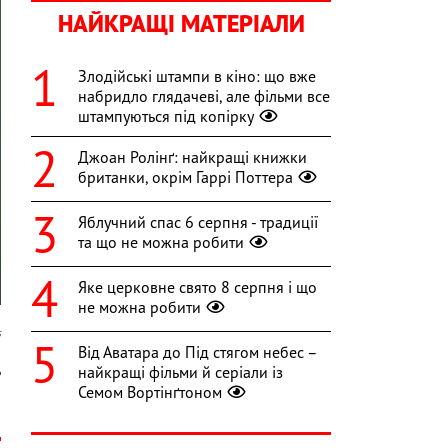
НАЙКРАЩІ МАТЕРІАЛИ
Злодійські штампи в кіно: що вже
набридло глядачеві, але фільми все
штампуються під копірку
Джоан Ролінґ: найкращі книжки
британки, окрім Гаррі Поттера
Яблучний спас 6 серпня - традиції
та що не можна робити
Яке церковне свято 8 серпня і що
не можна робити
s
Від Аватара до Під стягом небес –
ь
найкращі фільми й серіали із
Семом Вортінґтоном