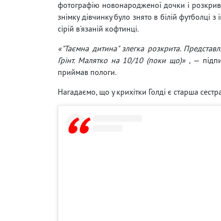
фотографію новонародженої дочки і розкривши
знімку дівчинку було знято в білій футболці з ім
сірій в'язаній кофтинці.
«"Таємна дитина" злегка розкрита. Представля
Грінт. Малятко на 10/10 (поки що)»
, — підпи
приймав пологи.
Нагадаємо, що у крихітки Голді є старша сестр