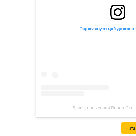
Переглянути цей допис в 
Допис, поширений Rupert Grint 
Чита