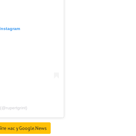
Instagram
(@rupertgrint)
йте нас у Google.News