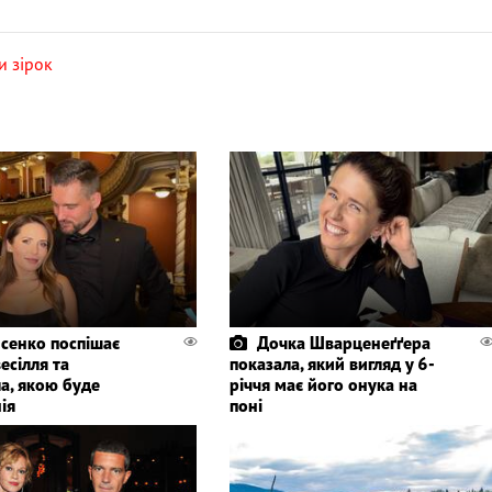
и зірок
сенко поспішає
Дочка Шварценеґґера
весілля та
показала, який вигляд у 6-
а, якою буде
річчя має його онука на
ія
поні