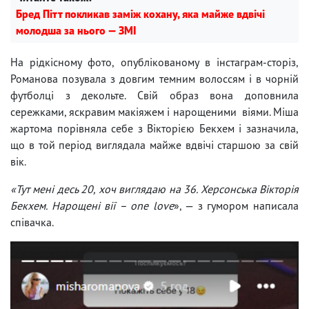
Бред Пітт покликав заміж кохану, яка майже вдвічі
молодша за нього — ЗМІ
На рідкісному фото, опублікованому в інстаграм-сторіз,
Романова позувала з довгим темним волоссям і в чорній
футболці з декольте. Свій образ вона доповнила
сережками, яскравим макіяжем і нарощеними віями. Міша
жартома порівняла себе з Вікторією Бекхем і зазначила,
що в той період виглядала майже вдвічі старшою за свій
вік.
«Тут мені десь 20, хоч виглядаю на 36. Херсонська Вікторія
Бекхем. Нарощені вії – one love
», — з гумором написала
співачка.