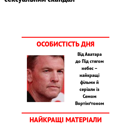
ОСОБИСТІСТЬ ДНЯ
Від Аватара
до Під стягом
небес –
найкращі
фільми й
серіали із
Семом
Вортінґтоном
НАЙКРАЩІ МАТЕРІАЛИ