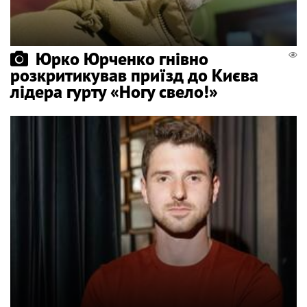
Юрко Юрченко гнівно
розкритикував приїзд до Києва
лідера гурту «Ногу свело!»