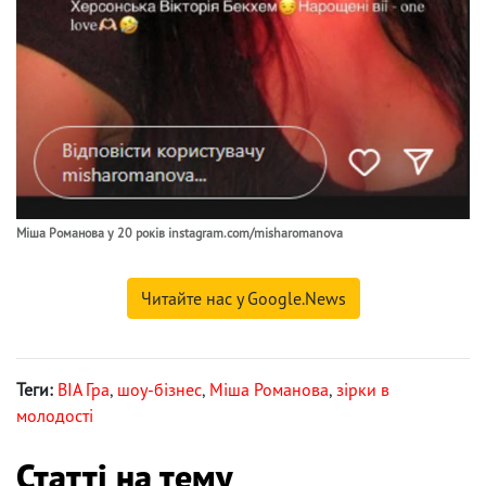
Міша Романова у 20 років instagram.com/misharomanova
Читайте нас у Google.News
Теги:
ВІА Гра
,
шоу-бізнес
,
Міша Романова
,
зірки в
молодості
Статті на тему