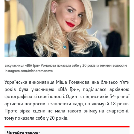
Ексучасниця «ВІА Гри» Романова показала себе у 20 років із темним волоссям
instagram.com/misharomanova
Українська виконавиця Міша Романова, яка близько п'яти
років була учасницею «ВІА Гри», поділилася архівною
фотографією зі своєї юності. Один із підписників 34-річної
артистки попросив її запостити кадр, на якому їй 18 років.
Проте зірка сцени не мала такого знімку на смартфоні,
тому показала себе у 20 років.
Читайте також: