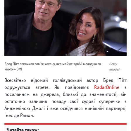
Бред Пітт покликав заміж кохану, яка майже вдвічі молодша за
Getty
нього — ЗМІ
Images
Всесвітньо відомий голлівудський актор Бред Пітт
одружується втретє. Як повідомляє
RadarOnline
з
посиланням на джерела, близькі до знаменитості, він
остаточно залишив позаду свої судові суперечки з
Анджеліною Джолі і вже освідчився нинішній партнерці
Інес де Рамон.
Читайте також: