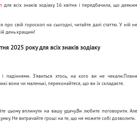
п
для всіх знаків зодіаку 16 квітня і передбачила, що деяки
 про свій гороскоп на сьогодні, читайте далі статтю. У ній н
вій день кращим!
тня 2025 року для всіх знаків зодіаку
і падіннями. З'явиться хтось, на кого ви не чекали.План
кі вони чи маленькі, переконайтеся, що ви їх складаєте.
йте цьому вплинути на вашу удачу.Ви любите поговорити. Ал
умку. Не витрачайте гроші на те, що не можете собі дозволити.