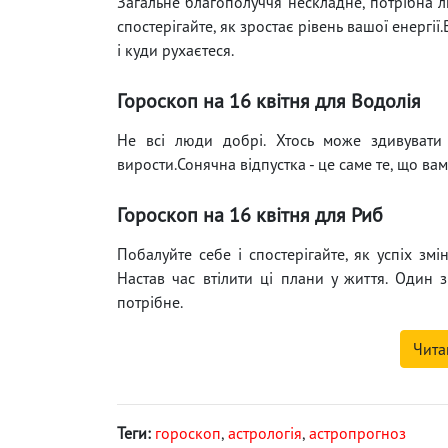
Загальне благополуччя нескладне, потрібна л
спостерігайте, як зростає рівень вашої енергії.
і куди рухаєтеся.
Гороскоп на 16 квітня для Водолія
Не всі люди добрі. Хтось може здивувати
вирости.Сонячна відпустка - це саме те, що вам
Гороскоп на 16 квітня для Риб
Побалуйте себе і спостерігайте, як успіх змі
Настав час втілити ці плани у життя. Один
потрібне.
Чита
Теги:
гороскоп
,
астрологія
,
астропрогноз