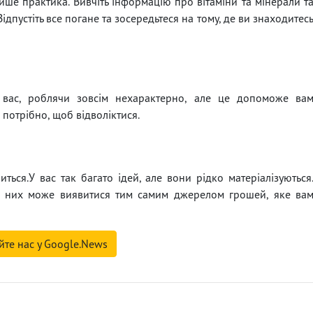
ише практика. Вивчіть інформацію про вітаміни та мінерали т
Відпустіть все погане та зосередьтеся на тому, де ви знаходитес
 вас, роблячи зовсім нехарактерно, але це допоможе ва
 потрібно, щоб відволіктися.
ниться.У вас так багато ідей, але вони рідко матеріалізуються
 з них може виявитися тим самим джерелом грошей, яке ва
йте нас у Google.News