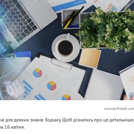
коллаж/freepik.co
ня для деяких знаків Зодіаку. Щоб дізнатись про це детальніше
а 16 квітня.