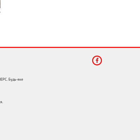
НЕРС. Будь-яке
я.