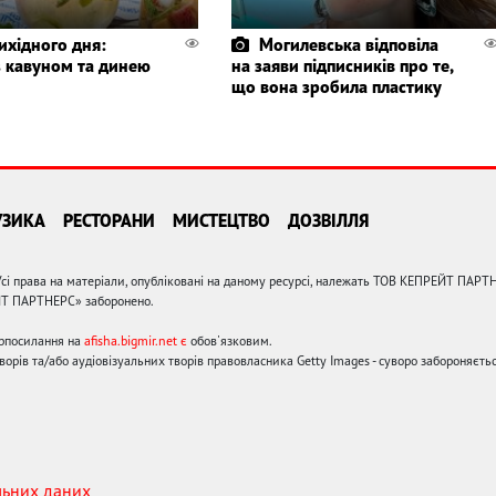
ихідного дня:
Могилевська відповіла
з кавуном та динею
на заяви підписників про те,
що вона зробила пластику
УЗИКА
РЕСТОРАНИ
МИСТЕЦТВО
ДОЗВІЛЛЯ
сі права на матеріали, опубліковані на даному ресурсі, належать ТОВ КЕПРЕЙТ ПАРТ
ЙТ ПАРТНЕРС» заборонено.
ерпосилання на
afisha.bigmir.net є
обов'язковим.
орів та/або аудіовізуальних творів правовласника Getty Images - суворо забороняєтьс
льних даних