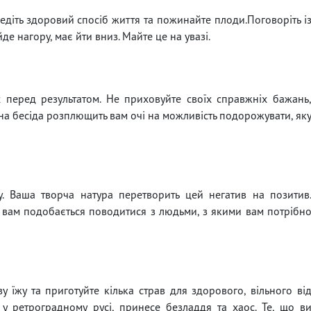
Ведіть здоровий спосіб життя та пожинайте плоди.Поговоріть і
де нагору, має йти вниз. Майте це на увазі.
 перед результатом. Не приховуйте своїх справжніх бажань
а бесіда розплющить вам очі на можливість подорожувати, як
у. Ваша творча натура перетворить цей негатив на позитив
а вам подобається поводитися з людьми, з якими вам потрібн
у їжу та приготуйте кілька страв для здорового, вільного ві
у ретроградному русі, принесе безладдя та хаос. Те, що в