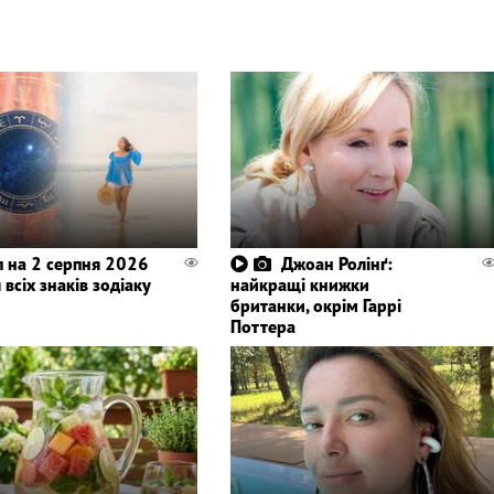
п на 2 серпня 2026
Джоан Ролінґ:
 всіх знаків зодіаку
найкращі книжки
британки, окрім Гаррі
Поттера