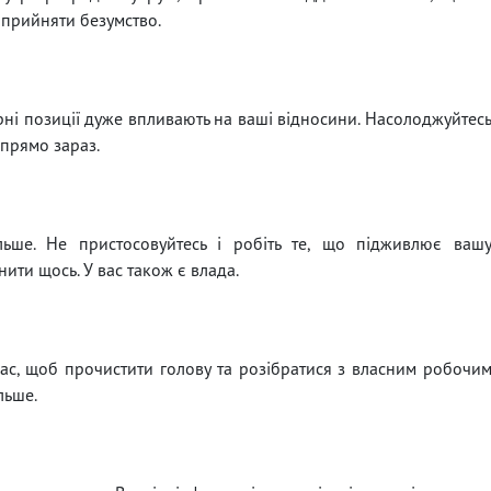
 прийняти безумство.
рні позиції дуже впливають на ваші відносини. Насолоджуйтес
прямо зараз.
льше. Не пристосовуйтесь і робіть те, що підживлює ваш
ити щось. У вас також є влада.
час, щоб прочистити голову та розібратися з власним робочи
льше.