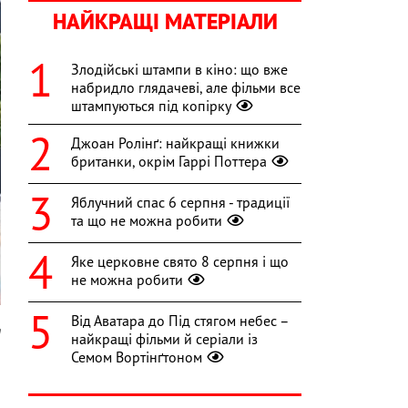
НАЙКРАЩІ МАТЕРІАЛИ
Злодійські штампи в кіно: що вже
набридло глядачеві, але фільми все
штампуються під копірку
Джоан Ролінґ: найкращі книжки
британки, окрім Гаррі Поттера
Яблучний спас 6 серпня - традиції
та що не можна робити
Яке церковне свято 8 серпня і що
не можна робити
Від Аватара до Під стягом небес –
m
найкращі фільми й серіали із
Семом Вортінґтоном
,