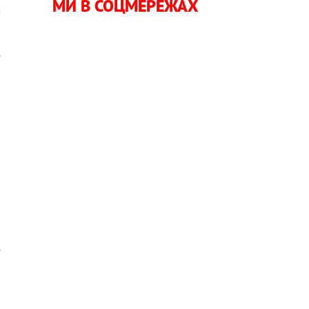
МИ В СОЦМЕРЕЖАХ
м
е
и
е