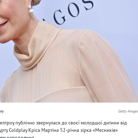
lay
Getty Image
Пелтроу публічно звернулася до своєї молодшої дитини від
ту Coldplay Кріса Мартіна 52-річна зірка «Месників»
ем ​​народження.