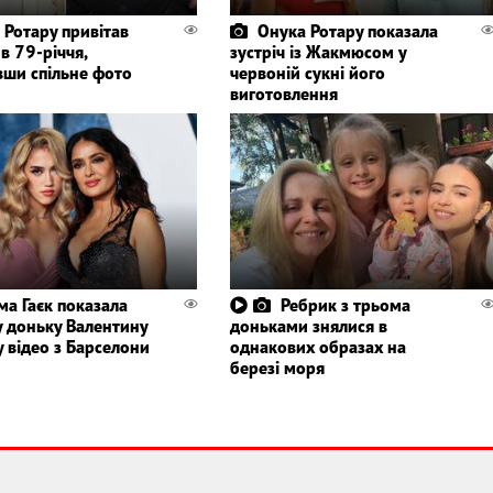
 Ротару привітав
Онука Ротару показала
 в 79-річчя,
зустріч із Жакмюсом у
вши спільне фото
червоній сукні його
виготовлення
ма Гаєк показала
Ребрик з трьома
у доньку Валентину
доньками знялися в
 відео з Барселони
однакових образах на
березі моря