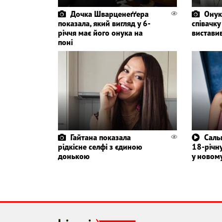
Дочка Шварценеґґера
Онук
показала, який вигляд у 6-
співачку
річчя має його онука на
вистави
поні
Гайтана показала
Саль
рідкісне селфі з єдиною
18-річн
донькою
у новому