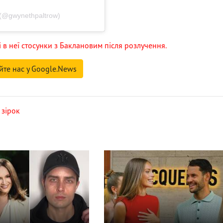
(@gwynethpaltrow)
і в неї стосунки з Баклановим після розлучення.
йте нас у Google.News
 зірок