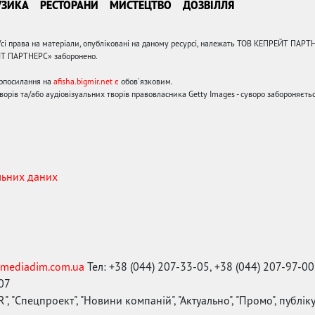
УЗИКА
РЕСТОРАНИ
МИСТЕЦТВО
ДОЗВІЛЛЯ
сі права на матеріали, опубліковані на даному ресурсі, належать ТОВ КЕПРЕЙТ ПАРТ
ЙТ ПАРТНЕРС» заборонено.
ерпосилання на
afisha.bigmir.net є
обов'язковим.
орів та/або аудіовізуальних творів правовласника Getty Images - суворо забороняєтьс
льних даних
mediadim.com.ua
Тел: +38 (044) 207-33-05, +38 (044) 207-97-00
-07
", "Спецпроект", "Новини компаній", "Актуально", "Промо", публі