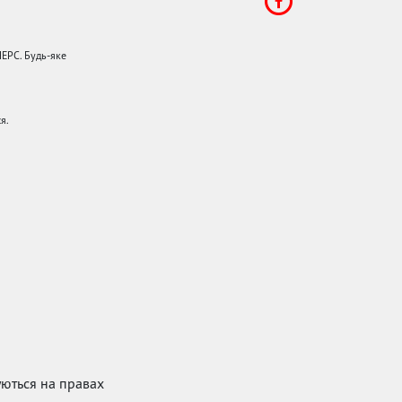
НЕРС. Будь-яке
я.
куються на правах