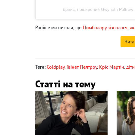
Допис, поширений Gwyneth Paltrow 
Раніше ми писали, що
Цимбалару зізналася, як
Чита
Теги:
Coldplay
,
Гвінет Пелтроу
,
Кріс Мартін
,
діти
Статті на тему