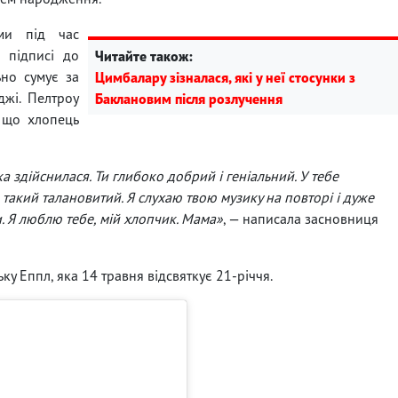
ими під час
 підписі до
Читайте також:
ьно сумує за
Цимбалару зізналася, які у неї стосунки з
джі. Пелтроу
Баклановим після розлучення
, що хлопець
ка здійснилася. Ти глибоко добрий і геніальний. У тебе
 такий талановитий. Я слухаю твою музику на повторі і дуже
и. Я люблю тебе, мій хлопчик. Мама»
, — написала засновниця
у Еппл, яка 14 травня відсвяткує 21-річчя.