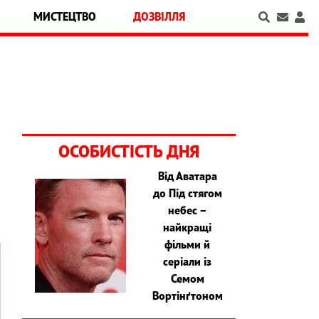
МИСТЕЦТВО
ДОЗВІЛЛЯ
ОСОБИСТІСТЬ ДНЯ
Від Аватара
до Під стягом
небес –
найкращі
фільми й
серіали із
Семом
Вортінґтоном