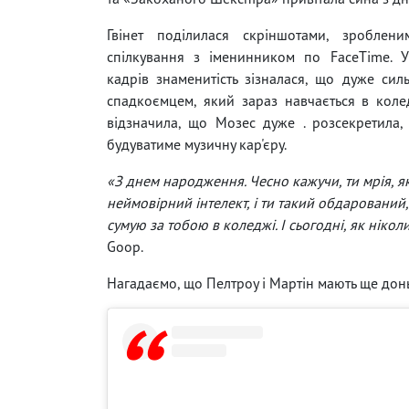
Гвінет поділилася скріншотами, зроблен
спілкування з іменинником по FaceTime. У
кадрів знаменитість зізналася, що дуже сил
спадкоємцем, який зараз навчається в коле
відзначила, що Мозес дуже . розсекретила
будуватиме музичну кар'єру.
«З днем ​​народження. Чесно кажучи, ти мрія, я
неймовірний інтелект, і ти такий обдарований,
сумую за тобою в коледжі. І сьогодні, як нікол
Goop.
Нагадаємо, що Пелтроу і Мартін мають ще доньк