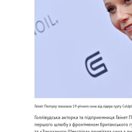
Гвінет Пелтроу показала 19-річного сина від лідера гурту Coldp
Голлівудська акторка та підприємниця Гвінет 
першого шлюбу з фронтменом британського гур
та «Закоханого Шекспіра» привітала сина з дн