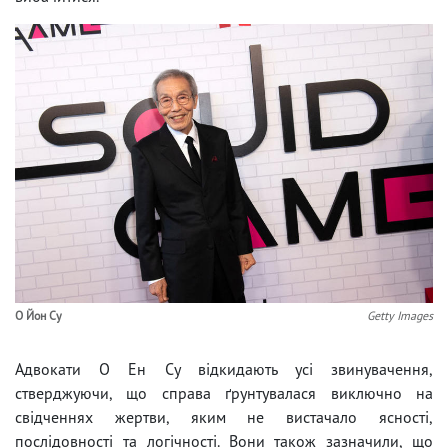
О Йон Су
Getty Images
Адвокати О Ен Су відкидають усі звинувачення,
стверджуючи, що справа ґрунтувалася виключно на
свідченнях жертви, яким не вистачало ясності,
послідовності та логічності. Вони також зазначили, що