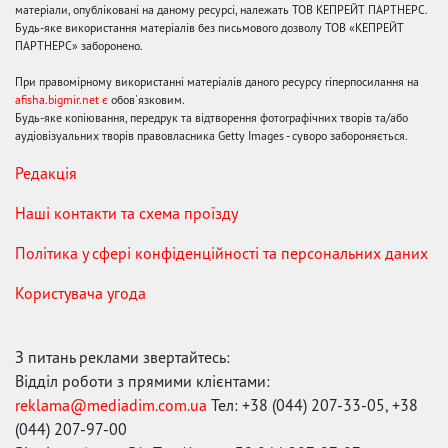
матеріали, опубліковані на даному ресурсі, належать ТОВ КЕПРЕЙТ ПАРТНЕРС.
Будь-яке використання матеріалів без письмового дозволу ТОВ «КЕПРЕЙТ
ПАРТНЕРС» заборонено.
При правомірному використанні матеріалів даного ресурсу гіперпосилання на
afisha.bigmir.net є
обов'язковим.
Будь-яке копіювання, передрук та відтворення фотографічних творів та/або
аудіовізуальних творів правовласника Getty Images - суворо забороняється.
Редакція
Наші контакти та схема проїзду
Політика у сфері конфіденційності та персональних даних
Користувача угода
З питань реклами звертайтесь:
Відділ роботи з прямими клієнтами:
reklama@mediadim.com.ua
Тел: +38 (044) 207-33-05, +38
(044) 207-97-00