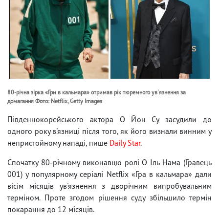
80-річна зірка «Гри в кальмара» отримав рік тюремного ув'язнення за
домагання Фото: Netflix, Getty Images
Південнокорейського актора О Йон Су засудили до
одного року в'язниці після того, як його визнали винним у
непристойному нападі, пише
Daily Star
.
Спочатку 80-річному виконавцю ролі О Іль Нама (Гравець
001) у популярному серіалі Netflix «Гра в кальмара» дали
вісім місяців ув'язнення з дворічним випробувальним
терміном. Проте згодом рішення суду збільшило термін
покарання до 12 місяців.