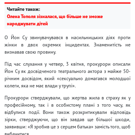
Читайте також:
Олена Тополя зізналася, що більше не зможе
народжувати дітей
О Йон Су звинувачувався в насильницьких діях проти
жінки в двох окремих інцидентах. Знаменитість не
визнавав свою провину.
Під час слухання у четвер, 3 квітня, прокурори описали
Йон Су як досвідченого театрального актора з майже 50-
річним досвідом, який «сексуально домагався молодшої
колеги, яка не має влади у трупі».
Прокурори стверджували, що жертва жила в страху як у
професійному, так і в особистому плані з того часу, як
відбулися події. Вони також розкритикували відповідь
зірки, стверджуючи, що він завдав ще більшої шкоди,
заявивши: «Я зробив це з серцем батька» замість того, щоб
вибачитися.