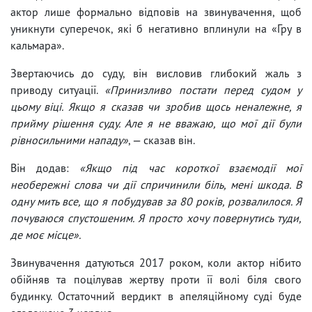
актор лише формально відповів на звинувачення, щоб
уникнути суперечок, які б негативно вплинули на «Гру в
кальмара».
Звертаючись до суду, він висловив глибокий жаль з
приводу ситуації.
«Принизливо постати перед судом у
цьому віці. Якщо я сказав чи зробив щось неналежне, я
прийму рішення суду. Але я не вважаю, що мої дії були
рівносильними нападу»
, — сказав він.
Він додав:
«Якщо під час короткої взаємодії мої
необережні слова чи дії спричинили біль, мені шкода. В
одну мить все, що я побудував за 80 років, розвалилося. Я
почуваюся спустошеним. Я просто хочу повернутись туди,
де моє місце».
Звинувачення датуються 2017 роком, коли актор нібито
обійняв та поцілував жертву проти її волі біля свого
будинку. Остаточний вердикт в апеляційному суді буде