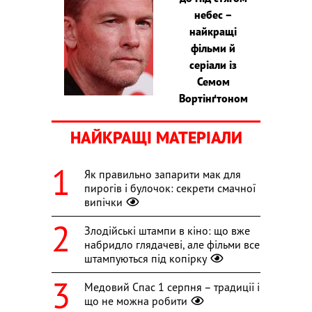
небес –
найкращі
фільми й
серіали із
Семом
Вортінґтоном
НАЙКРАЩІ МАТЕРІАЛИ
Як правильно запарити мак для
пирогів і булочок: секрети смачної
випічки
Злодійські штампи в кіно: що вже
набридло глядачеві, але фільми все
штампуються під копірку
Медовий Спас 1 серпня – традиції і
що не можна робити